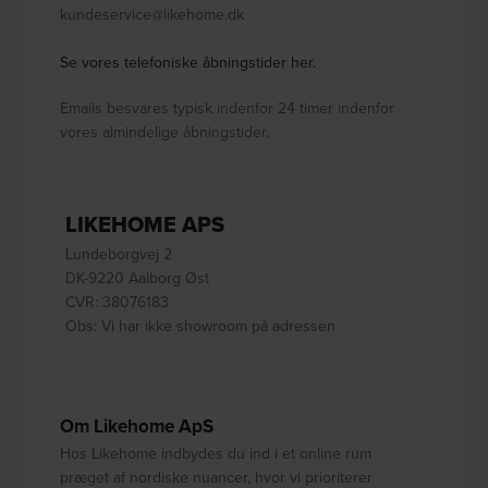
kundeservice@likehome.dk
Se vores telefoniske åbningstider her.
Emails besvares typisk indenfor 24 timer indenfor
vores almindelige åbningstider.
LIKEHOME APS
Lundeborgvej 2
DK-9220 Aalborg Øst
CVR: 38076183
Obs: Vi har ikke showroom på adressen
Om Likehome ApS
Hos Likehome indbydes du ind i et online rum
præget af nordiske nuancer, hvor vi prioriterer