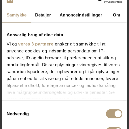
Samtykke
Detaljer
Annonceindstillinger
Om
Ansvarlig brug af dine data
Vi og
vores 3 partnere
ønsker dit samtykke til at
anvende cookies og indsamle persondata om IP-
adresse, ID og din browser til præferencer, statistik og
marketingformål. Disse oplysninger videregives til vores
samarbejdspartnere, der opbevarer og tilgår oplysninger
på din enhed for at vise dig målrettede annoncer, levere
tilpasset indhold, foretage annonce- og indholdsmåling,
lave målgruppeundersøgelser og udvikle tjenester. Se
mere information under
indstillinger
og i vores
persondatapolitik. Du kan altid trække dit samtykke
Samtykkevalg
tilbage eller ændre indstillinger fra vores
Nødvendig
"Cookiedeklaration", eller ved at trykke på "Privacy
trigger" ikonet.