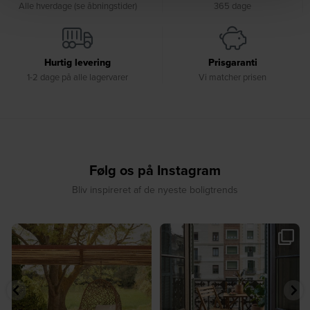
Alle hverdage (se åbningstider)
365 dage
Hurtig levering
Prisgaranti
1-2 dage på alle lagervarer
Vi matcher prisen
Følg os på Instagram
Bliv inspireret af de nyeste boligtrends
☀️ Find dit yndlingssted denne
🤍 Rå materialer møder tidløst design⁠
sommer⁠
...
...
7
0
6
0