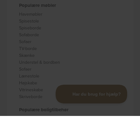
Populære møbler
Havemøbler
Spisestole
Spiseborde
Sofaborde
Sofaer
TV-borde
Skænke
Understel & bordben
Sofaer
Lænestole
Højskabe
Vitrineskabe
Skriveborde
Populære boligtilbehør
Badeværelsestilbehør
Køkkenudstyr
Dekoration og pynt
Gulvtæpper