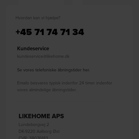
Hvordan kan vi hjælpe?
+45 71 74 71 34
Kundeservice
kundeservice@likehome.dk
Se vores telefoniske åbningstider her.
Emails besvares typisk indenfor 24 timer indenfor
vores almindelige åbningstider.
LIKEHOME APS
Lundeborgvej 2
DK-9220 Aalborg Øst
CVR: 38076183