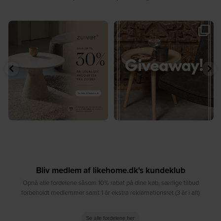
✨ Spar op til 30 % på udvalgte
🎉 GIVEAWAY 🎉⁠
produkter fra
...
Vind det stilfulde Sasha
...
4
0
236
256
Bliv medlem af likehome.dk's kundeklub
Opnå alle fordelene såsom 10% rabat på dine køb, særlige tilbud
forbeholdt medlemmer samt 1 år ekstra reklamationsret (3 år i alt)
Se alle fordelene her