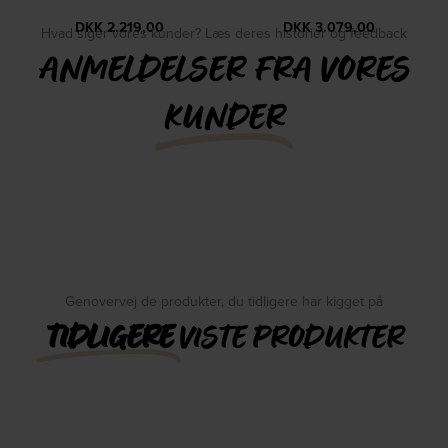
DKK
2.219,00
DKK
3.079,00
Hvad siger vores kunder? Læs deres historier og feedback
ANMELDELSER FRA VORES
KUNDER
Genovervej de produkter, du tidligere har kigget på
TIDLIGERE
VISTE PRODUKTER