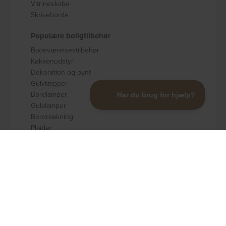
Vitrineskabe
Skriveborde
Populære boligtilbehør
Badeværelsestilbehør
Køkkenudstyr
Dekoration og pynt
Gulvtæpper
Bordlamper
Gulvlamper
Borddækning
Plaider
Opbevaring
Populære brands
Kave Home
Nordlys Furniture
Rowico
Spinder Design
Signature