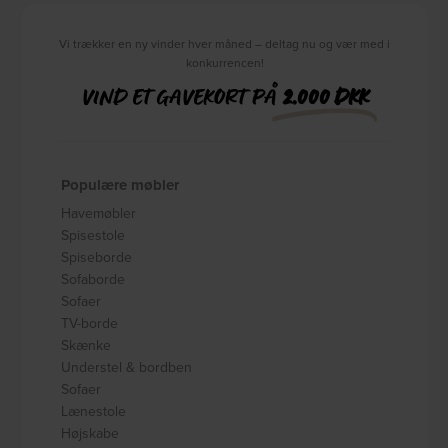
Vi trækker en ny vinder hver måned – deltag nu og vær med i
konkurrencen!
VIND ET GAVEKORT PÅ
2.000 DKK
Populære møbler
Havemøbler
Spisestole
Spiseborde
Sofaborde
Sofaer
TV-borde
Skænke
Understel & bordben
Sofaer
Lænestole
Højskabe