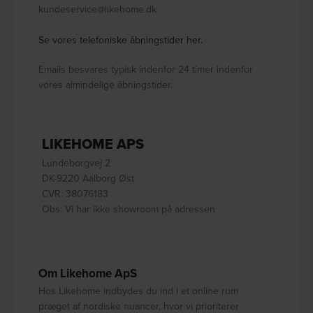
kundeservice@likehome.dk
Se vores telefoniske åbningstider her.
Emails besvares typisk indenfor 24 timer indenfor
vores almindelige åbningstider.
LIKEHOME APS
Lundeborgvej 2
DK-9220 Aalborg Øst
CVR: 38076183
Obs: Vi har ikke showroom på adressen
Om Likehome ApS
Hos Likehome indbydes du ind i et online rum
præget af nordiske nuancer, hvor vi prioriterer