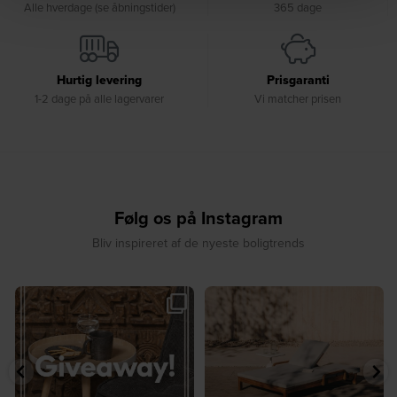
Alle hverdage (se åbningstider)
365 dage
Hurtig levering
Prisgaranti
1-2 dage på alle lagervarer
Vi matcher prisen
Følg os på Instagram
Bliv inspireret af de nyeste boligtrends
🎉 GIVEAWAY 🎉⁠
☀️ Sommerens favorit til terrassen ☀️⁠
...
Vind det stilfulde Sasha
...
8
0
207
217