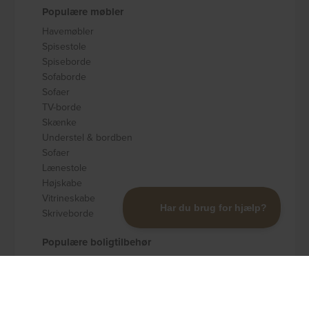
Populære møbler
Havemøbler
Spisestole
Spiseborde
Sofaborde
Sofaer
TV-borde
Skænke
Understel & bordben
Sofaer
Lænestole
Højskabe
Vitrineskabe
Skriveborde
Populære boligtilbehør
Badeværelsestilbehør
Køkkenudstyr
Dekoration og pynt
Gulvtæpper