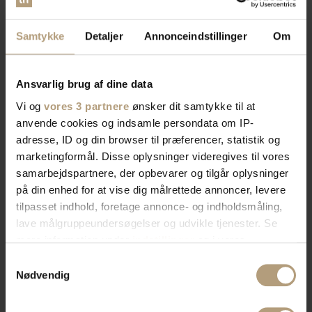
Samtykke
Detaljer
Annonceindstillinger
Om
Ansvarlig brug af dine data
Vi og
vores 3 partnere
ønsker dit samtykke til at
anvende cookies og indsamle persondata om IP-
adresse, ID og din browser til præferencer, statistik og
marketingformål. Disse oplysninger videregives til vores
samarbejdspartnere, der opbevarer og tilgår oplysninger
på din enhed for at vise dig målrettede annoncer, levere
tilpasset indhold, foretage annonce- og indholdsmåling,
lave målgruppeundersøgelser og udvikle tjenester. Se
mere information under
indstillinger
og i vores
persondatapolitik. Du kan altid trække dit samtykke
Samtykkevalg
tilbage eller ændre indstillinger fra vores
Nødvendig
"Cookiedeklaration", eller ved at trykke på "Privacy
trigger" ikonet.