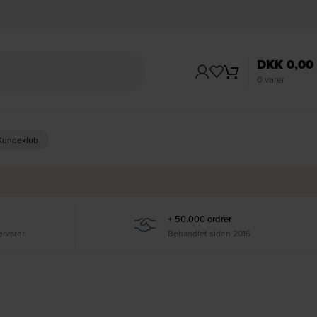
DKK
0,00
0
varer
 Kundeklub
+ 50.000 ordrer
ervarer
Behandlet siden 2016