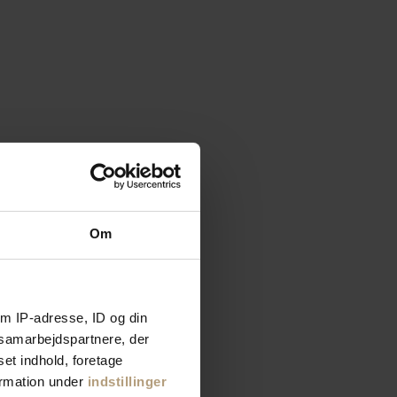
Om
m IP-adresse, ID og din
s samarbejdspartnere, der
set indhold, foretage
ormation under
indstillinger