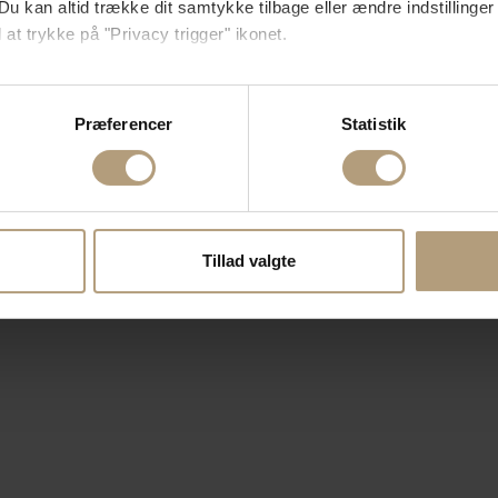
Du kan altid trække dit samtykke tilbage eller ændre indstillinger
 at trykke på "Privacy trigger" ikonet.
så gerne:
sninger om din placering, der kan være nøjagtig inden for få me
Præferencer
Statistik
 baseret på en scanning af dens unikke karakteristika (fingerprin
ebsitet.
se vores indhold og annoncer, til at vise dig funktioner til sociale
oplysninger om din brug af vores hjemmeside med vores partnere i
Tillad valgte
ysepartnere. Vores partnere kan kombinere disse data med andr
et fra din brug af deres tjenester.