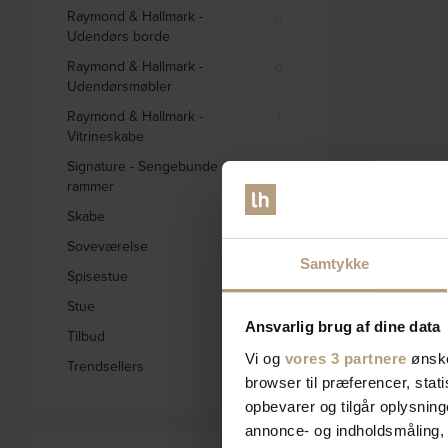
Raymond & Hallmark -
0
Udendørs borde
Raymond & Hallmark -
0
Udendørsmøbler
Raymond & Hallmark -
1
Vitrineskabe
Signature - Sengebunde og
0
rammer
Skabe
332
Soveværelse
578
Samtykke
Spisestue
1658
Stue
2796
Ansvarlig brug af dine data
Tilbud
1845
Vi og
vores 3 partnere
ønske
Trendsellers
571
browser til præferencer, stat
opbevarer og tilgår oplysning
annonce- og indholdsmåling,