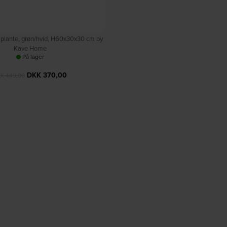
g plante, grøn/hvid, H60x30x30 cm by
Kave Home
På lager
DKK
370,00
KK
449,00