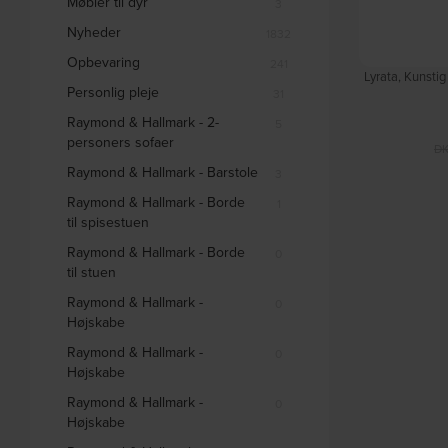
Møbler til dyr
3
Nyheder
1832
Opbevaring
241
Lyrata, Kunsti
Personlig pleje
31
Raymond & Hallmark - 2-
5
personers sofaer
D
Raymond & Hallmark - Barstole
3
Raymond & Hallmark - Borde
1
til spisestuen
Raymond & Hallmark - Borde
0
til stuen
Raymond & Hallmark -
0
Højskabe
Raymond & Hallmark -
0
Højskabe
Raymond & Hallmark -
0
Højskabe