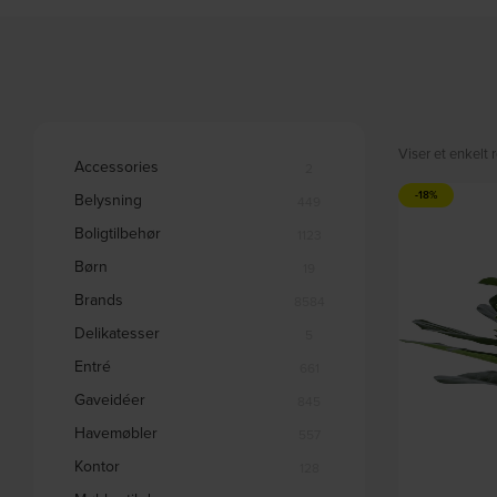
Viser et enkelt r
Accessories
2
-18%
Belysning
449
Boligtilbehør
1123
Børn
19
Brands
8584
Delikatesser
5
Entré
661
Gaveidéer
845
Havemøbler
557
Kontor
128