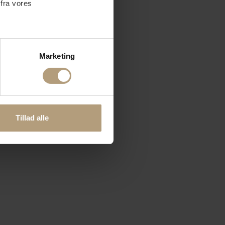
 fra vores
ter
Marketing
ting)
 medier og til at analysere
nden for sociale medier,
Tillad alle
e oplysninger, du har givet