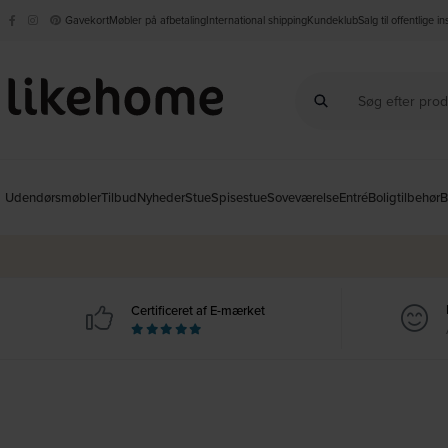
Gavekort
Møbler på afbetaling
International shipping
Kundeklub
Salg til offentlige i
Udendørsmøbler
Tilbud
Nyheder
Stue
Spisestue
Soveværelse
Entré
Boligtilbehør
B
Certificeret af E-mærket