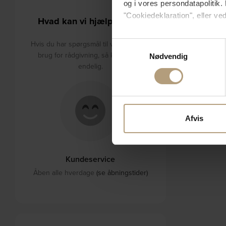
og i vores persondatapolitik. 
"Cookiedeklaration", eller ved
Hvad kan vi hjælpe med?
Hvis du tillader det, vil vi og
Hvis du har spørgsmål til varerne eller
Samtykkevalg
Indsamle præcise oply
brug for rådgivning, så kontakt os
Nødvendig
Identificere din enhed
endelig.
Dine valg anvendes på hele w
Vi bruger cookies til at tilpas
vores trafik. Vi deler også 
Afvis
annonceringspartnere og anal
dem, eller som de har indsaml
Kundeservice
Åben alle hverdage
(se åbningstider)