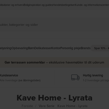
nstitutioner og erhverv
Boliginspiration og guides
Handelsbetingelser
Kunde- og informationscenter
elysning
Opbevaring
Børn
Delikatesser
Kontor
Personlig pleje
Brands
Spar 10% -
Gør terrassen sommerklar
– eksklusive havemøbler til dit uderum
Kundeservice
Hurtig levering
Alle hverdage
(se åbningstider)
1-2 hverdage på lag
Kave Home - Lyrata
Forside
Vare Serie
Kave Home - Lyrata