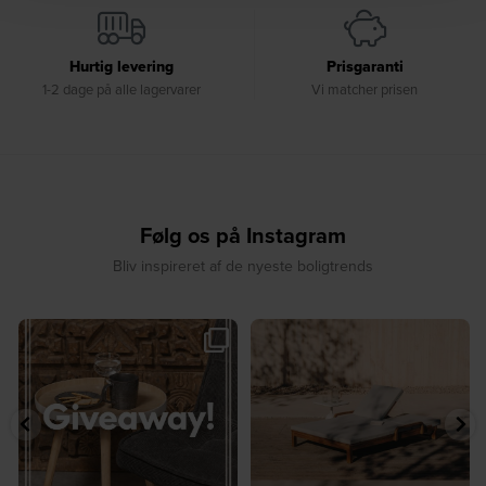
Hurtig levering
Prisgaranti
1-2 dage på alle lagervarer
Vi matcher prisen
Følg os på Instagram
Bliv inspireret af de nyeste boligtrends
☀️ Sommerens favorit til terrassen ☀️⁠
☀️ Sommerens naturlige
...
samlingspunkt⁠
...
8
0
8
0