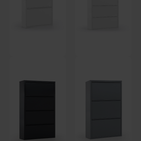
Ode, Skoreol, hvid, H103x50x15
Ode, Skoreol, hvid, H169x50x15
cm by Kave Home
cm by Kave Home
På lager
På lager
DKK
1.159,00
DKK
1.759,00