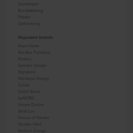
Gulvlamper
Borddækning
Plaider
Opbevaring
Populære brands
Kave Home
Nordlys Furniture
Rowico
Spinder Design
Signature
Nordique Design
Zuiver
Dutch Bone
byNORD
House Doctor
Ideal Lux
House of Sander
Nicolas Vahé
Nielsen Design