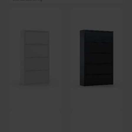
Ode, Skoreol, hvid, H136x50x15
Ode, Skoreol, sort, H169x50x15
cm by Kave Home
cm by Kave Home
På lager
På lager