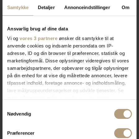
Samtykke
Detaljer
Annonceindstillinger
Om
Ansvarlig brug af dine data
Vi og
vores 3 partnere
ønsker dit samtykke til at
anvende cookies og indsamle persondata om IP-
adresse, ID og din browser til præferencer, statistik og
marketingformål. Disse oplysninger videregives til vores
samarbejdspartnere, der opbevarer og tilgår oplysninger
på din enhed for at vise dig målrettede annoncer, levere
tilpasset indhold, foretage annonce- og indholdsmåling,
lave målgruppeundersøgelser og udvikle tjenester. Se
mere information under
indstillinger
og i vores
persondatapolitik. Du kan altid trække dit samtykke
Samtykkevalg
tilbage eller ændre indstillinger fra vores
Nødvendig
"Cookiedeklaration", eller ved at trykke på "Privacy
trigger" ikonet.
Præferencer