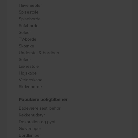
Havemøbler
Spisestole
Spiseborde
Sofaborde
Sofaer
TV-borde
Skænke
Understel & bordben
Sofaer
Lænestole
Højskabe
Vitrineskabe
Skriveborde
Populære boligtilbehør
Badeværelsestilbehør
Køkkenudstyr
Dekoration og pynt
Gulvtæpper
Bordlamper