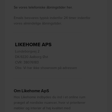
Se vores telefoniske åbningstider her.
Emails besvares typisk indenfor 24 timer indenfor
vores almindelige åbningstider.
LIKEHOME APS
Lundeborgvej 2
DK-9220 Aalborg Øst
CVR: 38076183
Obs: Vi har ikke showroom på adressen
Om Likehome ApS
Hos Likehome indbydes du ind i et online rum
præget af nordiske nuancer, hvor vi prioriterer
møbler og interiør af høj kvalitet med