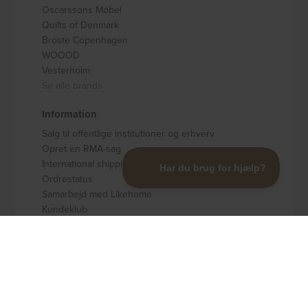
Oscarssons Móbel
Quilts of Denmark
Broste Copenhagen
WOOOD
Vesterholm
Se alle brands
Information
Salg til offentlige institutioner og erhverv
Opret en RMA-sag
International shipping
Ordrestatus
Samarbejd med Likehome
Kundeklub
Levering og retur
Møbler på afbetaling
Om Likehome ApS
Prisgaranti
Handelsbetingelser
Købssikring op til 50.000 DKK