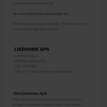
kundeservice@likehome.dk
Se vores telefoniske åbningstider her.
Emails besvares typisk indenfor 24 timer indenfor
vores almindelige åbningstider.
LIKEHOME APS
Lundeborgvej 2
DK-9220 Aalborg Øst
CVR: 38076183
Obs: Vi har ikke showroom på adressen
Om Likehome ApS
Hos Likehome indbydes du ind i et online rum
præget af nordiske nuancer, hvor vi prioriterer