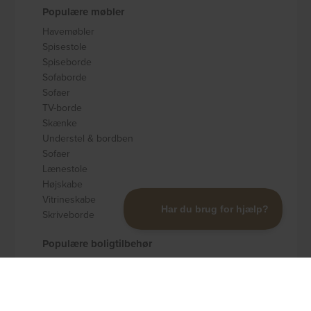
Populære møbler
Havemøbler
Spisestole
Spiseborde
Sofaborde
Sofaer
TV-borde
Skænke
Understel & bordben
Sofaer
Lænestole
Højskabe
Vitrineskabe
Skriveborde
Populære boligtilbehør
Badeværelsestilbehør
Køkkenudstyr
Dekoration og pynt
Gulvtæpper