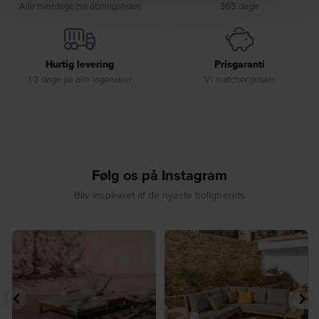
Alle hverdage (se åbningstider)
365 dage
Hurtig levering
Prisgaranti
1-2 dage på alle lagervarer
Vi matcher prisen
Følg os på Instagram
Bliv inspireret af de nyeste boligtrends
☀️ Sommerens favorit til terrassen ☀️⁠
☀️ Sommerens naturlige
...
samlingspunkt⁠
...
8
0
8
0