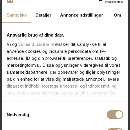
Samtykke
Detaljer
Annonceindstillinger
Om
Ansvarlig brug af dine data
Vi og
vores 3 partnere
ønsker dit samtykke til at
anvende cookies og indsamle persondata om IP-
adresse, ID og din browser til præferencer, statistik og
marketingformål. Disse oplysninger videregives til vores
samarbejdspartnere, der opbevarer og tilgår oplysninger
på din enhed for at vise dig målrettede annoncer, levere
tilpasset indhold, foretage annonce- og indholdsmåling,
lave målgruppeundersøgelser og udvikle tjenester. Se
mere information under
indstillinger
og i vores
persondatapolitik. Du kan altid trække dit samtykke
Samtykkevalg
tilbage eller ændre indstillinger fra vores
Nødvendig
"Cookiedeklaration", eller ved at trykke på "Privacy
trigger" ikonet.