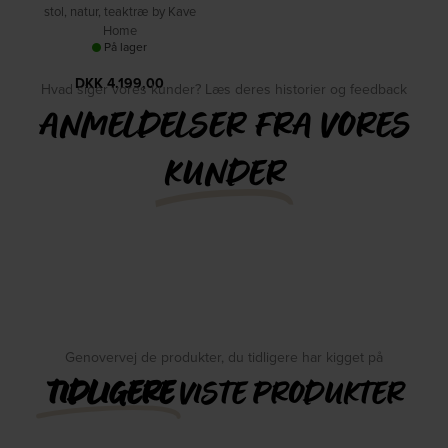
stol, natur, teaktræ by Kave
Home
På lager
DKK
4.199,00
Hvad siger vores kunder? Læs deres historier og feedback
ANMELDELSER FRA VORES
KUNDER
Genovervej de produkter, du tidligere har kigget på
TIDLIGERE
VISTE PRODUKTER