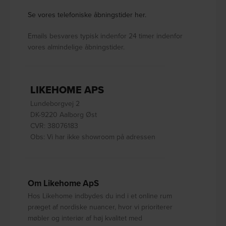
Se vores telefoniske åbningstider her.
Emails besvares typisk indenfor 24 timer indenfor
vores almindelige åbningstider.
LIKEHOME APS
Lundeborgvej 2
DK-9220 Aalborg Øst
CVR: 38076183
Obs: Vi har ikke showroom på adressen
Om Likehome ApS
Hos Likehome indbydes du ind i et online rum
præget af nordiske nuancer, hvor vi prioriterer
møbler og interiør af høj kvalitet med