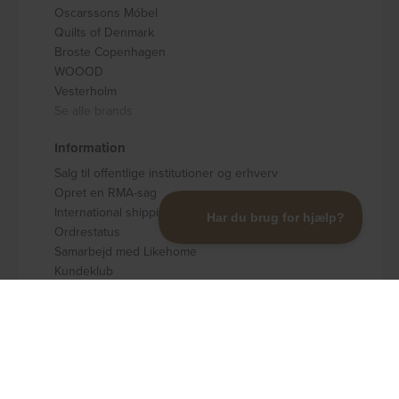
Oscarssons Móbel
Quilts of Denmark
Broste Copenhagen
WOOOD
Vesterholm
Se alle brands
Information
Salg til offentlige institutioner og erhverv
Opret en RMA-sag
International shipping
Ordrestatus
Samarbejd med Likehome
Kundeklub
Levering og retur
Møbler på afbetaling
Om Likehome ApS
Prisgaranti
Handelsbetingelser
Købssikring op til 50.000 DKK