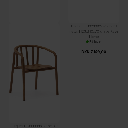
Turqueta, Udendørs spisebord
Turqueta, Udendørs sofabord,
med udtræk, natur,
natur, H23x140x70 cm by Kave
H77x220x100 cm by Kave
Home
På lager
Home
På lager
DKK
7.149,00
DKK
22.099,00
Turqueta, Udendørs stabelbar