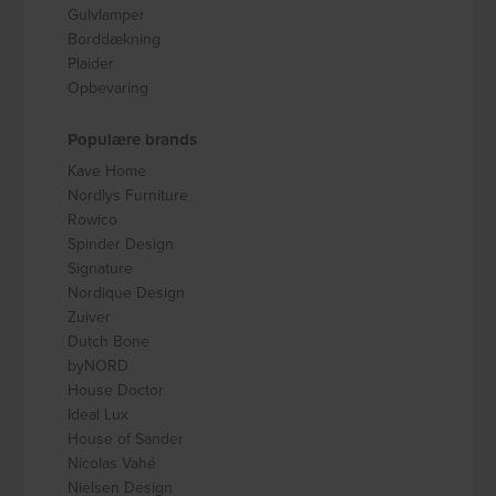
Gulvlamper
Borddækning
Plaider
Opbevaring
Populære brands
Kave Home
Nordlys Furniture
Rowico
Spinder Design
Signature
Nordique Design
Zuiver
Dutch Bone
byNORD
House Doctor
Ideal Lux
House of Sander
Nicolas Vahé
Nielsen Design