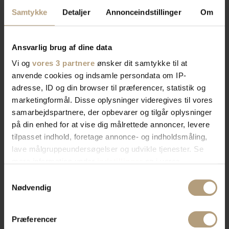
Samtykke
Detaljer
Annonceindstillinger
Om
Ansvarlig brug af dine data
Vi og
vores 3 partnere
ønsker dit samtykke til at
anvende cookies og indsamle persondata om IP-
adresse, ID og din browser til præferencer, statistik og
marketingformål. Disse oplysninger videregives til vores
samarbejdspartnere, der opbevarer og tilgår oplysninger
på din enhed for at vise dig målrettede annoncer, levere
tilpasset indhold, foretage annonce- og indholdsmåling,
lave målgruppeundersøgelser og udvikle tjenester. Se
mere information under
indstillinger
og i vores
persondatapolitik. Du kan altid trække dit samtykke
Samtykkevalg
tilbage eller ændre indstillinger fra vores
Nødvendig
"Cookiedeklaration", eller ved at trykke på "Privacy
trigger" ikonet.
Præferencer