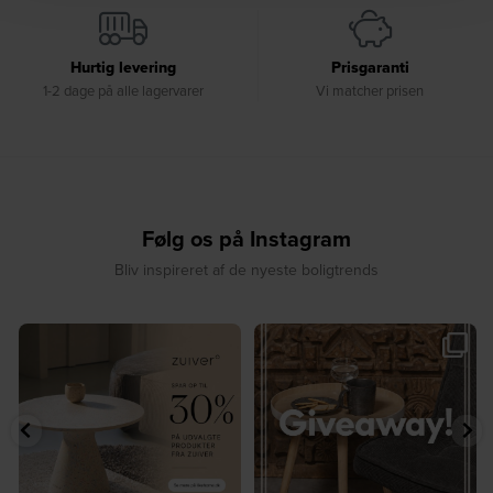
Hurtig levering
Prisgaranti
1-2 dage på alle lagervarer
Vi matcher prisen
Følg os på Instagram
Bliv inspireret af de nyeste boligtrends
✨ Spar op til 30 % på udvalgte
🎉 GIVEAWAY 🎉⁠
produkter fra
...
Vind det stilfulde Sasha
...
4
0
236
256