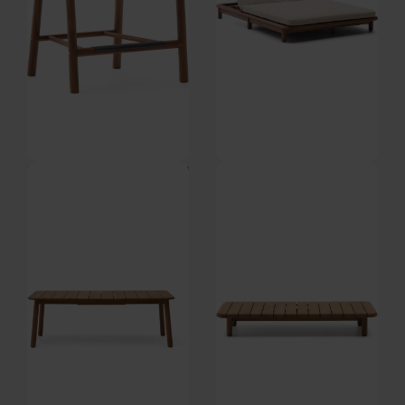
Turqueta, Udendørs barstol med
Turqueta, Udendørs solseng,
armlæn (86,6 cm.) by Kave
Brun (140,2x200cm.) by Kave
Home
Home
På lager
På lager
DKK
4.499,00
DKK
25.449,00