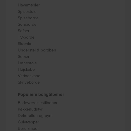
Havemøbler
Spisestole
Spiseborde
Sofaborde
Sofaer
TV-borde
Skænke
Understel & bordben
Sofaer
Lænestole
Højskabe
Vitrineskabe
Skriveborde
Populære boligtilbehør
Badeværelsestilbehør
Køkkenudstyr
Dekoration og pynt
Gulvtæpper
Bordlamper