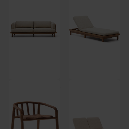
DKK
13.540,00
DKK
4.649,00
DKK
18.699,00
Turqueta, Udendørs 3-personers
Turqueta, Udendørs liggestol,
sofa, natur, H74x230x100 cm by
natur, H25x73,5x200 cm by
Kave Home
Kave Home
På lager
På lager
DKK
35.749,00
DKK
13.599,00