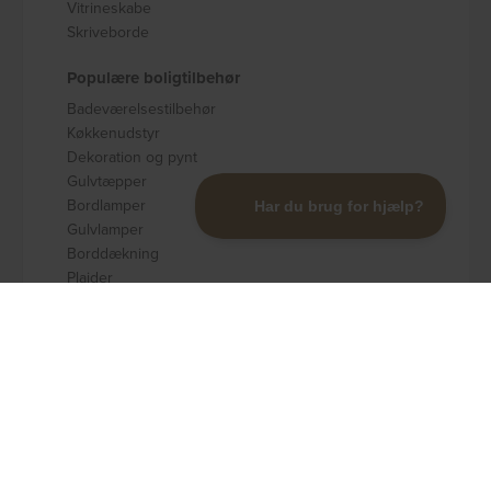
Vitrineskabe
Skriveborde
Populære boligtilbehør
Badeværelsestilbehør
Køkkenudstyr
Dekoration og pynt
Gulvtæpper
Bordlamper
Gulvlamper
Borddækning
Plaider
Opbevaring
Populære brands
Kave Home
Nordlys Furniture
Rowico
Spinder Design
Signature