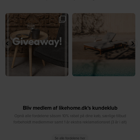
🎉 GIVEAWAY 🎉⁠
☀️ Sommerens favorit til terrassen ☀️⁠
...
Vind det stilfulde Sasha
...
8
0
187
194
Bliv medlem af likehome.dk's kundeklub
Opnå alle fordelene såsom 10% rabat på dine køb, særlige tilbud
forbeholdt medlemmer samt 1 år ekstra reklamationsret (3 år i alt)
Se alle fordelene her