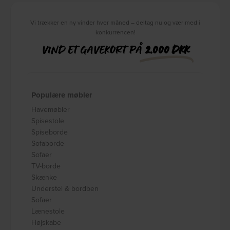
Vi trækker en ny vinder hver måned – deltag nu og vær med i
konkurrencen!
VIND ET GAVEKORT PÅ
2.000 DKK
Populære møbler
Havemøbler
Spisestole
Spiseborde
Sofaborde
Sofaer
TV-borde
Skænke
Understel & bordben
Sofaer
Lænestole
Højskabe