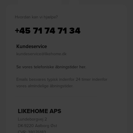
Hvordan kan vi hjælpe?
+45 71 74 71 34
Kundeservice
kundeservice@likehome.dk
Se vores telefoniske åbningstider her.
Emails besvares typisk indenfor 24 timer indenfor
vores almindelige åbningstider.
LIKEHOME APS
Lundeborgvej 2
DK-9220 Aalborg Øst
CVR: 38076183