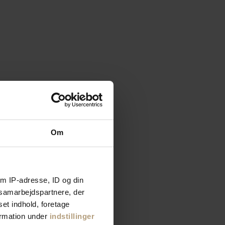
Om
m IP-adresse, ID og din
s samarbejdspartnere, der
set indhold, foretage
ormation under
indstillinger