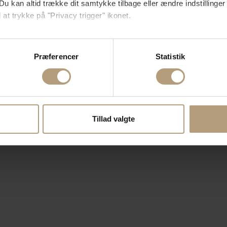
Du kan altid trække dit samtykke tilbage eller ændre indstillinger
 at trykke på "Privacy trigger" ikonet.
så gerne:
sninger om din placering, der kan være nøjagtig inden for få me
Præferencer
Statistik
 baseret på en scanning af dens unikke karakteristika (fingerprin
ebsitet.
se vores indhold og annoncer, til at vise dig funktioner til sociale
oplysninger om din brug af vores hjemmeside med vores partnere i
Tillad valgte
ysepartnere. Vores partnere kan kombinere disse data med andr
et fra din brug af deres tjenester.