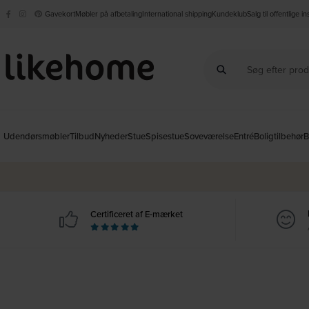
Gavekort
Møbler på afbetaling
International shipping
Kundeklub
Salg til offentlige i
Udendørsmøbler
Tilbud
Nyheder
Stue
Spisestue
Soveværelse
Entré
Boligtilbehør
B
Certificeret af E-mærket