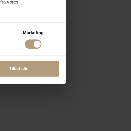
 fra vores
ter
Marketing
ting)
 medier og til at analysere
nden for sociale medier,
Tillad alle
e oplysninger, du har givet