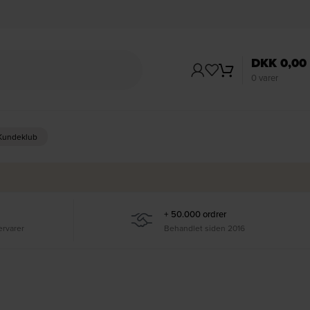
DKK
0,00
0
varer
 Kundeklub
+ 50.000 ordrer
ervarer
Behandlet siden 2016