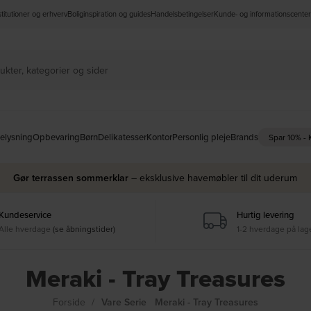
nstitutioner og erhverv
Boliginspiration og guides
Handelsbetingelser
Kunde- og informationscenter
elysning
Opbevaring
Børn
Delikatesser
Kontor
Personlig pleje
Brands
Spar 10% -
Gør terrassen sommerklar
– eksklusive havemøbler til dit uderum
Kundeservice
Hurtig levering
Alle hverdage
(se åbningstider)
1-2 hverdage på lag
Meraki - Tray Treasures
Forside
Vare Serie
Meraki - Tray Treasures