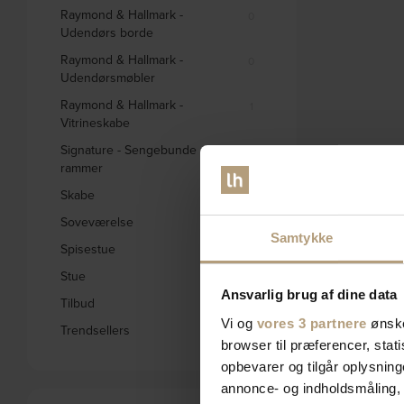
Raymond & Hallmark -
0
Udendørs borde
Raymond & Hallmark -
0
Udendørsmøbler
Raymond & Hallmark -
1
Vitrineskabe
Signature - Sengebunde og
0
rammer
Skabe
332
Soveværelse
578
Samtykke
Spisestue
1658
Stue
2796
Ansvarlig brug af dine data
Tilbud
1845
Vi og
vores 3 partnere
ønske
Trendsellers
571
browser til præferencer, stat
opbevarer og tilgår oplysning
annonce- og indholdsmåling,