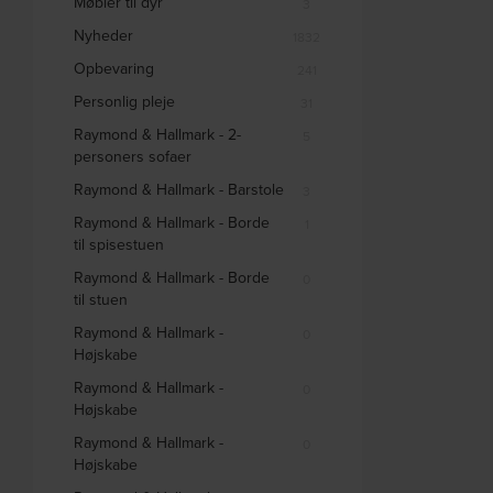
Møbler til dyr
3
Nyheder
1832
Opbevaring
241
Personlig pleje
31
Raymond & Hallmark - 2-
5
personers sofaer
Raymond & Hallmark - Barstole
3
Raymond & Hallmark - Borde
1
til spisestuen
Raymond & Hallmark - Borde
0
til stuen
Raymond & Hallmark -
0
Højskabe
Raymond & Hallmark -
0
Højskabe
Raymond & Hallmark -
0
Højskabe