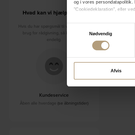
og i vores persondatapolitik. 
"Cookiedeklaration", eller ved
Hvad kan vi hjælpe med?
Hvis du tillader det, vil vi og
Hvis du har spørgsmål til varerne eller
Samtykkevalg
Indsamle præcise oply
brug for rådgivning, så kontakt os
Nødvendig
Identificere din enhed
endelig.
Dine valg anvendes på hele w
Vi bruger cookies til at tilpas
vores trafik. Vi deler også 
Afvis
annonceringspartnere og anal
dem, eller som de har indsaml
Kundeservice
Åben alle hverdage
(se åbningstider)