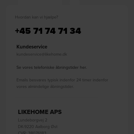
Hvordan kan vi hjælpe?
+45 71 74 71 34
Kundeservice
kundeservice@likehome.dk
Se vores telefoniske åbningstider her.
Emails besvares typisk indenfor 24 timer indenfor
vores almindelige åbningstider.
LIKEHOME APS
Lundeborgvej 2
DK-9220 Aalborg Øst
CVR: 38076183