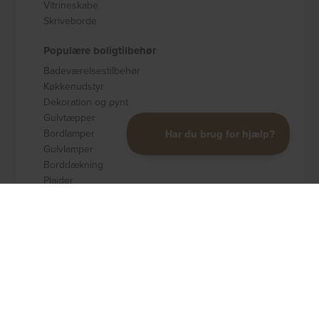
Vitrineskabe
Skriveborde
Populære boligtilbehør
Badeværelsestilbehør
Køkkenudstyr
Dekoration og pynt
Gulvtæpper
Bordlamper
Gulvlamper
Borddækning
Plaider
Opbevaring
Populære brands
Kave Home
Nordlys Furniture
Rowico
Spinder Design
Signature