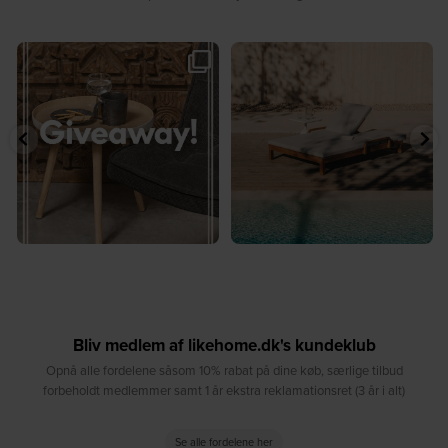
🎉 GIVEAWAY 🎉⁠
☀️ Sommerens favorit til terrassen ☀️⁠
...
Vind det stilfulde Sasha
...
8
0
187
194
Bliv medlem af likehome.dk's kundeklub
Opnå alle fordelene såsom 10% rabat på dine køb, særlige tilbud
forbeholdt medlemmer samt 1 år ekstra reklamationsret (3 år i alt)
Se alle fordelene her