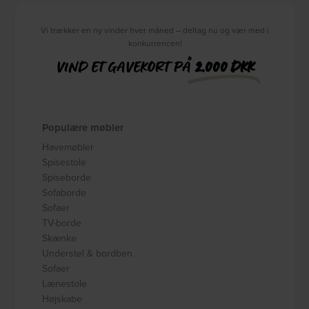
Vi trækker en ny vinder hver måned – deltag nu og vær med i
konkurrencen!
VIND ET GAVEKORT PÅ
2.000 DKK
Populære møbler
Havemøbler
Spisestole
Spiseborde
Sofaborde
Sofaer
TV-borde
Skænke
Understel & bordben
Sofaer
Lænestole
Højskabe