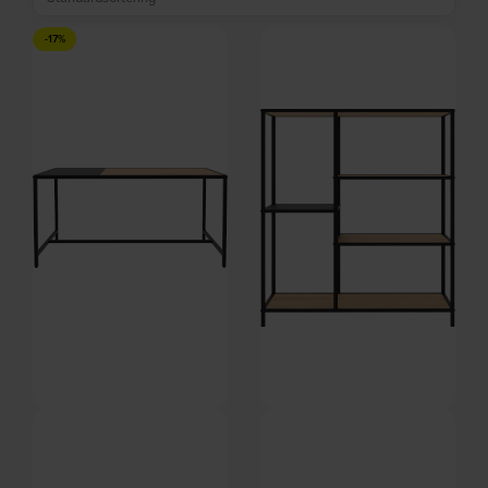
-17%
Altino, Sofabord, Natur/Sort,
Altino, Reol, Natur/Sort, Vildeg,
Vildeg, metal (L: 100 x H: 45 x B:
metal (L: 80 x H: 112 x B: 35 cm.)
56,8 cm.) by Nordique Design
by Nordique Design
På lager
På lager