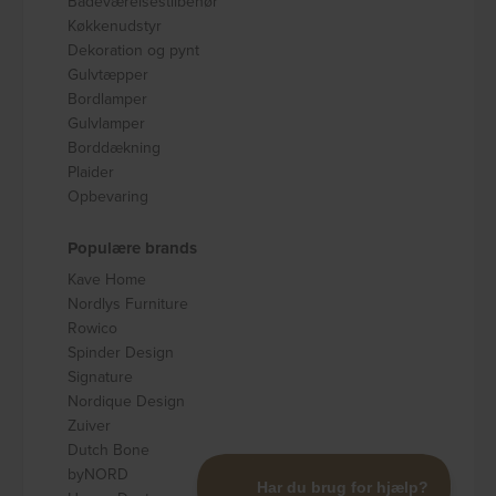
Badeværelsestilbehør
Køkkenudstyr
Dekoration og pynt
Gulvtæpper
Bordlamper
Gulvlamper
Borddækning
Plaider
Opbevaring
Populære brands
Kave Home
Nordlys Furniture
Rowico
Spinder Design
Signature
Nordique Design
Zuiver
Dutch Bone
byNORD