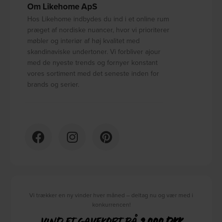
Om Likehome ApS
Hos Likehome indbydes du ind i et online rum
præget af nordiske nuancer, hvor vi prioriterer
møbler og interiør af høj kvalitet med
skandinaviske undertoner. Vi forbliver ajour
med de nyeste trends og fornyer konstant
vores sortiment med det seneste inden for
brands og serier.
Vi trækker en ny vinder hver måned – deltag nu og vær med i
konkurrencen!
VIND ET GAVEKORT PÅ
2.000 DKK