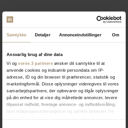
Samtykke
Detaljer
Annonceindstillinger
Om
Ansvarlig brug af dine data
Vi og
vores 3 partnere
ønsker dit samtykke til at
anvende cookies og indsamle persondata om IP-
adresse, ID og din browser til præferencer, statistik og
marketingformål. Disse oplysninger videregives til vores
samarbejdspartnere, der opbevarer og tilgår oplysninger
på din enhed for at vise dig målrettede annoncer, levere
tilpasset indhold, foretage annonce- og indholdsmåling,
lave målgruppeundersøgelser og udvikle tjenester. Se
mere information under
indstillinger
og i vores
persondatapolitik. Du kan altid trække dit samtykke
Samtykkevalg