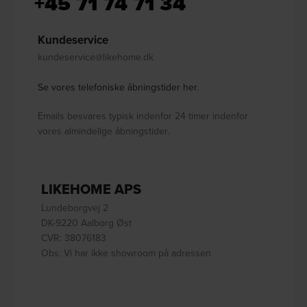
+45 71 74 71 34
Kundeservice
kundeservice@likehome.dk
Se vores telefoniske åbningstider her.
Emails besvares typisk indenfor 24 timer indenfor
vores almindelige åbningstider.
LIKEHOME APS
Lundeborgvej 2
DK-9220 Aalborg Øst
CVR: 38076183
Obs: Vi har ikke showroom på adressen