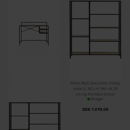
DKK
465,00
DKK
899,00
DKK
559,00
Altino, Skrivebord, Natur/Sort,
Altino, Reol, Natur/Sort, Vildeg,
Vildeg, metal (L: 110 x H: 88 x B:
metal (L: 80 x H: 146 x B: 35
56,8 cm.) by Nordique Design
cm.) by Nordique Design
På lager
På lager
DKK
899,00
DKK
1.079,00