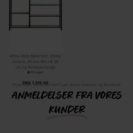
Altino, Reol, Natur/Sort, Vildeg,
metal (L: 80 x H: 180 x B: 35
cm.) by Nordique Design
På lager
DKK
1.319,00
Hvad siger vores kunder? Læs deres historier og feedback
ANMELDELSER FRA VORES
KUNDER