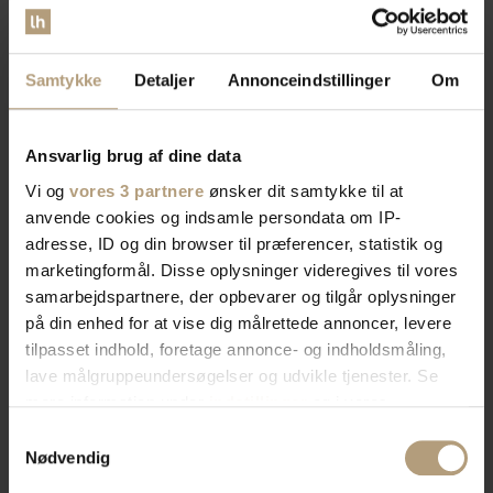
Samtykke
Detaljer
Annonceindstillinger
Om
Ansvarlig brug af dine data
Vi og
vores 3 partnere
ønsker dit samtykke til at
anvende cookies og indsamle persondata om IP-
adresse, ID og din browser til præferencer, statistik og
marketingformål. Disse oplysninger videregives til vores
samarbejdspartnere, der opbevarer og tilgår oplysninger
på din enhed for at vise dig målrettede annoncer, levere
tilpasset indhold, foretage annonce- og indholdsmåling,
lave målgruppeundersøgelser og udvikle tjenester. Se
mere information under
indstillinger
og i vores
persondatapolitik. Du kan altid trække dit samtykke
Samtykkevalg
tilbage eller ændre indstillinger fra vores
Nødvendig
"Cookiedeklaration", eller ved at trykke på "Privacy