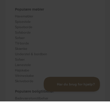
Populære møbler
Havemøbler
Spisestole
Spiseborde
Sofaborde
Sofaer
TV-borde
Skænke
Understel & bordben
Sofaer
Lænestole
Højskabe
Vitrineskabe
Skriveborde
Populære boligtilbehør
Badeværelsestilbehør
Køkkenudstyr
Dekoration og pynt