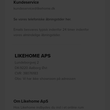
Kundeservice
kundeservice@likehome.dk
Se vores telefoniske åbningstider her.
Emails besvares typisk indenfor 24 timer indenfor
vores almindelige åbningstider.
LIKEHOME APS
Lundeborgvej 2
DK-9220 Aalborg Øst
CVR: 38076183
Obs: Vi har ikke showroom på adressen
Om Likehome ApS
Hos Likehome indbydes du ind i et online rum