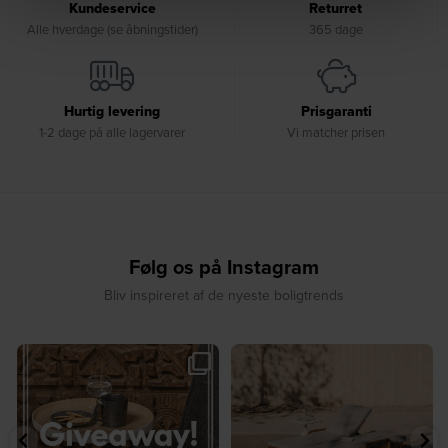
Kundeservice
Returret
Alle hverdage (se åbningstider)
365 dage
Hurtig levering
Prisgaranti
1-2 dage på alle lagervarer
Vi matcher prisen
Følg os på Instagram
Bliv inspireret af de nyeste boligtrends
🎉 GIVEAWAY 🎉⁠
☀️ Sommerens favorit til terrassen ☀️⁠
...
Vind det stilfulde Sasha
...
8
0
207
217