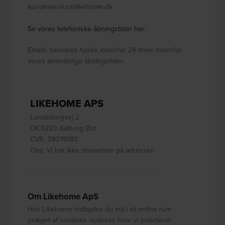
kundeservice@likehome.dk
Se vores telefoniske åbningstider her.
Emails besvares typisk indenfor 24 timer indenfor
vores almindelige åbningstider.
LIKEHOME APS
Lundeborgvej 2
DK-9220 Aalborg Øst
CVR: 38076183
Obs: Vi har ikke showroom på adressen
Om Likehome ApS
Hos Likehome indbydes du ind i et online rum
præget af nordiske nuancer, hvor vi prioriterer