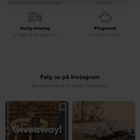
Alle hverdage (se åbningstider)
365 dage
Hurtig levering
Prisgaranti
1-2 dage på alle lagervarer
Vi matcher prisen
Følg os på Instagram
Bliv inspireret af de nyeste boligtrends
🎉 GIVEAWAY 🎉⁠
☀️ Sommerens favorit til terrassen ☀️⁠
...
Vind det stilfulde Sasha
...
8
0
187
194