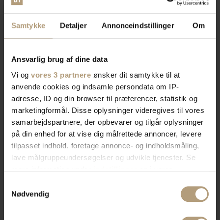
Samtykke
Detaljer
Annonceindstillinger
Om
Ansvarlig brug af dine data
Vi og
vores 3 partnere
ønsker dit samtykke til at
anvende cookies og indsamle persondata om IP-
adresse, ID og din browser til præferencer, statistik og
marketingformål. Disse oplysninger videregives til vores
samarbejdspartnere, der opbevarer og tilgår oplysninger
på din enhed for at vise dig målrettede annoncer, levere
tilpasset indhold, foretage annonce- og indholdsmåling,
lave målgruppeundersøgelser og udvikle tjenester. Se
mere information under
indstillinger
og i vores
persondatapolitik. Du kan altid trække dit samtykke
Samtykkevalg
tilbage eller ændre indstillinger fra vores
Nødvendig
"Cookiedeklaration", eller ved at trykke på "Privacy
trigger" ikonet.