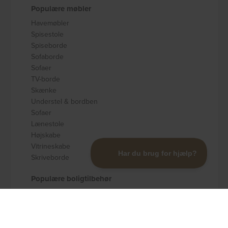
Populære møbler
Havemøbler
Spisestole
Spiseborde
Sofaborde
Sofaer
TV-borde
Skænke
Understel & bordben
Sofaer
Lænestole
Højskabe
Vitrineskabe
Skriveborde
Populære boligtilbehør
Badeværelsestilbehør
Køkkenudstyr
Dekoration og pynt
Gulvtæpper