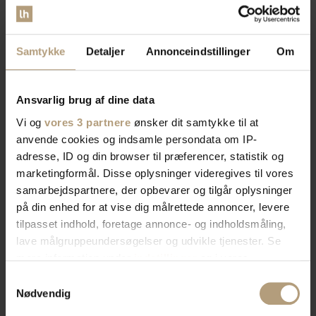
Samtykke
Detaljer
Annonceindstillinger
Om
Ansvarlig brug af dine data
Vi og
vores 3 partnere
ønsker dit samtykke til at
anvende cookies og indsamle persondata om IP-
adresse, ID og din browser til præferencer, statistik og
marketingformål. Disse oplysninger videregives til vores
samarbejdspartnere, der opbevarer og tilgår oplysninger
på din enhed for at vise dig målrettede annoncer, levere
tilpasset indhold, foretage annonce- og indholdsmåling,
lave målgruppeundersøgelser og udvikle tjenester. Se
mere information under
indstillinger
og i vores
persondatapolitik. Du kan altid trække dit samtykke
Samtykkevalg
tilbage eller ændre indstillinger fra vores
Nødvendig
"Cookiedeklaration", eller ved at trykke på "Privacy