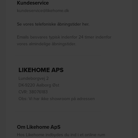
Kundeservice
kundeservice@likehome.dk
Se vores telefoniske åbningstider her.
Emails besvares typisk indenfor 24 timer indenfor
vores almindelige åbningstider.
LIKEHOME APS
Lundeborgvej 2
DK-9220 Aalborg Øst
CVR: 38076183
Obs: Vi har ikke showroom på adressen
Om Likehome ApS
Hos Likehome indbydes du ind i et online rum