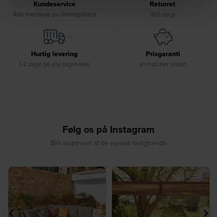
Kundeservice
Returret
Alle hverdage (se åbningstider)
365 dage
Hurtig levering
Prisgaranti
1-2 dage på alle lagervarer
Vi matcher prisen
Følg os på Instagram
Bliv inspireret af de nyeste boligtrends
⁠
☀️ Sommerens naturlige
☀️ Find dit yndlingssted denne
samlingspunkt⁠
sommer⁠
...
...
7
0
7
0