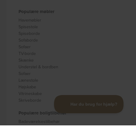
Populære møbler
Havemøbler
Spisestole
Spiseborde
Sofaborde
Sofaer
TV-borde
Skænke
Understel & bordben
Sofaer
Lænestole
Højskabe
Vitrineskabe
Skriveborde
Populære boligtilbehør
Badeværelsestilbehør
Køkkenudstyr
Dekoration og pynt