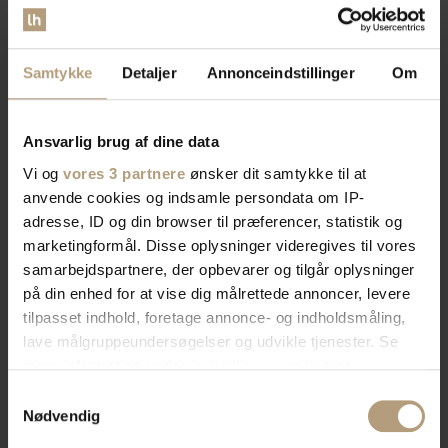
Samtykke
Detaljer
Annonceindstillinger
Om
Ansvarlig brug af dine data
Vi og
vores 3 partnere
ønsker dit samtykke til at
anvende cookies og indsamle persondata om IP-
adresse, ID og din browser til præferencer, statistik og
marketingformål. Disse oplysninger videregives til vores
samarbejdspartnere, der opbevarer og tilgår oplysninger
på din enhed for at vise dig målrettede annoncer, levere
tilpasset indhold, foretage annonce- og indholdsmåling,
lave målgruppeundersøgelser og udvikle tjenester. Se
mere information under
indstillinger
og i vores
persondatapolitik. Du kan altid trække dit samtykke
Samtykkevalg
tilbage eller ændre indstillinger fra vores
Nødvendig
"Cookiedeklaration", eller ved at trykke på "Privacy