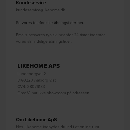
Kundeservice
kundeservice@likehome.dk
Se vores telefoniske åbningstider her.
Emails besvares typisk indenfor 24 timer indenfor
vores almindelige åbningstider.
LIKEHOME APS
Lundeborgvej 2
DK-9220 Aalborg Øst
CVR: 38076183
Obs: Vi har ikke showroom på adressen
Om Likehome ApS
Hos Likehome indbydes du ind i et online rum