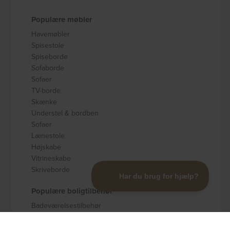
Populære møbler
Havemøbler
Spisestole
Spiseborde
Sofaborde
Sofaer
TV-borde
Skænke
Understel & bordben
Sofaer
Lænestole
Højskabe
Vitrineskabe
Skriveborde
Populære boligtilbehør
Badeværelsestilbehør
Køkkenudstyr
Dekoration og pynt