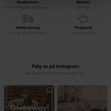
Kundeservice
Returret
Alle hverdage (se åbningstider)
365 dage
Hurtig levering
Prisgaranti
1-2 dage på alle lagervarer
Vi matcher prisen
Følg os på Instagram
Bliv inspireret af de nyeste boligtrends
🎉 GIVEAWAY 🎉⁠
☀️ Sommerens favorit til terrassen ☀️⁠
...
Vind det stilfulde Sasha
...
8
0
220
237