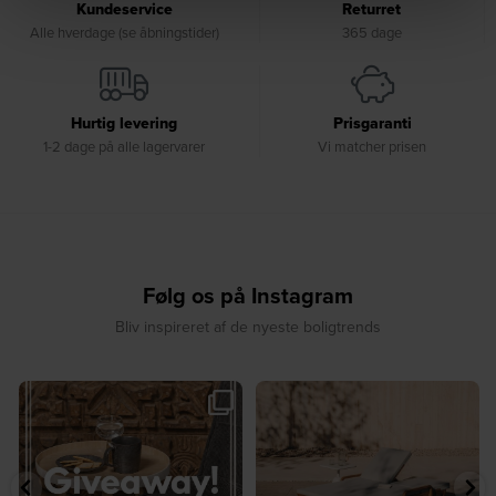
Kundeservice
Returret
Alle hverdage (se åbningstider)
365 dage
Hurtig levering
Prisgaranti
1-2 dage på alle lagervarer
Vi matcher prisen
Følg os på Instagram
Bliv inspireret af de nyeste boligtrends
🎉 GIVEAWAY 🎉⁠
☀️ Sommerens favorit til terrassen ☀️⁠
...
Vind det stilfulde Sasha
...
8
0
207
217