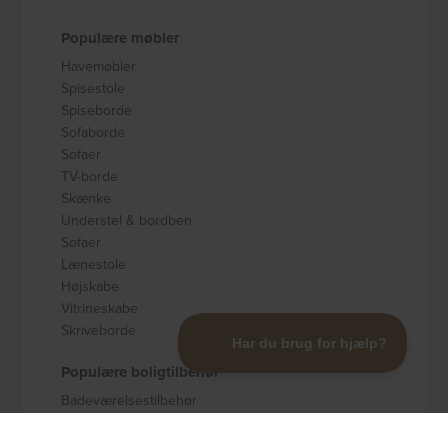
Populære møbler
Havemøbler
Spisestole
Spiseborde
Sofaborde
Sofaer
TV-borde
Skænke
Understel & bordben
Sofaer
Lænestole
Højskabe
Vitrineskabe
Skriveborde
Populære boligtilbehør
Badeværelsestilbehør
Køkkenudstyr
Dekoration og pynt