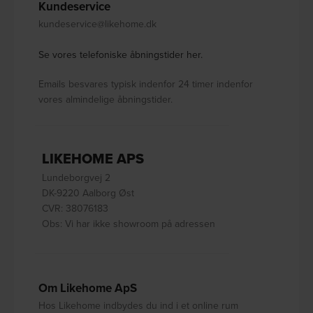
Kundeservice
kundeservice@likehome.dk
Se vores telefoniske åbningstider her.
Emails besvares typisk indenfor 24 timer indenfor
vores almindelige åbningstider.
LIKEHOME APS
Lundeborgvej 2
DK-9220 Aalborg Øst
CVR: 38076183
Obs: Vi har ikke showroom på adressen
Om Likehome ApS
Hos Likehome indbydes du ind i et online rum