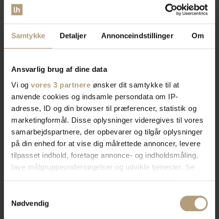
Samtykke
Detaljer
Annonceindstillinger
Om
Ansvarlig brug af dine data
Vi og
vores 3 partnere
ønsker dit samtykke til at
anvende cookies og indsamle persondata om IP-
adresse, ID og din browser til præferencer, statistik og
marketingformål. Disse oplysninger videregives til vores
samarbejdspartnere, der opbevarer og tilgår oplysninger
på din enhed for at vise dig målrettede annoncer, levere
tilpasset indhold, foretage annonce- og indholdsmåling,
lave målgruppeundersøgelser og udvikle tjenester. Se
mere information under
indstillinger
og i vores
persondatapolitik. Du kan altid trække dit samtykke
Samtykkevalg
tilbage eller ændre indstillinger fra vores
Nødvendig
"Cookiedeklaration", eller ved at trykke på "Privacy