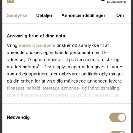
Samtykke
Detaljer
Annonceindstillinger
Om
Ansvarlig brug af dine data
Vi og
vores 3 partnere
ønsker dit samtykke til at
anvende cookies og indsamle persondata om IP-
adresse, ID og din browser til præferencer, statistik og
marketingformål. Disse oplysninger videregives til vores
samarbejdspartnere, der opbevarer og tilgår oplysninger
på din enhed for at vise dig målrettede annoncer, levere
tilpasset indhold, foretage annonce- og indholdsmåling,
lave målgruppeundersøgelser og udvikle tjenester. Se
mere information under
indstillinger
og i vores
persondatapolitik. Du kan altid trække dit samtykke
Samtykkevalg
tilbage eller ændre indstillinger fra vores
Nødvendig
"Cookiedeklaration", eller ved at trykke på "Privacy
trigger" ikonet.