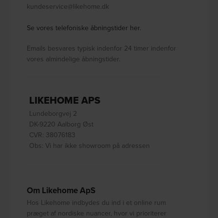
kundeservice@likehome.dk
Se vores telefoniske åbningstider her.
Emails besvares typisk indenfor 24 timer indenfor
vores almindelige åbningstider.
LIKEHOME APS
Lundeborgvej 2
DK-9220 Aalborg Øst
CVR: 38076183
Obs: Vi har ikke showroom på adressen
Om Likehome ApS
Hos Likehome indbydes du ind i et online rum
præget af nordiske nuancer, hvor vi prioriterer