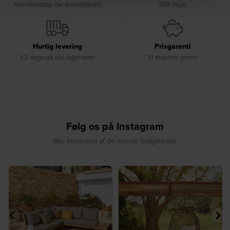
Alle hverdage (se åbningstider)
365 dage
Hurtig levering
Prisgaranti
1-2 dage på alle lagervarer
Vi matcher prisen
Følg os på Instagram
Bliv inspireret af de nyeste boligtrends
⁠
☀️ Sommerens naturlige
☀️ Find dit yndlingssted denne
samlingspunkt⁠
sommer⁠
...
...
8
0
8
0