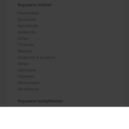
Populære møbler
Havemøbler
Spisestole
Spiseborde
Sofaborde
Sofaer
TV-borde
Skænke
Understel & bordben
Sofaer
Lænestole
Højskabe
Vitrineskabe
Skriveborde
Populære boligtilbehør
Badeværelsestilbehør
Køkkenudstyr
Dekoration og pynt
Gulvtæpper