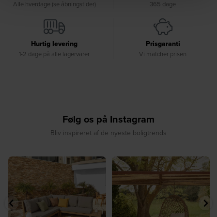
Alle hverdage (se åbningstider)
365 dage
Hurtig levering
Prisgaranti
1-2 dage på alle lagervarer
Vi matcher prisen
Følg os på Instagram
Bliv inspireret af de nyeste boligtrends
⁠
☀️ Sommerens naturlige
☀️ Find dit yndlingssted denne
samlingspunkt⁠
sommer⁠
...
...
7
0
7
0