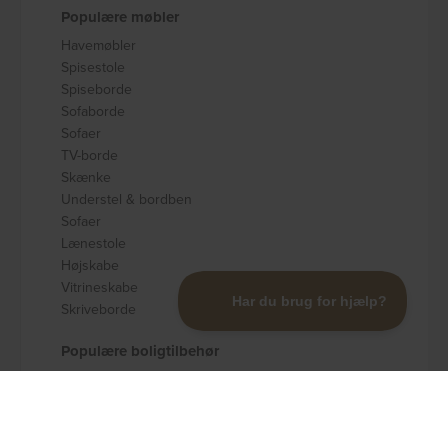
Populære møbler
Havemøbler
Spisestole
Spiseborde
Sofaborde
Sofaer
TV-borde
Skænke
Understel & bordben
Sofaer
Lænestole
Højskabe
Vitrineskabe
Skriveborde
Populære boligtilbehør
Badeværelsestilbehør
Køkkenudstyr
Dekoration og pynt
Gulvtæpper