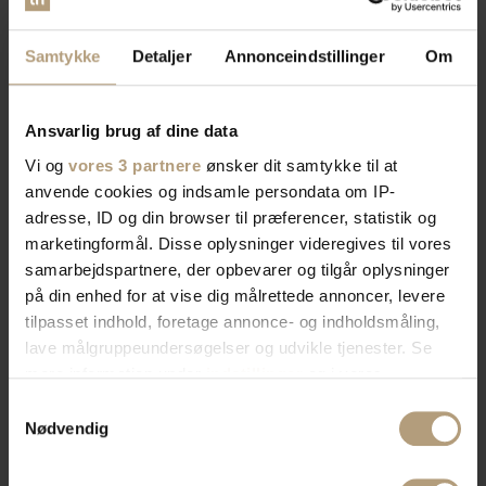
Samtykke
Detaljer
Annonceindstillinger
Om
Ansvarlig brug af dine data
Vi og
vores 3 partnere
ønsker dit samtykke til at
anvende cookies og indsamle persondata om IP-
adresse, ID og din browser til præferencer, statistik og
marketingformål. Disse oplysninger videregives til vores
samarbejdspartnere, der opbevarer og tilgår oplysninger
på din enhed for at vise dig målrettede annoncer, levere
tilpasset indhold, foretage annonce- og indholdsmåling,
lave målgruppeundersøgelser og udvikle tjenester. Se
mere information under
indstillinger
og i vores
persondatapolitik. Du kan altid trække dit samtykke
Samtykkevalg
tilbage eller ændre indstillinger fra vores
Nødvendig
"Cookiedeklaration", eller ved at trykke på "Privacy
trigger" ikonet.