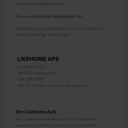
kundeservice@likehome.dk
Se vores telefoniske åbningstider her.
Emails besvares typisk indenfor 24 timer indenfor
vores almindelige åbningstider.
LIKEHOME APS
Lundeborgvej 2
DK-9220 Aalborg Øst
CVR: 38076183
Obs: Vi har ikke showroom på adressen
Om Likehome ApS
Hos Likehome indbydes du ind i et online rum
præget af nordiske nuancer, hvor vi prioriterer