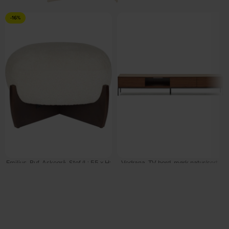
-16%
Emilius, Puf, Askegrå, Stof (L: 55 x H:
Vedrana, TV-bord, mørk natur/sort,
38 x B: 55 cm.) by Dutchbone
H35x195x40 cm by Kave Home
På lager
På lager
DKK
1.179,00
DKK
1.399,00
DKK
7.399,00