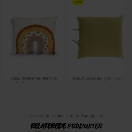
-20%
Tadea, Pudebetræk, flerfarvet,
Tazu, Pudebetræk, grøn, 45x45
H45x45, stof by Kave Home
cm by Kave Home
På lager
På lager
DKK
129,00
DKK
123,00
DKK
153,00
Tilsvarende valgmuligheder tilgængelige
RELATEREDE
PRODUKTER