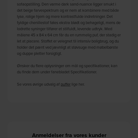
sofaopstilling. Den varme dark sand-nuance ligger smukt i
det beige farvespektrum og er nem at kombinere med både
lyse, rolige hjem og mere kontrastfulde indretninger. Det
fyldige chenillestof føles ekstra blødt og behageligt, mens de
lodrette syninger tilfører et stilfuldt, levende udtryk. Med
målene 45 x 84 x 64 cm får du en rummelig puf, der stadig er
let at placere. Stoffet er velegnet til intensiv boligbrug, og du
holder det pænt ved jævnligt at støvsuge med møbelbørste
og duppe pletter forsigtigt.
Ønsker du flere oplysninger om mål og specifikationer, kan
du finde dem under fanebladet Specifikationer.
Se vores øvrige udvalg af
puffer
lige her.
Anmeldelser fra vores kunder