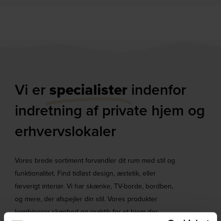
Vi er
specialister
indenfor
indretning af private hjem og
erhvervslokaler​
Vores brede sortiment forvandler dit rum med stil og
funktionalitet. Find tidløst design, æstetik, eller
farverigt interiør. Vi har skænke, TV-borde, bordben,
og mere, der afspejler din stil. Vores produkter
kombinerer skønhed og praktik for et hjem der