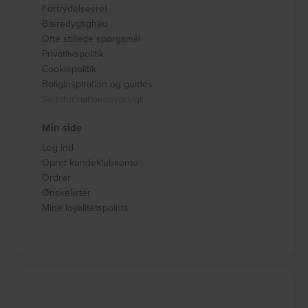
Fortrydelsesret
Bæredygtighed
Ofte stillede spørgsmål
Privatlivspolitik
Cookiepolitik
Boliginspiration og guides
Se informationsoversigt
Min side
Log ind
Opret kundeklubkonto
Ordrer
Ønskelister
Mine loyalitetspoints