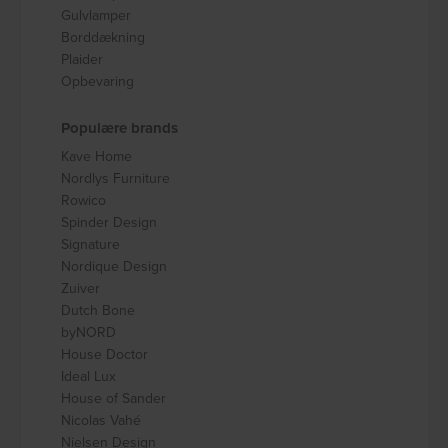
Gulvlamper
Borddækning
Plaider
Opbevaring
Populære brands
Kave Home
Nordlys Furniture
Rowico
Spinder Design
Signature
Nordique Design
Zuiver
Dutch Bone
byNORD
House Doctor
Ideal Lux
House of Sander
Nicolas Vahé
Nielsen Design