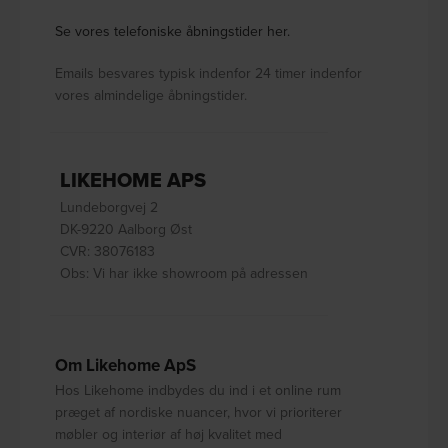
Se vores telefoniske åbningstider her.
Emails besvares typisk indenfor 24 timer indenfor
vores almindelige åbningstider.
LIKEHOME APS
Lundeborgvej 2
DK-9220 Aalborg Øst
CVR: 38076183
Obs: Vi har ikke showroom på adressen
Om Likehome ApS
Hos Likehome indbydes du ind i et online rum
præget af nordiske nuancer, hvor vi prioriterer
møbler og interiør af høj kvalitet med