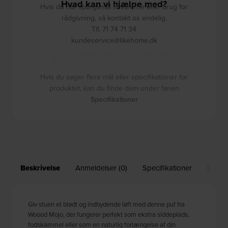
Hvad kan vi hjælpe med?
Hvis du har spørgsmål til varerne eller brug for
rådgivning, så kontakt os endelig.
Tlf. 71 74 71 34
kundeservice@likehome.dk
Hvis du søger flere mål eller specifikationer for
produktet, kan du finde dem under fanen
Specifikationer
Beskrivelse
Anmeldelser (0)
Specifikationer
Leveri
Giv stuen et blødt og indbydende løft med denne puf fra
Woood Mojo, der fungerer perfekt som ekstra siddeplads,
fodskammel eller som en naturlig forlængelse af din