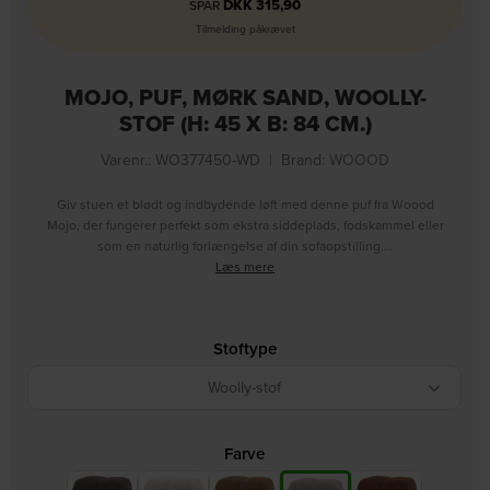
DKK
315,90
SPAR
Tilmelding påkrævet
MOJO, PUF, MØRK SAND, WOOLLY-
STOF (H: 45 X B: 84 CM.)
Varenr.: WO377450-WD
|
Brand:
WOOOD
Giv stuen et blødt og indbydende løft med denne puf fra Woood
Mojo, der fungerer perfekt som ekstra siddeplads, fodskammel eller
som en naturlig forlængelse af din sofaopstilling….
Læs mere
Stoftype
Woolly-stof
Farve