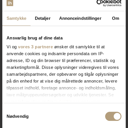
imponerer. Skab rummet du drømmer om med os.
Samtykke
Detaljer
Annonceindstillinger
Om
Bliv kontaktet af en salgskonsulent
Ansvarlig brug af dine data
Vi og
vores 3 partnere
ønsker dit samtykke til at
anvende cookies og indsamle persondata om IP-
adresse, ID og din browser til præferencer, statistik og
marketingformål. Disse oplysninger videregives til vores
samarbejdspartnere, der opbevarer og tilgår oplysninger
på din enhed for at vise dig målrettede annoncer, levere
tilpasset indhold, foretage annonce- og indholdsmåling,
lave målgruppeundersøgelser og udvikle tjenester. Se
mere information under
indstillinger
og i vores
persondatapolitik. Du kan altid trække dit samtykke
Samtykkevalg
tilbage eller ændre indstillinger fra vores
Nødvendig
"Cookiedeklaration", eller ved at trykke på "Privacy