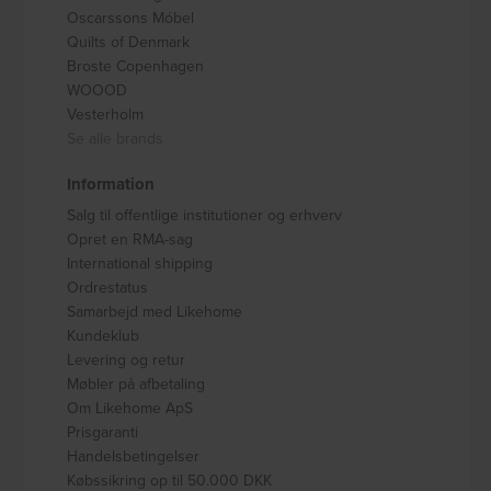
Oscarssons Móbel
Quilts of Denmark
Broste Copenhagen
WOOOD
Vesterholm
Se alle brands
Information
Salg til offentlige institutioner og erhverv
Opret en RMA-sag
International shipping
Ordrestatus
Samarbejd med Likehome
Kundeklub
Levering og retur
Møbler på afbetaling
Om Likehome ApS
Prisgaranti
Handelsbetingelser
Købssikring op til 50.000 DKK