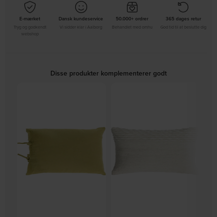
E-mærket
Dansk kundeservice
50.000+ ordrer
365 dages retur
Tryg og godkendt
Vi sidder klar i Aalborg
Behandlet med omhu
God tid til at beslutte dig
webshop
Disse produkter komplementerer godt