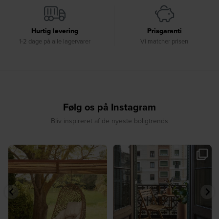
Hurtig levering
Prisgaranti
1-2 dage på alle lagervarer
Vi matcher prisen
Følg os på Instagram
Bliv inspireret af de nyeste boligtrends
☀️ Find dit yndlingssted denne
🤍 Rå materialer møder tidløst design⁠
sommer⁠
...
...
9
0
8
0