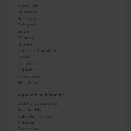
Havemøbler
Spisestole
Spiseborde
Sofaborde
Sofaer
TV-borde
Skænke
Understel & bordben
Sofaer
Lænestole
Højskabe
Vitrineskabe
Skriveborde
Populære boligtilbehør
Badeværelsestilbehør
Køkkenudstyr
Dekoration og pynt
Gulvtæpper
Bordlamper