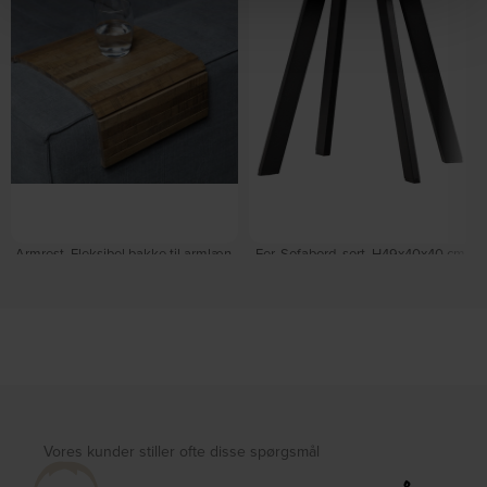
Armrest, Fleksibel bakke til armlæn,
Fer, Sofabord, sort, H49x40x40 cm,
natur, 44x24 cm, eg by WOOOD
jern by WOOOD
På lager
På lager
DKK
295,00
DKK
339,00
DKK
235,00
DKK
269,00
Vores kunder stiller ofte disse spørgsmål