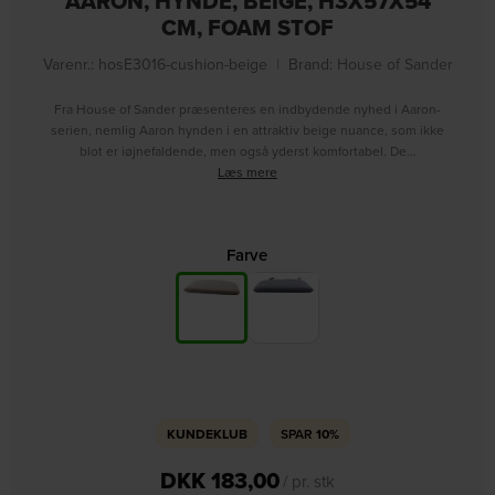
AARON, HYNDE, BEIGE, H3X57X54
CM, FOAM STOF
Varenr.: hosE3016-cushion-beige
|
Brand:
House of Sander
Fra House of Sander præsenteres en indbydende nyhed i Aaron-
serien, nemlig Aaron hynden i en attraktiv beige nuance, som ikke
blot er iøjnefaldende, men også yderst komfortabel. De…
Læs mere
Farve
KUNDEKLUB
SPAR
10%
DKK
183,00
/ pr. stk