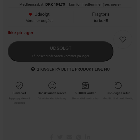
Medlemsrabat:
DKK
164,70
– kun for medlemmer (læs mere)
Udsolgt
Fragtpris
Varen er udgået
fra kr. 45
Ikke på lager
UDSOLGT
Få besked når varen kommer på lager
2
KIGGER PÅ DETTE PRODUKT LIGE NU
E-mærket
Dansk kundeservice
50.000+ ordrer
365 dages retur
Tryg og godkendt
Vi sidder klar i Aalborg
Behandlet med omhu
God tid til at beslutte dig
webshop