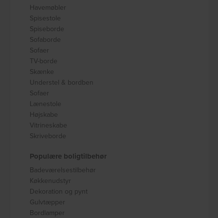
Havemøbler
Spisestole
Spiseborde
Sofaborde
Sofaer
TV-borde
Skænke
Understel & bordben
Sofaer
Lænestole
Højskabe
Vitrineskabe
Skriveborde
Populære boligtilbehør
Badeværelsestilbehør
Køkkenudstyr
Dekoration og pynt
Gulvtæpper
Bordlamper