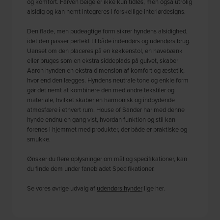
og komfort. Farven beige er ikke kun tidløs, men også utrolig
alsidig og kan nemt integreres i forskellige interiørdesigns.
Den flade, men pudeagtige form sikrer hyndens alsidighed,
idet den passer perfekt til både indendørs og udendørs brug.
Uanset om den placeres på en køkkenstol, en havebænk
eller bruges som en ekstra siddeplads på gulvet, skaber
Aaron hynden en ekstra dimension af komfort og æstetik,
hvor end den lægges. Hyndens neutrale tone og enkle form
gør det nemt at kombinere den med andre tekstiler og
materiale, hvilket skaber en harmonisk og indbydende
atmosfære i ethvert rum. House of Sander har med denne
hynde endnu en gang vist, hvordan funktion og stil kan
forenes i hjemmet med produkter, der både er praktiske og
smukke.
Ønsker du flere oplysninger om mål og specifikationer, kan
du finde dem under fanebladet Specifikationer.
Se vores øvrige udvalg af
udendørs hynder
lige her.