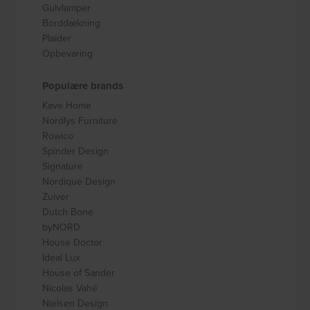
Gulvlamper
Borddækning
Plaider
Opbevaring
Populære brands
Kave Home
Nordlys Furniture
Rowico
Spinder Design
Signature
Nordique Design
Zuiver
Dutch Bone
byNORD
House Doctor
Ideal Lux
House of Sander
Nicolas Vahé
Nielsen Design