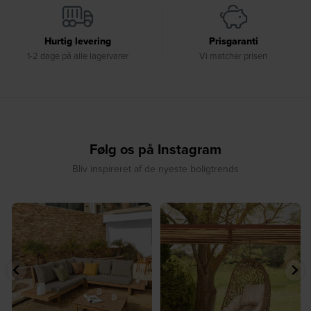
Hurtig levering
Prisgaranti
1-2 dage på alle lagervarer
Vi matcher prisen
Følg os på Instagram
Bliv inspireret af de nyeste boligtrends
☀️ Find dit yndlingssted denne
🤍 Rå materialer møder tidløst design⁠
sommer⁠
...
...
9
0
8
0