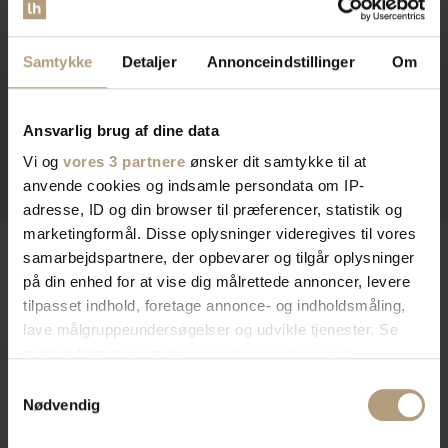
Samtykke
Detaljer
Annonceindstillinger
Om
Ansvarlig brug af dine data
Vi og
vores 3 partnere
ønsker dit samtykke til at
anvende cookies og indsamle persondata om IP-
adresse, ID og din browser til præferencer, statistik og
marketingformål. Disse oplysninger videregives til vores
samarbejdspartnere, der opbevarer og tilgår oplysninger
på din enhed for at vise dig målrettede annoncer, levere
tilpasset indhold, foretage annonce- og indholdsmåling,
lave målgruppeundersøgelser og udvikle tjenester. Se
mere information under
indstillinger
og i vores
persondatapolitik. Du kan altid trække dit samtykke
Samtykkevalg
tilbage eller ændre indstillinger fra vores
Nødvendig
Vores kunder stiller ofte disse spørgsmål
"Cookiedeklaration", eller ved at trykke på "Privacy