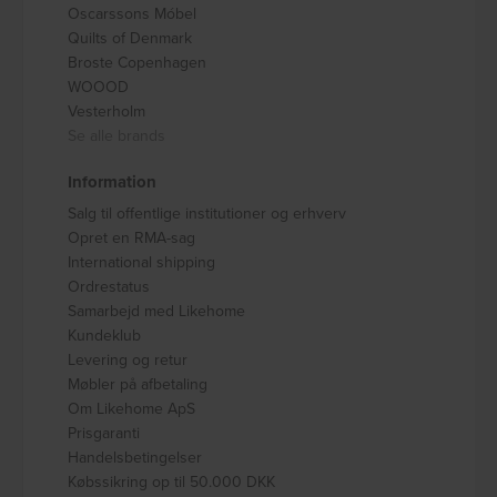
Oscarssons Móbel
Quilts of Denmark
Broste Copenhagen
WOOOD
Vesterholm
Se alle brands
Information
Salg til offentlige institutioner og erhverv
Opret en RMA-sag
International shipping
Ordrestatus
Samarbejd med Likehome
Kundeklub
Levering og retur
Møbler på afbetaling
Om Likehome ApS
Prisgaranti
Handelsbetingelser
Købssikring op til 50.000 DKK