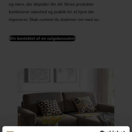
og mere, der afspejler din stil. Vores produkter
kombinerer skønhed og praktik for et hjem der
imponerer. Skab rummet du drømmer om med os.
Bliv kontaktet af en salgskonsulent