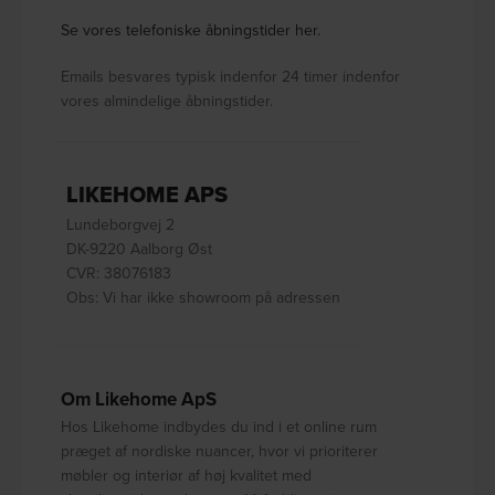
Se vores telefoniske åbningstider her.
Emails besvares typisk indenfor 24 timer indenfor
vores almindelige åbningstider.
LIKEHOME APS
Lundeborgvej 2
DK-9220 Aalborg Øst
CVR: 38076183
Obs: Vi har ikke showroom på adressen
Om Likehome ApS
Hos Likehome indbydes du ind i et online rum
præget af nordiske nuancer, hvor vi prioriterer
møbler og interiør af høj kvalitet med