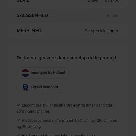
SERIE
Zuiver – Barbier
SALGSENHED
Pr. stk
MERE INFO
Se specifikationer
Derfor vælger vores kunder netop dette produkt
Importeret fra Holland
Officiel forhandler
Elegant design i antracitfarvet egetræsfiner, der tilfører
sofistikeret charme.
Pladsbesparende dimensioner: 57,5 cm høj, 120 cm bred
og 40 cm lang.
Holdbar og stilren med lakeret overflade og