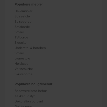
Populære møbler
Havemøbler
Spisestole
Spiseborde
Sofaborde
Sofaer
TV-borde
Skænke
Understel & bordben
Sofaer
Lænestole
Højskabe
Vitrineskabe
Skriveborde
Populære boligtilbehør
Badeværelsestilbehør
Køkkenudstyr
Dekoration og pynt
Gulvtæpper