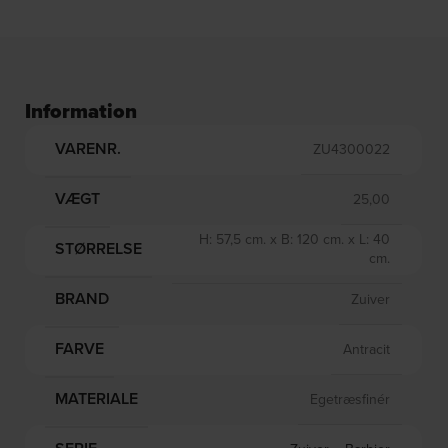
Information
VARENR.
ZU4300022
VÆGT
25,00
H: 57,5 cm. x B: 120 cm. x L: 40
STØRRELSE
cm.
BRAND
Zuiver
FARVE
Antracit
MATERIALE
Egetræsfinér