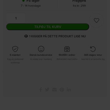
På lager
Fragtpris
7 - 14 hverdage
fra kr. 299
TILFØJ TIL KURV
2
KIGGER PÅ DETTE PRODUKT LIGE NU
E-mærket
Dansk kundeservice
50.000+ ordrer
365 dages retur
Tryg og godkendt
Vi sidder klar i Aalborg
Behandlet med omhu
God tid til at beslutte dig
webshop