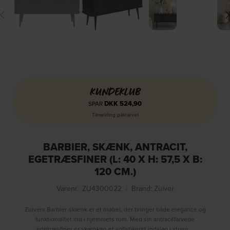
KUNDEKLUB
DKK
524,90
SPAR
Tilmelding påkrævet
BARBIER, SKÆNK, ANTRACIT,
EGETRÆSFINER (L: 40 X H: 57,5 X B:
120 CM.)
Varenr.: ZU4300022
|
Brand:
Zuiver
Zuivers Barbier-skænk er et møbel, der bringer både elegance og
funktionalitet ind i hjemmets rum. Med sin antracitfarvede
egetræsfiner er skænken et sofistikeret indslag i stuen….