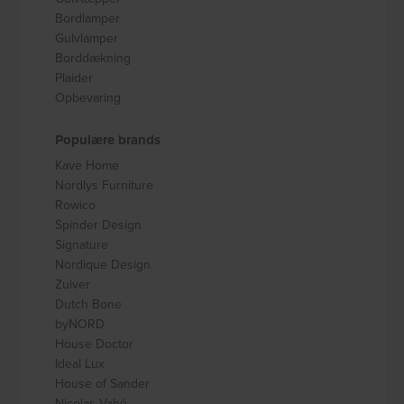
Bordlamper
Gulvlamper
Borddækning
Plaider
Opbevaring
Populære brands
Kave Home
Nordlys Furniture
Rowico
Spinder Design
Signature
Nordique Design
Zuiver
Dutch Bone
byNORD
House Doctor
Ideal Lux
House of Sander
Nicolas Vahé