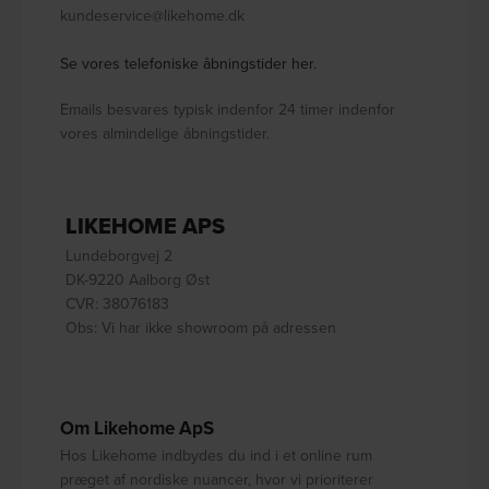
kundeservice@likehome.dk
Se vores telefoniske åbningstider her.
Emails besvares typisk indenfor 24 timer indenfor
vores almindelige åbningstider.
LIKEHOME APS
Lundeborgvej 2
DK-9220 Aalborg Øst
CVR: 38076183
Obs: Vi har ikke showroom på adressen
Om Likehome ApS
Hos Likehome indbydes du ind i et online rum
præget af nordiske nuancer, hvor vi prioriterer