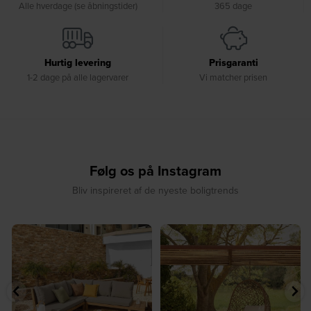
Alle hverdage (se åbningstider)
365 dage
Hurtig levering
Prisgaranti
1-2 dage på alle lagervarer
Vi matcher prisen
Følg os på Instagram
Bliv inspireret af de nyeste boligtrends
☀️ Find dit yndlingssted denne
🤍 Rå materialer møder tidløst design⁠
sommer⁠
...
...
9
0
8
0