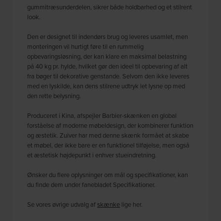
gummitræsunderdelen, sikrer både holdbarhed og et stilrent
look.
Den er designet til indendørs brug og leveres usamlet, men
monteringen vil hurtigt føre til en rummelig
opbevaringsløsning, der kan klare en maksimal belastning
på 40 kg pr. hylde, hvilket gør den ideel til opbevaring af alt
fra bøger til dekorative genstande. Selvom den ikke leveres
med en lyskilde, kan dens stilrene udtryk let lysne op med
den rette belysning.
Produceret i Kina, afspejler Barbier-skænken en global
forståelse af moderne møbeldesign, der kombinerer funktion
og æstetik. Zuiver har med denne skænk formået at skabe
et møbel, der ikke bare er en funktionel tilføjelse, men også
et æstetisk højdepunkt i enhver stueindretning.
Ønsker du flere oplysninger om mål og specifikationer, kan
du finde dem under fanebladet Specifikationer.
Se vores øvrige udvalg af
skænke
lige her.