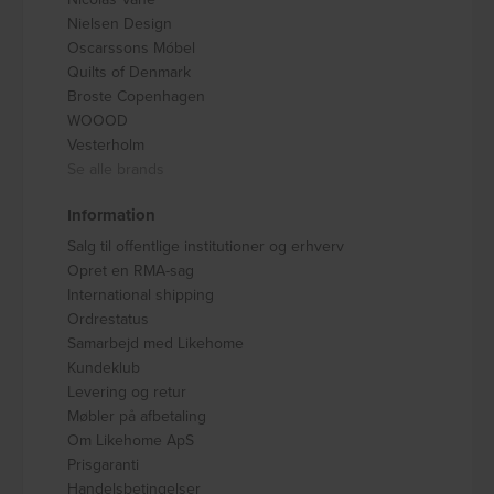
Nielsen Design
Oscarssons Móbel
Quilts of Denmark
Broste Copenhagen
WOOOD
Vesterholm
Se alle brands
Information
Salg til offentlige institutioner og erhverv
Opret en RMA-sag
International shipping
Ordrestatus
Samarbejd med Likehome
Kundeklub
Levering og retur
Møbler på afbetaling
Om Likehome ApS
Prisgaranti
Handelsbetingelser