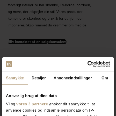
farverigt interiør. Vi har skænke, TV-borde, bordben,
og mere, der afspejler din stil. Vores produkter
kombinerer skønhed og praktik for et hjem der
imponerer. Skab rummet du drømmer om med os.
Bliv kontaktet af en salgskonsulent
Samtykke
Detaljer
Annonceindstillinger
Om
Ansvarlig brug af dine data
Vi og
vores 3 partnere
ønsker dit samtykke til at
anvende cookies og indsamle persondata om IP-