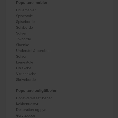
Populære møbler
Havemøbler
Spisestole
Spiseborde
Sofaborde
Sofaer
TV-borde
Skænke
Understel & bordben
Sofaer
Lænestole
Højskabe
Vitrineskabe
Skriveborde
Populære boligtilbehør
Badeværelsestilbehør
Køkkenudstyr
Dekoration og pynt
Gulvtæpper