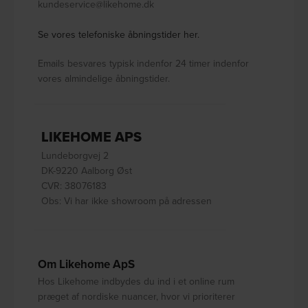
kundeservice@likehome.dk
Se vores telefoniske åbningstider her.
Emails besvares typisk indenfor 24 timer indenfor
vores almindelige åbningstider.
LIKEHOME APS
Lundeborgvej 2
DK-9220 Aalborg Øst
CVR: 38076183
Obs: Vi har ikke showroom på adressen
Om Likehome ApS
Hos Likehome indbydes du ind i et online rum
præget af nordiske nuancer, hvor vi prioriterer