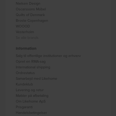
Nielsen Design
Oscarssons Móbel
Quilts of Denmark
Broste Copenhagen
WOOOD
Vesterholm
Se alle brands
Information
Salg til offentlige institutioner og erhverv
Opret en RMA-sag
International shipping
Ordrestatus
Samarbejd med Likehome
Kundeklub
Levering og retur
Møbler på afbetaling
Om Likehome ApS
Prisgaranti
Handelsbetingelser