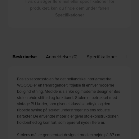
Hvis du søger flere mål eller specifikationer for
produktet, kan du finde dem under fanen
Specifikationer
Beskrivelse
Anmeldelser (0)
Specifikationer
Leveri
Bas spisebordsstolen fra det hollandske interiørmærke
WOOOD er en fremragende tilføjelse til enhver moderne
boligindretning. Med dens slanke og moderne design er Bas
stolen både stilfuld og funktionel. Stolen er betrukket med
vintage PU læder, som giver et klassisk udtryk, og den
ribbede syning på sædet understreger stolens robuste
karakter. De anvendte materialer giver stolekonstruktionen
holdbarhed og komfort, som ejere vil nyde i flere år.
Stolens mål er gennemført designet med en højde på 87 cm,