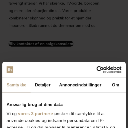
farverigt interiør. Vi har skænke, TV-borde, bordben,
og mere, der afspejler din stil. Vores produkter
kombinerer skønhed og praktik for et hjem der
imponerer. Skab rummet du drømmer om med os.
Bliv kontaktet af en salgskonsulent
Samtykke
Detaljer
Annonceindstillinger
Om
Ansvarlig brug af dine data
Vi og
vores 3 partnere
ønsker dit samtykke til at
anvende cookies og indsamle persondata om IP-
adresse, ID og din browser til præferencer, statistik og