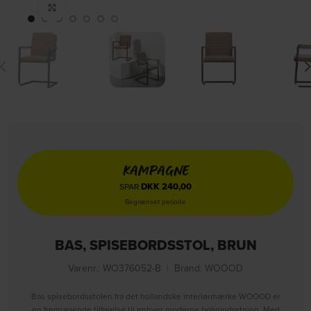
Click to enlarge
KAMPAGNE
DKK
240,00
SPAR
Begrænset periode
BAS, SPISEBORDSSTOL, BRUN
Varenr.: WO376052-B
|
Brand:
WOOOD
Bas spisebordsstolen fra det hollandske interiørmærke WOOOD er
en fremragende tilføjelse til enhver moderne boligindretning. Med