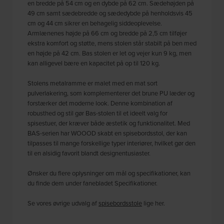
en bredde på 54 cm og en dybde på 62 cm. Sædehøjden på
49 cm samt sædebredde og sædedybde på henholdsvis 45
cm og 44 cm sikrer en behagelig siddeoplevelse.
Armlænenes højde på 66 cm og bredde på 2,5 cm tilføjer
ekstra komfort og støtte, mens stolen står stabilt på ben med
en højde på 42 cm. Bas stolen er let og vejer kun 9 kg, men
kan alligevel bære en kapacitet på op til 120 kg.
Stolens metalramme er malet med en mat sort
pulverlakering, som komplementerer det brune PU læder og
forstærker det moderne look. Denne kombination af
robusthed og stil gør Bas-stolen til et ideelt valg for
spisestuer, der kræver både æstetik og funktionalitet. Med
BAS-serien har WOOOD skabt en spisebordsstol, der kan
tilpasses til mange forskellige typer interiører, hvilket gør den
til en alsidig favorit blandt designentusiaster.
Ønsker du flere oplysninger om mål og specifikationer, kan
du finde dem under fanebladet Specifikationer.
Se vores øvrige udvalg af
spisebordsstole
lige her.