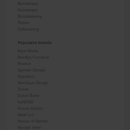
Bordlamper
Gulvlamper
Borddækning
Plaider
Opbevaring
Populære brands
Kave Home
Nordlys Furniture
Rowico
Spinder Design
Signature
Nordique Design
Zuiver
Dutch Bone
byNORD
House Doctor
Ideal Lux
House of Sander
Nicolas Vahé