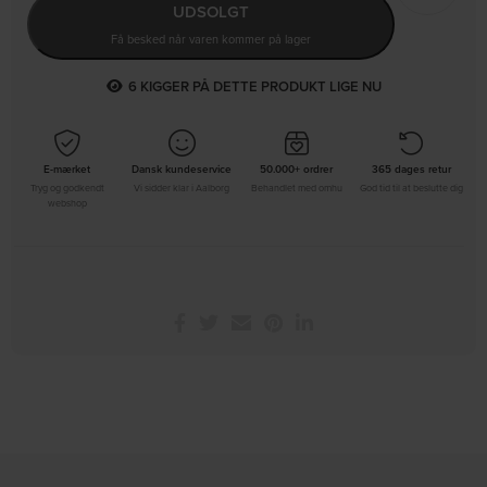
UDSOLGT
Få besked når varen kommer på lager
6
KIGGER PÅ DETTE PRODUKT LIGE NU
E-mærket
Dansk kundeservice
50.000+ ordrer
365 dages retur
Tryg og godkendt
Vi sidder klar i Aalborg
Behandlet med omhu
God tid til at beslutte dig
webshop