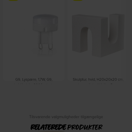
G9, Lyspære, 1,7W, G9,
Skulptur, hvid, H20x20x20 cm,
hvid/kelvin: 3000, plast,
keramik by Kristina Dam
På lager
Ø23xH31mm by Ideal Lux
På lager
DKK
825,00
DKK
989,00
DKK
79,00
DKK
90,00
Tilsvarende valgmuligheder tilgængelige
RELATEREDE
PRODUKTER