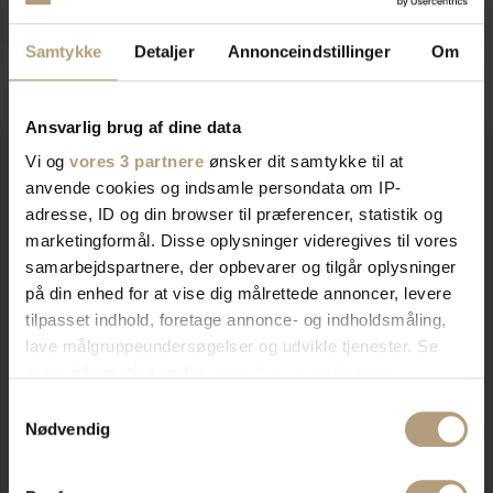
Samtykke
Detaljer
Annonceindstillinger
Om
Ansvarlig brug af dine data
Vi og
vores 3 partnere
ønsker dit samtykke til at
anvende cookies og indsamle persondata om IP-
adresse, ID og din browser til præferencer, statistik og
Vi er
specialister
indenfor
marketingformål. Disse oplysninger videregives til vores
indretning af private hjem og
samarbejdspartnere, der opbevarer og tilgår oplysninger
på din enhed for at vise dig målrettede annoncer, levere
erhvervslokaler​
tilpasset indhold, foretage annonce- og indholdsmåling,
lave målgruppeundersøgelser og udvikle tjenester. Se
mere information under
indstillinger
og i vores
Vores brede sortiment forvandler dit rum med stil og
persondatapolitik. Du kan altid trække dit samtykke
Samtykkevalg
funktionalitet. Find tidløst design, æstetik, eller
tilbage eller ændre indstillinger fra vores
Nødvendig
farverigt interiør. Vi har skænke, TV-borde, bordben,
"Cookiedeklaration", eller ved at trykke på "Privacy
og mere, der afspejler din stil. Vores produkter
trigger" ikonet.