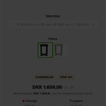
Størrelse
D: 42,5 cm. x H: 52 cm. x B: 42,5 cm. x L: 42,5 cm.
Farve
KUNDEKLUB
SPAR
10%
DKK
1.659,00
/ pr. stk
Medlemsrabat:
DKK
1.493,10
– kun for medlemmer (læs mere)
Udsolgt
Fragtpris
Ukendt
fra kr. 45