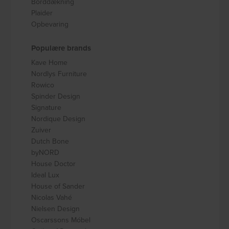
Borddækning
Plaider
Opbevaring
Populære brands
Kave Home
Nordlys Furniture
Rowico
Spinder Design
Signature
Nordique Design
Zuiver
Dutch Bone
byNORD
House Doctor
Ideal Lux
House of Sander
Nicolas Vahé
Nielsen Design
Oscarssons Móbel