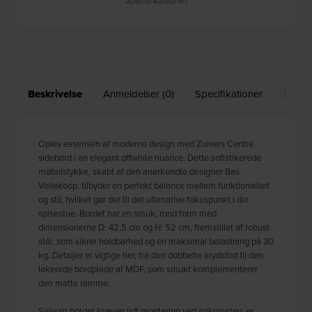
Specifikationer
Beskrivelse
Anmeldelser (0)
Specifikationer
Leveri
Oplev essensen af moderne design med Zuivers Centre
sidebord i en elegant offwhite nuance. Dette sofistikerede
møbelstykke, skabt af den anerkendte designer Bas
Vellekoop, tilbyder en perfekt balance mellem funktionalitet
og stil, hvilket gør det til det ultimative fokuspunkt i din
spisestue. Bordet har en smuk, rund form med
dimensionerne D: 42,5 cm og H: 52 cm, fremstillet af robust
stål, som sikrer holdbarhed og en maksimal belastning på 30
kg. Detaljer er vigtige her, fra den dobbelte krydsfod til den
lakerede bordplade af MDF, som smukt komplementerer
den matte ramme.
Selvom bordet kræver lidt montering ved ankomsten, er