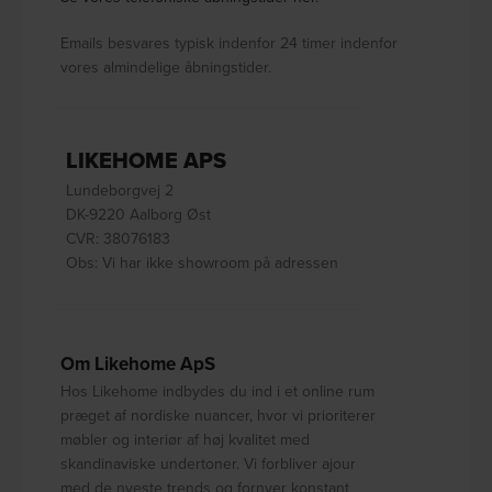
Emails besvares typisk indenfor 24 timer indenfor
vores almindelige åbningstider.
LIKEHOME APS
Lundeborgvej 2
DK-9220 Aalborg Øst
CVR: 38076183
Obs: Vi har ikke showroom på adressen
Om Likehome ApS
Hos Likehome indbydes du ind i et online rum
præget af nordiske nuancer, hvor vi prioriterer
møbler og interiør af høj kvalitet med
skandinaviske undertoner. Vi forbliver ajour
med de nyeste trends og fornyer konstant