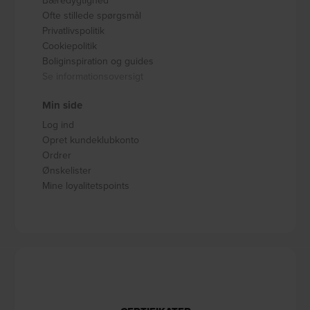
Bæredygtighed
Ofte stillede spørgsmål
Privatlivspolitik
Cookiepolitik
Boliginspiration og guides
Se informationsoversigt
Min side
Log ind
Opret kundeklubkonto
Ordrer
Ønskelister
Mine loyalitetspoints