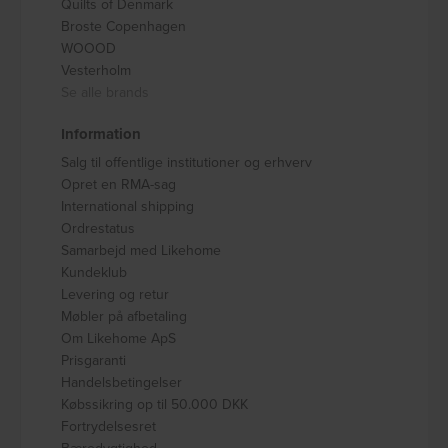
Quilts of Denmark
Broste Copenhagen
WOOOD
Vesterholm
Se alle brands
Information
Salg til offentlige institutioner og erhverv
Opret en RMA-sag
International shipping
Ordrestatus
Samarbejd med Likehome
Kundeklub
Levering og retur
Møbler på afbetaling
Om Likehome ApS
Prisgaranti
Handelsbetingelser
Købssikring op til 50.000 DKK
Fortrydelsesret