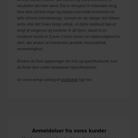
resultatet det hele værd. Det er designet til indendørs brug,
hvor dets stilrene linjer og skarpe sort-hvide kontraster vil
løfte ethvert interiørdesign. Uanset om du vælger det tidløse
sorte eller det friske beige udtryk, vil dette sidebord føje et
strejf af elegance og karakter til dit hjem. Ideelt til en
moderne livsstil er Zuiver Centre-serien en nødvendighed for
dem, der ønsker at kombinere æstetik med praktisk
anvendelighed.
Ønsker du flere oplysninger om mål og specifikationer, kan
du finde dem under fanebladet Specifikationer.
Se vores øvrige udvalg af
småborde
lige her.
Anmeldelser fra vores kunder