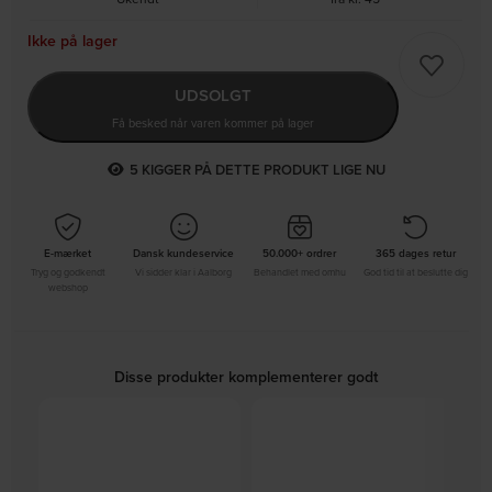
Ikke på lager
UDSOLGT
Få besked når varen kommer på lager
8
KIGGER PÅ DETTE PRODUKT LIGE NU
E-mærket
Dansk kundeservice
50.000+ ordrer
365 dages retur
Tryg og godkendt
Vi sidder klar i Aalborg
Behandlet med omhu
God tid til at beslutte dig
webshop
Disse produkter komplementerer godt