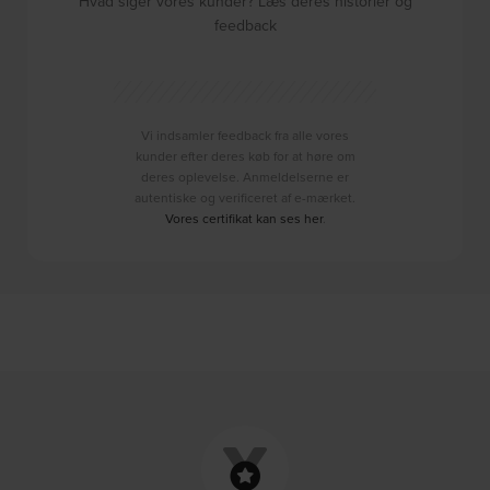
Hvad siger vores kunder? Læs deres historier og
feedback
Vi indsamler feedback fra alle vores
kunder efter deres køb for at høre om
deres oplevelse. Anmeldelserne er
autentiske og verificeret af e-mærket.
Vores certifikat kan ses her
.