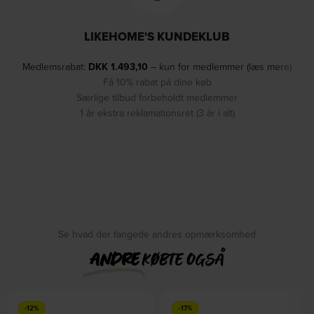
LIKEHOME'S KUNDEKLUB
Medlemsrabat:
DKK
1.493,10
– kun for medlemmer (læs mere)
Få 10% rabat på dine køb
Særlige tilbud forbeholdt medlemmer
1 år ekstra reklamationsret (3 år i alt)
Se hvad der fangede andres opmærksomhed
ANDRE
KØBTE OGSÅ
-12%
-17%