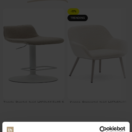
-17%
TRENDING
Zenda, Barstol, hvid, H103x44,5x45,5
Konna, Børnestol, hvid, H47x61x49
cm, stål by Kave Home
cm, stål by Kave Home
På lager
På lager
DKK
705,00
DKK
849,00
DKK
849,00