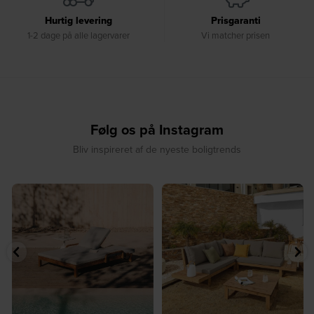
Hurtig levering
Prisgaranti
1-2 dage på alle lagervarer
Vi matcher prisen
Følg os på Instagram
Bliv inspireret af de nyeste boligtrends
☀️ Sommerens favorit til terrassen ☀️⁠
☀️ Sommerens naturlige
...
samlingspunkt⁠
...
8
0
8
0