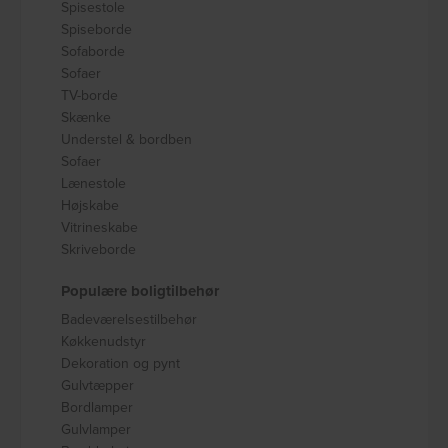
Spisestole
Spiseborde
Sofaborde
Sofaer
TV-borde
Skænke
Understel & bordben
Sofaer
Lænestole
Højskabe
Vitrineskabe
Skriveborde
Populære boligtilbehør
Badeværelsestilbehør
Køkkenudstyr
Dekoration og pynt
Gulvtæpper
Bordlamper
Gulvlamper