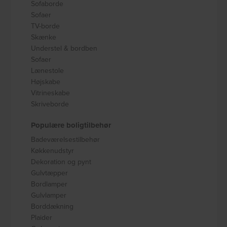
Sofaborde
Sofaer
TV-borde
Skænke
Understel & bordben
Sofaer
Lænestole
Højskabe
Vitrineskabe
Skriveborde
Populære boligtilbehør
Badeværelsestilbehør
Køkkenudstyr
Dekoration og pynt
Gulvtæpper
Bordlamper
Gulvlamper
Borddækning
Plaider