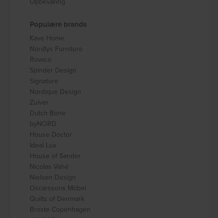
Opbevaring
Populære brands
Kave Home
Nordlys Furniture
Rowico
Spinder Design
Signature
Nordique Design
Zuiver
Dutch Bone
byNORD
House Doctor
Ideal Lux
House of Sander
Nicolas Vahé
Nielsen Design
Oscarssons Móbel
Quilts of Denmark
Broste Copenhagen