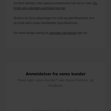
for flere detaljer, eller spørg kundeservice hvis du er i tvivl.
Du
finder alle udendørs overtræk lige her.
Ønsker du flere oplysninger om mål og specifikationer, kan
du finde dem under fanebladet Specifikationer.
Se vores øvrige udvalg af
udendørs lænestole
lige her.
Anmeldelser fra vores kunder
Hvad siger vores kunder? Læs deres historier og
feedback
Vi indsamler feedback fra alle vores