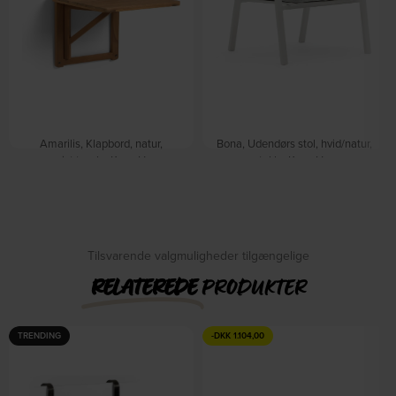
Amarilis, Klapbord, natur,
Bona, Udendørs stol, hvid/natur,
massivt træ by Kave Home
metal by Kave Home
På lager
På lager
DKK
1.459,00
DKK
559,00
Tilsvarende valgmuligheder tilgængelige
RELATEREDE
PRODUKTER
TRENDING
-
DKK
1.104,00