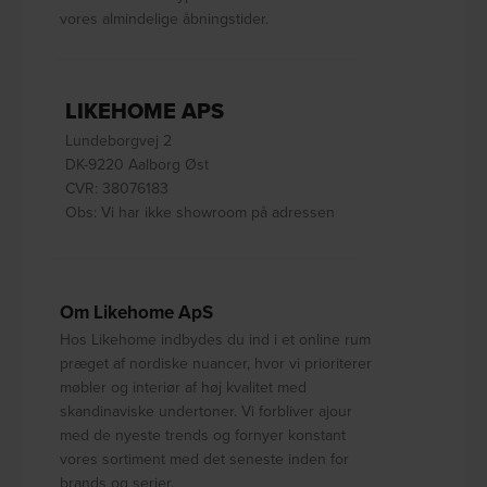
vores almindelige åbningstider.
LIKEHOME APS
Lundeborgvej 2
DK-9220 Aalborg Øst
CVR: 38076183
Obs: Vi har ikke showroom på adressen
Om Likehome ApS
Hos Likehome indbydes du ind i et online rum
præget af nordiske nuancer, hvor vi prioriterer
møbler og interiør af høj kvalitet med
skandinaviske undertoner. Vi forbliver ajour
med de nyeste trends og fornyer konstant
vores sortiment med det seneste inden for
brands og serier.