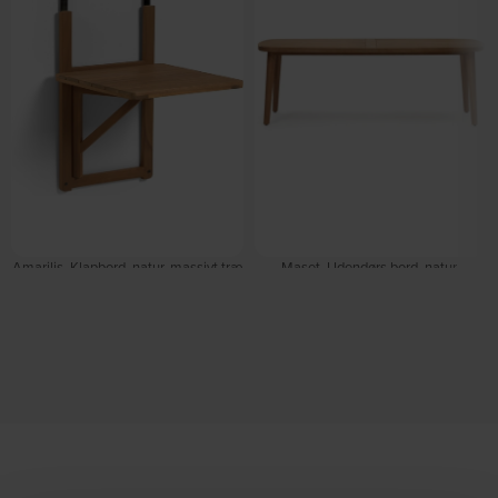
Amarilis, Klapbord, natur, massivt træ
Maset, Udendørs bord, natur,
by Kave Home
H77x225x100 cm, massivt træ by
På lager
Kave Home
På lager
DKK
559,00
DKK
4.695,00
DKK
5.799,00