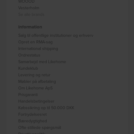
WOOOD
Vesterholm
Se alle brands
Information
Salg til offentlige institutioner og erhverv
Opret en RMA-sag
International shipping
Ordrestatus
Samarbejd med Likehome
Kundeklub
Levering og retur
Møbler på afbetaling
Om Likehome ApS
Prisgaranti
Handelsbetingelser
Købssikring op til 50.000 DKK
Fortrydelsesret
Bæredygtighed
Ofte stillede spørgsmål
Privatlivspolitik