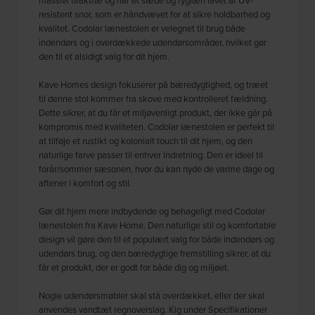
resistent snor, som er håndvævet for at sikre holdbarhed og
kvalitet. Codolar lænestolen er velegnet til brug både
indendørs og i overdækkede udendørsområder, hvilket gør
den til et alsidigt valg for dit hjem.
Kave Homes design fokuserer på bæredygtighed, og træet
til denne stol kommer fra skove med kontrolleret fældning.
Dette sikrer, at du får et miljøvenligt produkt, der ikke går på
kompromis med kvaliteten. Codolar lænestolen er perfekt til
at tilføje et rustikt og kolonialt touch til dit hjem, og den
naturlige farve passer til enhver indretning. Den er ideel til
forår/sommer sæsonen, hvor du kan nyde de varme dage og
aftener i komfort og stil.
Gør dit hjem mere indbydende og behageligt med Codolar
lænestolen fra Kave Home. Den naturlige stil og komfortable
design vil gøre den til et populært valg for både indendørs og
udendørs brug, og den bæredygtige fremstilling sikrer, at du
får et produkt, der er godt for både dig og miljøet.
Nogle udendørsmøbler skal stå overdækket, eller der skal
anvendes vandtæt regnoverslag. Kig under Specifikationer