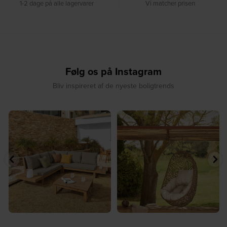
1-2 dage på alle lagervarer
Vi matcher prisen
Følg os på Instagram
Bliv inspireret af de nyeste boligtrends
⁠
☀️ Sommerens naturlige
☀️ Find dit yndlingssted denne
samlingspunkt⁠
sommer⁠
...
...
8
0
8
0