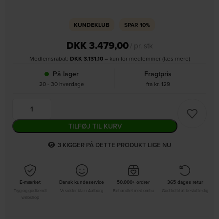
KUNDEKLUB
SPAR
10%
DKK
3.479,00
/ pr. stk
Medlemsrabat:
DKK
3.131,10
– kun for medlemmer (læs mere)
På lager
Fragtpris
20 - 30 hverdage
fra kr. 129
TILFØJ TIL KURV
3
KIGGER PÅ DETTE PRODUKT LIGE NU
E-mærket
Dansk kundeservice
50.000+ ordrer
365 dages retur
Tryg og godkendt
Vi sidder klar i Aalborg
Behandlet med omhu
God tid til at beslutte dig
webshop