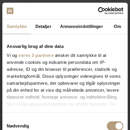
Vi er
specialister
indenfor
Samtykke
Detaljer
Annonceindstillinger
Om
indretning af private hjem og
Ansvarlig brug af dine data
erhvervslokaler​
Vi og
vores 3 partnere
ønsker dit samtykke til at
anvende cookies og indsamle persondata om IP-
adresse, ID og din browser til præferencer, statistik og
Vores brede sortiment forvandler dit rum med stil og
marketingformål. Disse oplysninger videregives til vores
funktionalitet. Find tidløst design, æstetik, eller
samarbejdspartnere, der opbevarer og tilgår oplysninger
farverigt interiør. Vi har skænke, TV-borde, bordben,
på din enhed for at vise dig målrettede annoncer, levere
og mere, der afspejler din stil. Vores produkter
tilpasset indhold, foretage annonce- og indholdsmåling,
kombinerer skønhed og praktik for et hjem der
lave målgruppeundersøgelser og udvikle tjenester. Se
imponerer. Skab rummet du drømmer om med os.
mere information under
indstillinger
og i vores
persondatapolitik. Du kan altid trække dit samtykke
Samtykkevalg
tilbage eller ændre indstillinger fra vores
Nødvendig
Bliv kontaktet af en salgskonsulent