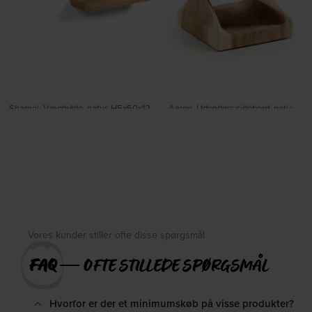
Shamel, Væghylde, natur, H5x50x12
Aaron, Udendørs sidebord, natur,
cm by Kave Home
H46x30x30 cm, med hul by Kave
På lager
Home
Forventet levering: 26-09-2026
DKK
525,00
DKK
599,00
DKK
1.439,00
Vores kunder stiller ofte disse spørgsmål
FAQ
― OFTE STILLEDE SPØRGSMÅL
Hvorfor er der et minimumskøb på visse produkter?