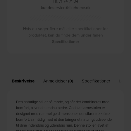
Tlf. 71 74 71 34
kundeservice@likehome.dk
Hvis du søger flere mål eller specifikationer for
produktet, kan du finde dem under fanen
Specifikationer
Beskrivelse
Anmeldelser (0)
Specifikationer
Leveri
Den naturlige stil er på mode, og når det kombineres med
komfort, bliver det endnu bedre. Codolar lænestolen er
designet med rummelige dimensioner, der sikrer maksimal
komfort, samtidig med at den bringer et naturligt udseende
til dine indendørs og udendørs rum. Denne stol er lavet af
massivt teaktræ og har et sæde og ryglæn lavet af UV-