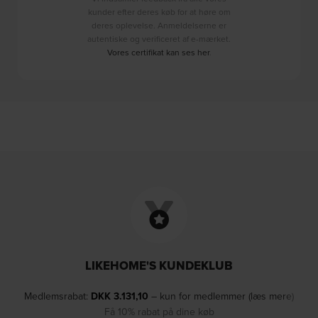
kunder efter deres køb for at høre om
deres oplevelse. Anmeldelserne er
autentiske og verificeret af e-mærket.
Vores certifikat kan ses her
.
LIKEHOME'S KUNDEKLUB
Medlemsrabat:
DKK
3.131,10
– kun for medlemmer (læs mere)
Få 10% rabat på dine køb