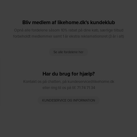
Bliv medlem af likehome.dk's kundeklub
Opnå alle fordelene såsom 10% rabat på dine køb, særlige tilbud
forbeholdt medlemmer samt 1 år ekstra reklamationsret (3 år i alt)
Se alle fordelene her
Har du brug for hjælp?
Kontakt os på chatten, på kundeservice@likehome.dk
eller ring til os på tlf. 71 74 71 34
KUNDESERVICE OG INFORMATION