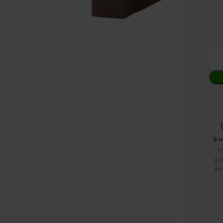
E-
Tr
go
we