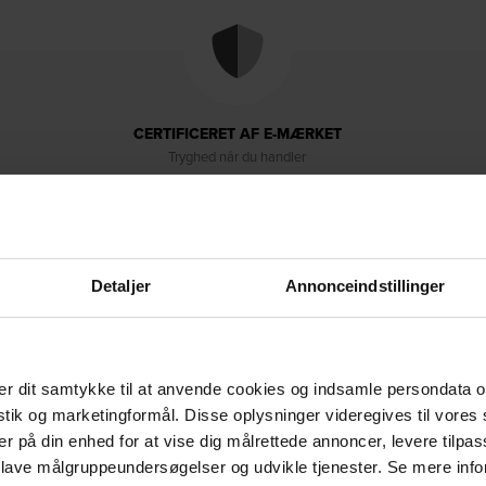
CERTIFICERET AF E-MÆRKET
Tryghed når du handler
Detaljer
Annonceindstillinger
r dit samtykke til at anvende cookies og indsamle persondata o
Levering & retur
Om brandet
istik og marketingformål. Disse oplysninger videregives til vore
er på din enhed for at vise dig målrettede annoncer, levere tilpas
 lave målgruppeundersøgelser og udvikle tjenester. Se mere inf
rien, et mørkebrunt træbord, der kombinerer simpel