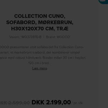
COLLECTION CUNO,
SOFABORD, MØRKEBRUN,
H30X120X70 CM, TRÆ
Varenr.: WO373970-B
|
Brand:
WOOOD
OOD præsenterer stolt sofabordet fra Collection Cuno-
serien, et mørkebrunt træbord, der kombinerer simpel
ance med robust håndværk. Bordet måler 30 cm i højden,
120 cm i bred…
Læs mere
DKK
2.199,00
DKK
2.599,00
/ pr. stk