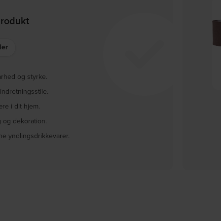
produkt
ler
rhed og styrke.
indretningsstile.
Coto, Tæppe, brun, 90x300 cm
Collection Lowen,
Co
by House Doctor
Opbevaringsskab, mudder,
va
e i dit hjem.
På lager
På lager
H221x44x100 cm, fyrretræ by
g og dekoration.
WOOOD
DKK
1.379,00
DKK
5.499,00
DKK
1.659,00
DKK
6.449,00
ne yndlingsdrikkevarer.