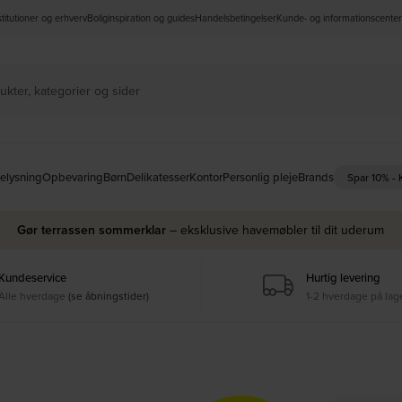
nstitutioner og erhverv
Boliginspiration og guides
Handelsbetingelser
Kunde- og informationscenter
elysning
Opbevaring
Børn
Delikatesser
Kontor
Personlig pleje
Brands
Spar 10% -
Gør terrassen sommerklar
– eksklusive havemøbler til dit uderum
Kundeservice
Hurtig levering
Alle hverdage
(se åbningstider)
1-2 hverdage på lag