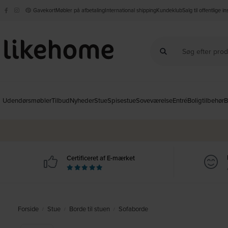
Gavekort
Møbler på afbetaling
International shipping
Kundeklub
Salg til offentlige i
Udendørsmøbler
Tilbud
Nyheder
Stue
Spisestue
Soveværelse
Entré
Boligtilbehør
B
Certificeret af E-mærket
Forside
Stue
Borde til stuen
Sofaborde
/
/
/