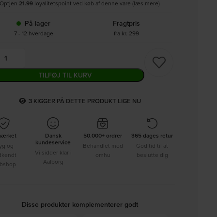
Optjen
21.99
loyalitetspoint ved køb af denne vare (læs mere)
På lager
Fragtpris
7 - 12 hverdage
fra kr. 299
TILFØJ TIL KURV
3
KIGGER PÅ DETTE PRODUKT LIGE NU
mærket
Dansk
50.000+ ordrer
365 dages retur
kundeservice
yg og
Behandlet med
God tid til at
Vi sidder klar i
dkendt
omhu
beslutte dig
Aalborg
bshop
Disse produkter komplementerer godt