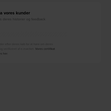
a vores kunder
 deres historier og feedback
der efter deres køb for at høre om deres
g verificeret af e-mærket.
Vores certifikat
es her
.