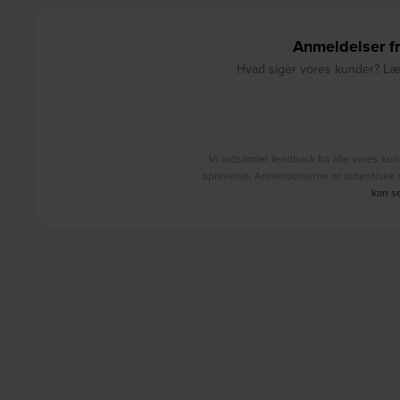
Anmeldelser fr
Hvad siger vores kunder? Læs
Vi indsamler feedback fra alle vores kun
oplevelse. Anmeldelserne er autentiske o
kan s