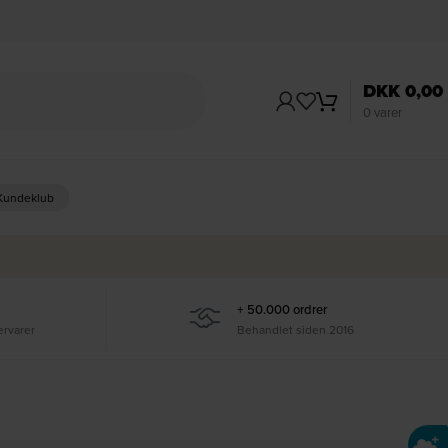
DKK
0,00
0
varer
 Kundeklub
+ 50.000 ordrer
ervarer
Behandlet siden 2016
Ti