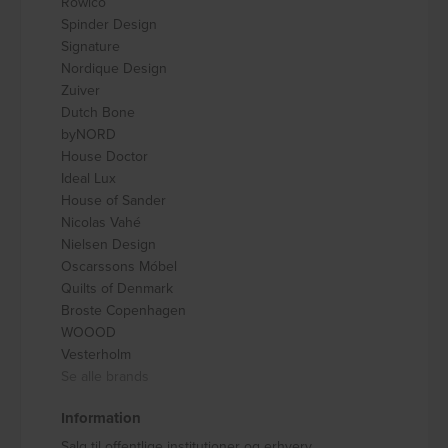
Rowico
Spinder Design
Signature
Nordique Design
Zuiver
Dutch Bone
byNORD
House Doctor
Ideal Lux
House of Sander
Nicolas Vahé
Nielsen Design
Oscarssons Móbel
Quilts of Denmark
Broste Copenhagen
WOOOD
Vesterholm
Se alle brands
Information
Salg til offentlige institutioner og erhverv