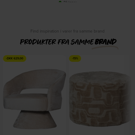
På lager
DKK
929,00
DKK
1.159,00
Find inspiration i varer fra samme brand
PRODUKTER FRA SAMME
BRAND
-
DKK
629,00
-15%