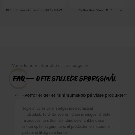
Ebba, Lænestol, natur, H82x64x71
Collection Yago, Puf, natur,
cm by WOOOD
H43x60x60 cm by WOOOD
På lager
På lager
DKK
2.410,00
DKK
1.119,00
DKK
3.039,00
DKK
1.319,00
Vores kunder stiller ofte disse spørgsmål
FAQ
― OFTE STILLEDE SPØRGSMÅL
Hvorfor er der et minimumskøb på visse produkter?
Nogle af vores varer sælges med et fastsat
mindstekøb, fordi de leveres i disse mængder direkte
fra producenten. Som standard deler vi ikke disse
pakker op for at garantere, at produkterne ankommer i
god stand til dig som kunde.