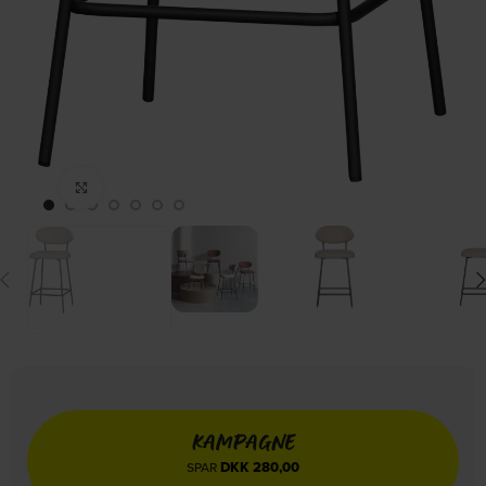
Click to enlarge
KAMPAGNE
DKK
280,00
SPAR