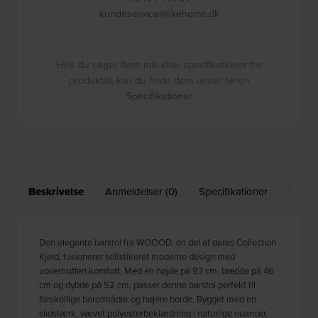
kundeservice@likehome.dk
Hvis du søger flere mål eller specifikationer for
produktet, kan du finde dem under fanen
Specifikationer
Beskrivelse
Anmeldelser (0)
Specifikationer
Leveri
Den elegante barstol fra WOOOD, en del af deres Collection
Kjeld, fusionerer sofistikeret moderne design med
uovertruffen komfort. Med en højde på 93 cm, bredde på 46
cm og dybde på 52 cm, passer denne barstol perfekt til
forskellige barområder og højere borde. Bygget med en
slidstærk, vævet polyesterbeklædning i naturlige nuancer,