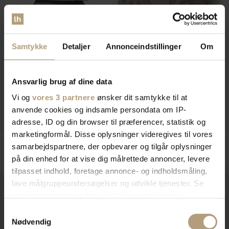
Samtykke
Detaljer
Annonceindstillinger
Om
Ebba, Lænestol, natur, H82x64x71
Collection Yago, Puf, natur,
cm by WOOOD
H43x60x60 cm by WOOOD
På lager
På lager
Ansvarlig brug af dine data
DKK
2.410,00
DKK
1.119,00
DKK
3.039,00
DKK
1.319,00
Vi og
vores 3 partnere
ønsker dit samtykke til at
anvende cookies og indsamle persondata om IP-
adresse, ID og din browser til præferencer, statistik og
marketingformål. Disse oplysninger videregives til vores
samarbejdspartnere, der opbevarer og tilgår oplysninger
på din enhed for at vise dig målrettede annoncer, levere
tilpasset indhold, foretage annonce- og indholdsmåling,
lave målgruppeundersøgelser og udvikle tjenester. Se
mere information under
indstillinger
og i vores
persondatapolitik. Du kan altid trække dit samtykke
Samtykkevalg
Vi er
specialister
indenfor
tilbage eller ændre indstillinger fra vores
Nødvendig