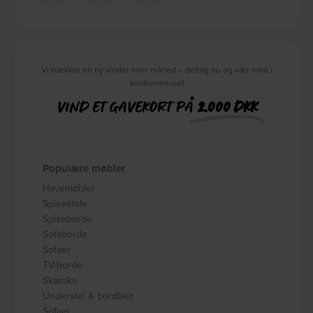
Vi trækker en ny vinder hver måned – deltag nu og vær med i
konkurrencen!
VIND ET GAVEKORT PÅ
2.000 DKK
Populære møbler
Havemøbler
Spisestole
Spiseborde
Sofaborde
Sofaer
TV-borde
Skænke
Understel & bordben
Sofaer