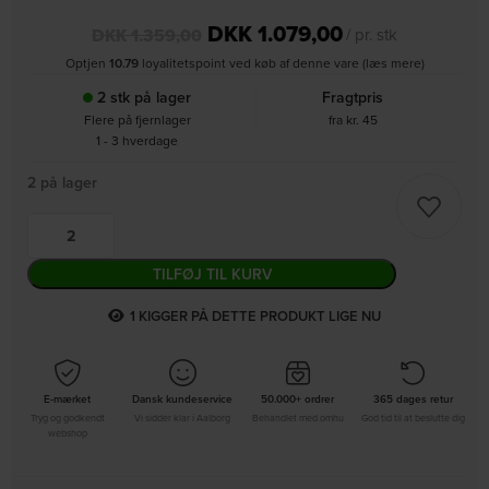
DKK
1.079,00
DKK
1.359,00
/ pr. stk
Optjen
10.79
loyalitetspoint ved køb af denne vare (læs mere)
2 stk på lager
Fragtpris
Flere på fjernlager
fra kr. 45
1 - 3 hverdage
2 på lager
TILFØJ TIL KURV
2
KIGGER PÅ DETTE PRODUKT LIGE NU
E-mærket
Dansk kundeservice
50.000+ ordrer
365 dages retur
Tryg og godkendt
Vi sidder klar i Aalborg
Behandlet med omhu
God tid til at beslutte dig
webshop