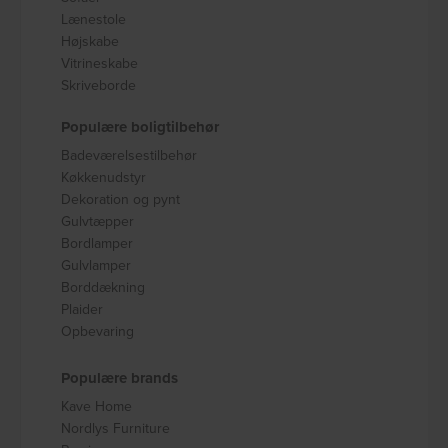
Lænestole
Højskabe
Vitrineskabe
Skriveborde
Populære boligtilbehør
Badeværelsestilbehør
Køkkenudstyr
Dekoration og pynt
Gulvtæpper
Bordlamper
Gulvlamper
Borddækning
Plaider
Opbevaring
Populære brands
Kave Home
Nordlys Furniture