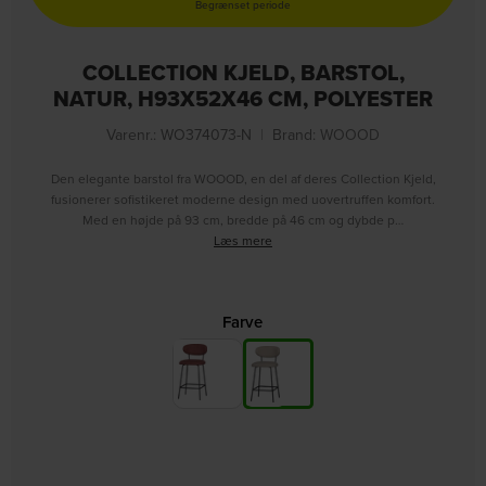
Begrænset periode
COLLECTION KJELD, BARSTOL,
NATUR, H93X52X46 CM, POLYESTER
Varenr.: WO374073-N
|
Brand:
WOOOD
Den elegante barstol fra WOOOD, en del af deres Collection Kjeld,
fusionerer sofistikeret moderne design med uovertruffen komfort.
Med en højde på 93 cm, bredde på 46 cm og dybde p…
Læs mere
Farve