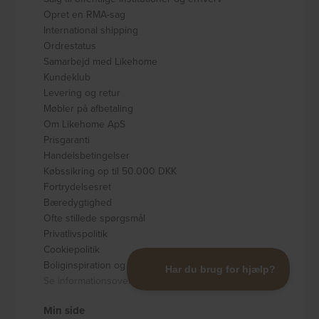
Opret en RMA-sag
International shipping
Ordrestatus
Samarbejd med Likehome
Kundeklub
Levering og retur
Møbler på afbetaling
Om Likehome ApS
Prisgaranti
Handelsbetingelser
Købssikring op til 50.000 DKK
Fortrydelsesret
Bæredygtighed
Ofte stillede spørgsmål
Privatlivspolitik
Cookiepolitik
Boliginspiration og guides
Se informationsoversigt
Min side