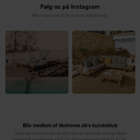
Følg os på Instagram
Bliv inspireret af de nyeste boligtrends
☀️ Sommerens favorit til terrassen ☀️⁠
☀️ Sommerens naturlige
...
samlingspunkt⁠
...
8
0
8
0
Bliv medlem af likehome.dk's kundeklub
Opnå alle fordelene såsom 10% rabat på dine køb, særlige tilbud
forbeholdt medlemmer samt 1 år ekstra reklamationsret (3 år i alt)