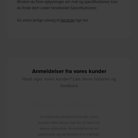
Ønsker du flere oplysninger om mål og specifikationer, kan
du finde dem under fanebladet Specifikationer.
Se vores øvrige udvalg af
barstole
lige her.
Anmeldelser fra vores kunder
Hvad siger vores kunder? Læs deres historier og
feedback
Vi indsamler feedback fra alle vores
kunder efter deres køb for at høre om
deres oplevelse. Anmeldelserne er
autentiske og verificeret af e-mærket.