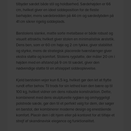
tilbyder sædet både stil og holdbarhed. Sædehøjden er 66
cm, hvilket giver en ideel siddeposition for de fleste
barhøjder, mens sædebredden på 44 cm og sædedybden på
41 cm sikrer rigelig siddeplads.
Barstolens slanke, matte sorte metalbase er både robust og
visuelt attraktiv, hvilket giver stolen en minimalistisk æstetik.
Dens ben, som er 60 cm høje og 2 cm tykke, giver stabilitet
og styrke, mens de strategisk placerede tværstænger giver
ekstra støtte og komfort. Stolens rygstøtte, der måler 20 cm i
højden med en afstand på 9 cm til sædet, giver den
nødvendige støtte til en afslappet siddeoplevelse.
Kjeld barstolen vejer kun 6,5 kg, hvilket gør den let at flytte
rundt efter behov. Til trods for sin lethed kan den bære op til
100 kg, hvilket vidner om dens robuste konstruktion. Dette,
kombineret med dens skulpturelle ryglæn og omhyggeligt
polstrede sæde, gør den til et perfekt valg for dem, der søger
en barstol, der kombinerer moderne design og enestående
komfort. Placér den i dit hjem eller på kontoret for at tilføje et
strejf af skandinavisk elegance og funktionalitet.