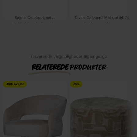
Salma, Ostebræt, natur,
Tavira, Cafébord, Mat sort (H: 74
H15x32x25 cm by Kave Home
x B: 80 cm.) by Signature
På lager
På lager
DKK
134,00
DKK
1.339,00
DKK
153,00
Tilsvarende valgmuligheder tilgængelige
RELATEREDE
PRODUKTER
-
DKK
629,00
-15%