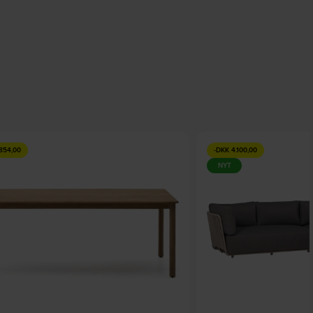
854,00
-
DKK
4.100,00
NYT