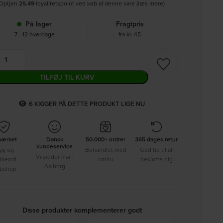
Optjen
25.49
loyalitetspoint ved køb af denne vare (læs mere)
På lager
Fragtpris
7 - 12 hverdage
fra kr. 45
TILFØJ TIL KURV
8
KIGGER PÅ DETTE PRODUKT LIGE NU
mærket
Dansk
50.000+ ordrer
365 dages retur
kundeservice
yg og
Behandlet med
God tid til at
Vi sidder klar i
dkendt
omhu
beslutte dig
Aalborg
bshop
Disse produkter komplementerer godt