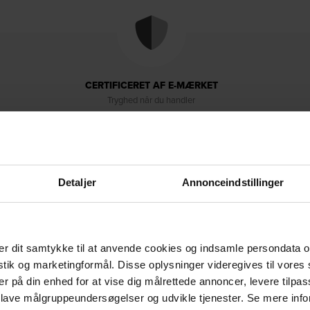
CERTIFICERET AF E-MÆRKET
Tryghed når du handler
Detaljer
Annonceindstillinger
r dit samtykke til at anvende cookies og indsamle persondata o
Levering & retur
Om brandet
istik og marketingformål. Disse oplysninger videregives til vore
er på din enhed for at vise dig målrettede annoncer, levere tilpas
 lave målgruppeundersøgelser og udvikle tjenester. Se mere inf
ivet, når terrassen eller altanen skal danne rammen om kolde