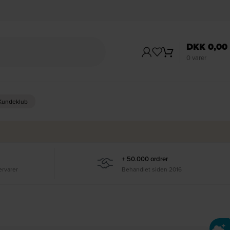
DKK
0,00
0
varer
 Kundeklub
+ 50.000 ordrer
ervarer
Behandlet siden 2016
Ti