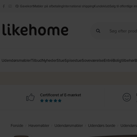
Gavekort
Møbler på afbetaling
International shipping
Kundeklub
Salg til offentlige i
Udendørsmøbler
Tilbud
Nyheder
Stue
Spisestue
Soveværelse
Entré
Boligtilbehør
B
Certificeret af E-mærket
Forside
Havemøbler
Udendørsmøbler
Udendørs borde
Udendørs
/
/
/
/