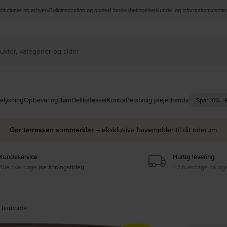
nstitutioner og erhverv
Boliginspiration og guides
Handelsbetingelser
Kunde- og informationscenter
elysning
Opbevaring
Børn
Delikatesser
Kontor
Personlig pleje
Brands
Spar 10% -
Gør terrassen sommerklar
– eksklusive havemøbler til dit uderum
Kundeservice
Hurtig levering
Alle hverdage
(se åbningstider)
1-2 hverdage på lag
 barborde