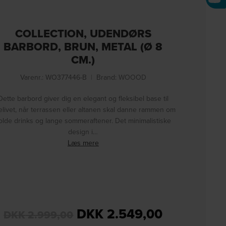
COLLECTION, UDENDØRS
BARBORD, BRUN, METAL (Ø 8
CM.)
Varenr.: WO377446-B
|
Brand:
WOOOD
Dette barbord giver dig en elegant og fleksibel base til
elivet, når terrassen eller altanen skal danne rammen om
olde drinks og lange sommeraftener. Det minimalistiske
design i…
Læs mere
DKK
2.549,00
DKK
2.999,00