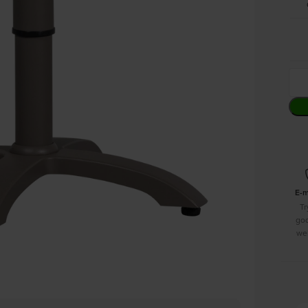
E-
Tr
go
we