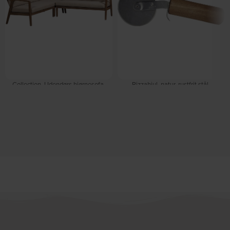
Collection, Udendørs hjørnesofa,
Pizzahjul, natur, rustfrit stål,
Naturlig, Akacietræ (H: 67 x B: 227
akacietræ by GORMS
På lager
cm.) by WOOOD
På lager
DKK
60,00
DKK
70,00
DKK
15.349,00
DKK
18.049,00