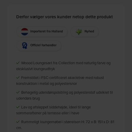
Derfor vælger vores kunder netop dette produkt
Importeret fra Holland
Nyhed
Officiel forhandler
Woood Loungesæt fra Collection med naturlig farve og
eksklusivt loungeudtryk
Fremstillet i FSC-certificeret akacietræ med robust
konstruktion i metal og polyestersnor
Behagelig udendørspolstring og polyesterstof udviklet til
udendørs brug
Lav og afslappet siddehøjde, ideel til lange
sommeraftener på terrasse eller i have
Rummeligt loungemøbel i størrelsen H: 72 x B: 151 x D: 81
cm.