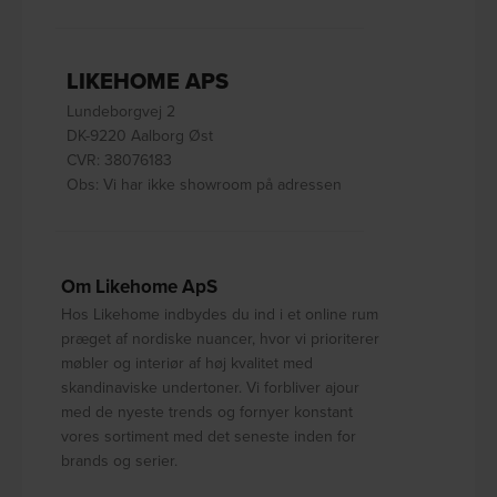
LIKEHOME APS
Lundeborgvej 2
DK-9220 Aalborg Øst
CVR: 38076183
Obs: Vi har ikke showroom på adressen
Om Likehome ApS
Hos Likehome indbydes du ind i et online rum
præget af nordiske nuancer, hvor vi prioriterer
møbler og interiør af høj kvalitet med
skandinaviske undertoner. Vi forbliver ajour
med de nyeste trends og fornyer konstant
vores sortiment med det seneste inden for
brands og serier.