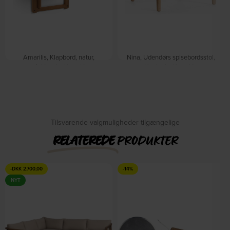
Amarilis, Klapbord, natur,
Nina, Udendørs spisebordsstol,
massivt træ by Kave Home
sort/natur by Kave Home
På lager
På lager
DKK
1.770,00
DKK
2.039,00
DKK
559,00
Tilsvarende valgmuligheder tilgængelige
RELATEREDE
PRODUKTER
-
DKK
2.700,00
-14%
NYT