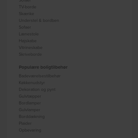
TV-borde
Skænke
Understel & bordben
Sofaer
Lænestole
Højskabe
Vitrineskabe
Skriveborde
Populære boligtilbehør
Badeværelsestilbehør
Køkkenudstyr
Dekoration og pynt
Gulvtæpper
Bordlamper
Gulvlamper
Borddækning
Plaider
Opbevaring