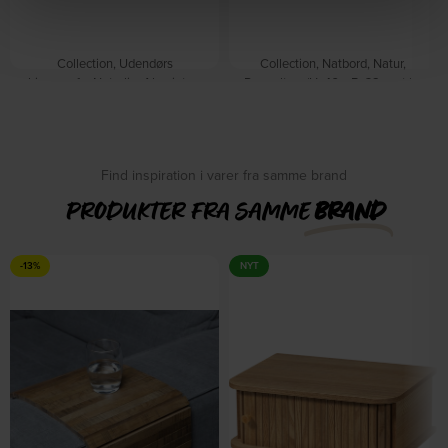
Collection, Udendørs
Collection, Natbord, Natur,
hjørnesofa, Naturlig, Akacietræ
Poppeltræ (H: 46 x B: 38 cm.) by
(H: 67 x B: 227 cm.) by WOOOD
WOOOD
På lager
På lager
DKK
15.349,00
DKK
879,00
DKK
18.049,00
DKK
1.039,00
Find inspiration i varer fra samme brand
PRODUKTER FRA SAMME
BRAND
-13%
NYT