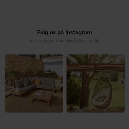
Følg os på Instagram
Bliv inspireret af de nyeste boligtrends
⁠
☀️ Sommerens naturlige
☀️ Find dit yndlingssted denne
samlingspunkt⁠
sommer⁠
...
...
8
0
8
0