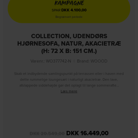
KAMPAGNE
DKK
4.100,00
SPAR
Begrænset periode
COLLECTION, UDENDØRS
HJØRNESOFA, NATUR, AKACIETRÆ
(H: 72 X B: 151 CM.)
Varenr.: WO377742-N
|
Brand:
WOOOD
Skab et indbydende samlingspunkt på terrassen eller i haven med
dette rummelige loungesæt i naturligt akacietræ. Den lave,
afslappede siddehøjde gør det oplagt til lange sommerafte…
Læs mere
DKK
16.449,00
DKK
20.549,00