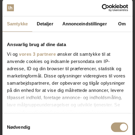
Samtykke
Detaljer
Annonceindstillinger
Om
Ansvarlig brug af dine data
Vi og
vores 3 partnere
ønsker dit samtykke til at
anvende cookies og indsamle persondata om IP-
adresse, ID og din browser til præferencer, statistik og
marketingformål. Disse oplysninger videregives til vores
samarbejdspartnere, der opbevarer og tilgår oplysninger
på din enhed for at vise dig målrettede annoncer, levere
tilpasset indhold, foretage annonce- og indholdsmåling,
lave målgruppeundersøgelser og udvikle tjenester. Se
mere information under
indstillinger
og i vores
persondatapolitik. Du kan altid trække dit samtykke
Samtykkevalg
tilbage eller ændre indstillinger fra vores
Nødvendig
"Cookiedeklaration", eller ved at trykke på "Privacy