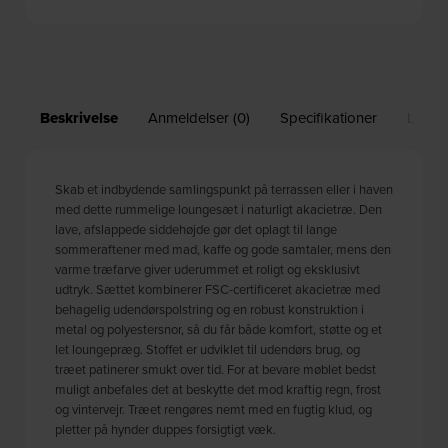
Beskrivelse
Anmeldelser (0)
Specifikationer
Leveri
Skab et indbydende samlingspunkt på terrassen eller i haven
med dette rummelige loungesæt i naturligt akacietræ. Den
lave, afslappede siddehøjde gør det oplagt til lange
sommeraftener med mad, kaffe og gode samtaler, mens den
varme træfarve giver uderummet et roligt og eksklusivt
udtryk. Sættet kombinerer FSC-certificeret akacietræ med
behagelig udendørspolstring og en robust konstruktion i
metal og polyestersnor, så du får både komfort, støtte og et
let loungepræg. Stoffet er udviklet til udendørs brug, og
træet patinerer smukt over tid. For at bevare møblet bedst
muligt anbefales det at beskytte det mod kraftig regn, frost
og vintervejr. Træet rengøres nemt med en fugtig klud, og
pletter på hynder duppes forsigtigt væk.