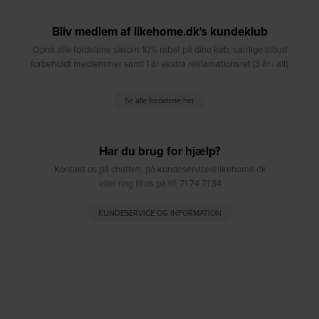
Bliv medlem af likehome.dk's kundeklub
Opnå alle fordelene såsom 10% rabat på dine køb, særlige tilbud
forbeholdt medlemmer samt 1 år ekstra reklamationsret (3 år i alt)
Se alle fordelene her
Har du brug for hjælp?
Kontakt os på chatten, på kundeservice@likehome.dk
eller ring til os på tlf. 71 74 71 34
KUNDESERVICE OG INFORMATION