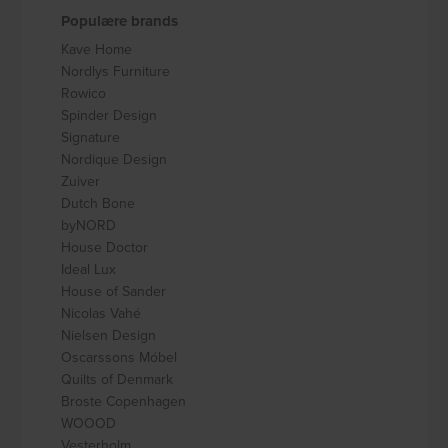
Populære brands
Kave Home
Nordlys Furniture
Rowico
Spinder Design
Signature
Nordique Design
Zuiver
Dutch Bone
byNORD
House Doctor
Ideal Lux
House of Sander
Nicolas Vahé
Nielsen Design
Oscarssons Móbel
Quilts of Denmark
Broste Copenhagen
WOOOD
Vesterholm