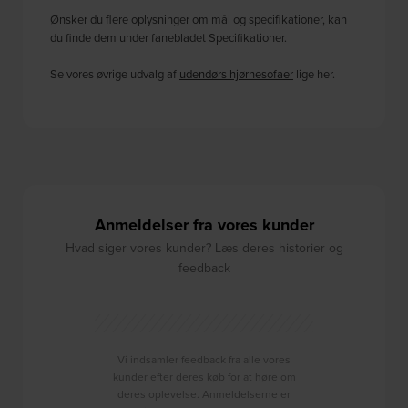
Ønsker du flere oplysninger om mål og specifikationer, kan
du finde dem under fanebladet Specifikationer.
Se vores øvrige udvalg af
udendørs hjørnesofaer
lige her.
Anmeldelser fra vores kunder
Hvad siger vores kunder? Læs deres historier og
feedback
Vi indsamler feedback fra alle vores
kunder efter deres køb for at høre om
deres oplevelse. Anmeldelserne er