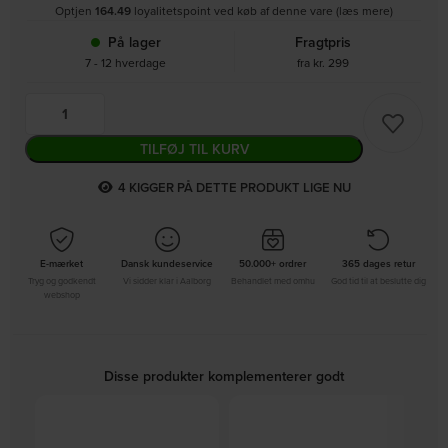
Optjen
164.49
loyalitetspoint ved køb af denne vare (læs mere)
På lager
Fragtpris
7 - 12 hverdage
fra kr. 299
TILFØJ TIL KURV
4
KIGGER PÅ DETTE PRODUKT LIGE NU
E-mærket
Dansk kundeservice
50.000+ ordrer
365 dages retur
Tryg og godkendt
Vi sidder klar i Aalborg
Behandlet med omhu
God tid til at beslutte dig
webshop
Disse produkter komplementerer godt