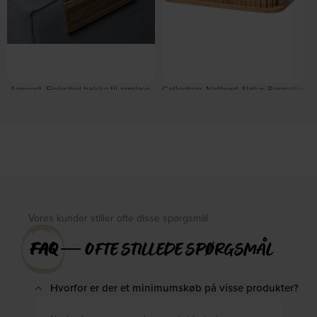
Armrest, Fleksibel bakke til armlæn,
Collection, Natbord, Natur, Poppeltræ
natur, 44x24 cm, eg by WOOOD
(H: 15 x B: 40 cm.) by WOOOD
På lager
På lager
DKK
569,00
DKK
235,00
DKK
269,00
Vores kunder stiller ofte disse spørgsmål
FAQ
― OFTE STILLEDE SPØRGSMÅL
Hvorfor er der et minimumskøb på visse produkter?