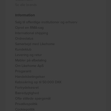
Se alle brands
Information
Salg til offentlige institutioner og erhverv
Opret en RMA-sag
International shipping
Ordrestatus
Samarbejd med Likehome
Kundeklub
Levering og retur
Møbler på afbetaling
Om Likehome ApS
Prisgaranti
Handelsbetingelser
Købssikring op til 50.000 DKK
Fortrydelsesret
Bæredygtighed
Ofte stillede spørgsmål
Privatlivspolitik
Cookiepolitik