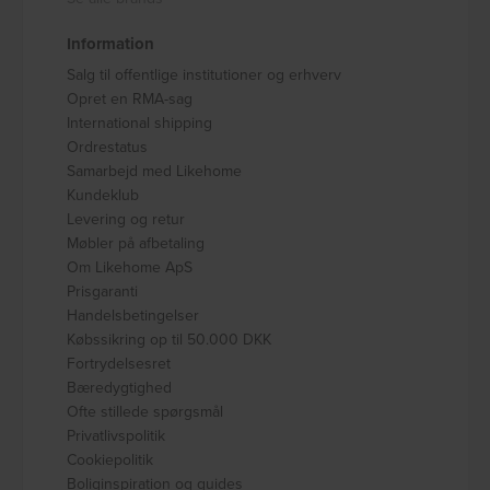
Information
Salg til offentlige institutioner og erhverv
Opret en RMA-sag
International shipping
Ordrestatus
Samarbejd med Likehome
Kundeklub
Levering og retur
Møbler på afbetaling
Om Likehome ApS
Prisgaranti
Handelsbetingelser
Købssikring op til 50.000 DKK
Fortrydelsesret
Bæredygtighed
Ofte stillede spørgsmål
Privatlivspolitik
Cookiepolitik
Boliginspiration og guides