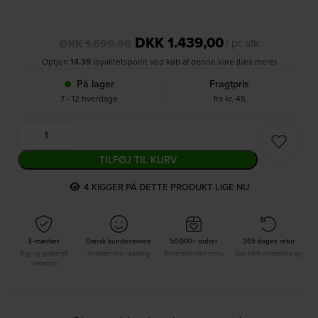
DKK
1.439,00
DKK
1.699,00
/ pr. stk
Optjen
14.39
loyalitetspoint ved køb af denne vare (læs mere)
På lager
Fragtpris
7 - 12 hverdage
fra kr. 45
TILFØJ TIL KURV
3
KIGGER PÅ DETTE PRODUKT LIGE NU
E-mærket
Dansk kundeservice
50.000+ ordrer
365 dages retur
Tryg og godkendt
Vi sidder klar i Aalborg
Behandlet med omhu
God tid til at beslutte dig
webshop