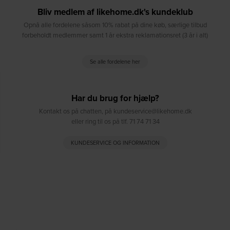
Bliv medlem af likehome.dk's kundeklub
Opnå alle fordelene såsom 10% rabat på dine køb, særlige tilbud
forbeholdt medlemmer samt 1 år ekstra reklamationsret (3 år i alt)
Se alle fordelene her
Har du brug for hjælp?
Kontakt os på chatten, på kundeservice@likehome.dk
eller ring til os på tlf. 71 74 71 34
KUNDESERVICE OG INFORMATION