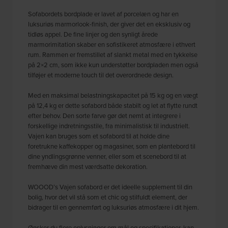
Sofabordets bordplade er lavet af porcelæn og har en
luksuriøs marmorlook-finish, der giver det en eksklusiv og
tidløs appel. De fine linjer og den synligt årede
marmorimitation skaber en sofistikeret atmosfære i ethvert
rum. Rammen er fremstillet af slankt metal med en tykkelse
på 2×2 cm, som ikke kun understøtter bordpladen men også
tilføjer et moderne touch til det overordnede design.
Med en maksimal belastningskapacitet på 15 kg og en vægt
på 12,4 kg er dette sofabord både stabilt og let at flytte rundt
efter behov. Den sorte farve gør det nemt at integrere i
forskellige indretningsstile, fra minimalistisk til industrielt.
Vajen kan bruges som et sofabord til at holde dine
foretrukne kaffekopper og magasiner, som en plantebord til
dine yndlingsgrønne venner, eller som et scenebord til at
fremhæve din mest værdsatte dekoration.
WOOOD’s Vajen sofabord er det ideelle supplement til din
bolig, hvor det vil stå som et chic og stilfuldt element, der
bidrager til en gennemført og luksuriøs atmosfære i dit hjem.
Ønsker du flere oplysninger om mål og specifikationer, kan