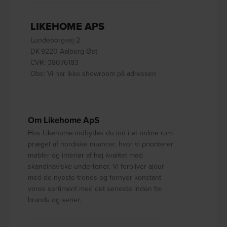
LIKEHOME APS
Lundeborgvej 2
DK-9220 Aalborg Øst
CVR: 38076183
Obs: Vi har ikke showroom på adressen
Om Likehome ApS
Hos Likehome indbydes du ind i et online rum
præget af nordiske nuancer, hvor vi prioriterer
møbler og interiør af høj kvalitet med
skandinaviske undertoner. Vi forbliver ajour
med de nyeste trends og fornyer konstant
vores sortiment med det seneste inden for
brands og serier.