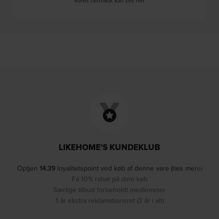
Vores certifikat kan ses her
.
LIKEHOME'S KUNDEKLUB
Optjen
14.39
loyalitetspoint ved køb af denne vare (læs mere)
Få 10% rabat på dine køb
Særlige tilbud forbeholdt medlemmer
1 år ekstra reklamationsret (3 år i alt)