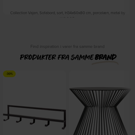
Collection Vajen, Sofabord, sort, H34x60x80 cm, porcelæn, metal by
WOOOD
På lager
DKK
1.599,00
DKK
1.879,00
Find inspiration i varer fra samme brand
PRODUKTER FRA SAMME
BRAND
-30%