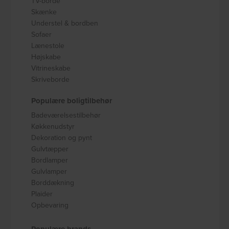
TV-borde
Skænke
Understel & bordben
Sofaer
Lænestole
Højskabe
Vitrineskabe
Skriveborde
Populære boligtilbehør
Badeværelsestilbehør
Køkkenudstyr
Dekoration og pynt
Gulvtæpper
Bordlamper
Gulvlamper
Borddækning
Plaider
Opbevaring
Populære brands