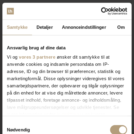
Vi er
specialister
indenfor
indretning af private hjem og
Samtykke
Detaljer
Annonceindstillinger
Om
erhvervslokaler​
Ansvarlig brug af dine data
Vores brede sortiment forvandler dit rum med stil og
Vi og
vores 3 partnere
ønsker dit samtykke til at
funktionalitet. Find tidløst design, æstetik, eller
anvende cookies og indsamle persondata om IP-
farverigt interiør. Vi har skænke, TV-borde, bordben,
adresse, ID og din browser til præferencer, statistik og
og mere, der afspejler din stil. Vores produkter
marketingformål. Disse oplysninger videregives til vores
kombinerer skønhed og praktik for et hjem der
samarbejdspartnere, der opbevarer og tilgår oplysninger
imponerer. Skab rummet du drømmer om med os.
på din enhed for at vise dig målrettede annoncer, levere
tilpasset indhold, foretage annonce- og indholdsmåling,
lave målgruppeundersøgelser og udvikle tjenester. Se
Bliv kontaktet af en salgskonsulent
mere information under
indstillinger
og i vores
persondatapolitik. Du kan altid trække dit samtykke
Samtykkevalg
tilbage eller ændre indstillinger fra vores
Nødvendig