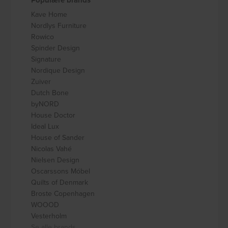
Kave Home
Nordlys Furniture
Rowico
Spinder Design
Signature
Nordique Design
Zuiver
Dutch Bone
byNORD
House Doctor
Ideal Lux
House of Sander
Nicolas Vahé
Nielsen Design
Oscarssons Móbel
Quilts of Denmark
Broste Copenhagen
WOOOD
Vesterholm
Se alle brands