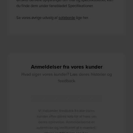
du finde dem under fanebladet Specifikationer.
Se vores øvrige udvalg af
sofaborde
lige her.
Anmeldelser fra vores kunder
Hvad siger vores kunder? Læs deres historier og
feedback
Vi indsamler feedback fra alle vores
kunder efter deres køb for at høre om
deres oplevelse. Anmeldelserne er
autentiske og verificeret af e-mærket.