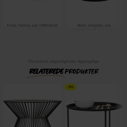
Fulvia, Fatning, sort, H188x12x12
Mash, Urtepotte, sort,
cm by Kave Home
H30,5x28x28 cm by Kave
På lager
Home
På lager
DKK
120,00
DKK
139,00
DKK
569,00
Tilsvarende valgmuligheder tilgængelige
RELATEREDE
PRODUKTER
-19%