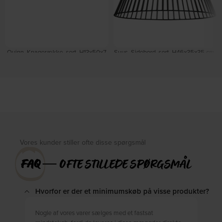
Quinn, Knagerække, sort, H13x50x7
Suus, Sidebord, sort, H46x35x35 cm,
cm, metal by WOOOD
metal by WOOOD
På lager
På lager
DKK
210,00
DKK
299,00
DKK
659,00
Vores kunder stiller ofte disse spørgsmål
FAQ
― OFTE STILLEDE SPØRGSMÅL
Hvorfor er der et minimumskøb på visse produkter?
Nogle af vores varer sælges med et fastsat