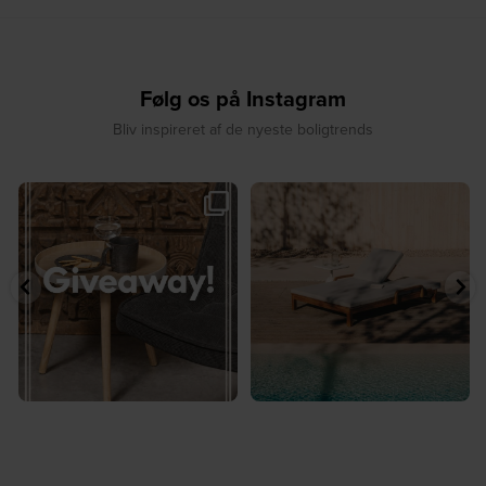
Følg os på Instagram
Bliv inspireret af de nyeste boligtrends
🎉 GIVEAWAY 🎉⁠
☀️ Sommerens favorit til terrassen ☀️⁠
...
Vind det stilfulde Sasha
...
8
0
236
256