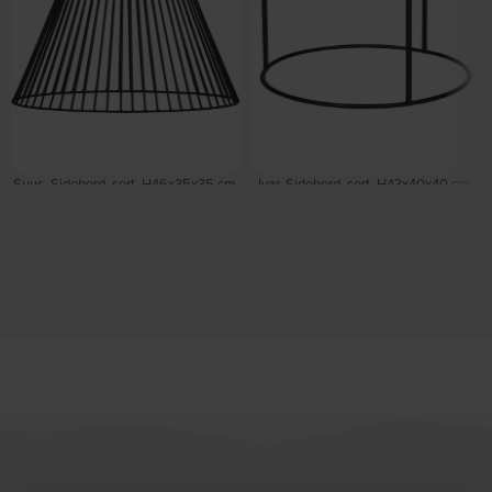
Suus, Sidebord, sort, H46x35x35 cm,
Ivar, Sidebord, sort, H43x40x40 cm,
metal by WOOOD
metal by WOOOD
På lager
På lager
DKK
275,00
DKK
339,00
DKK
659,00