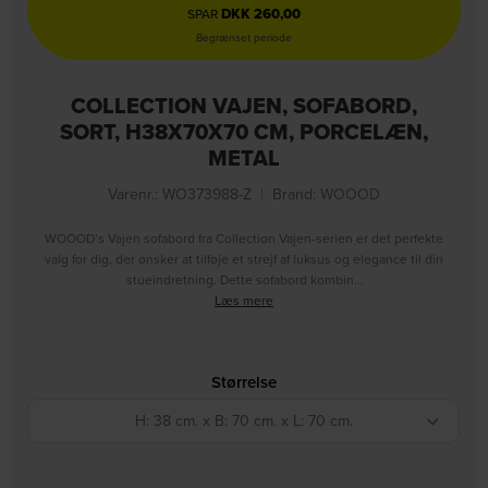
DKK
260,00
SPAR
Begrænset periode
COLLECTION VAJEN, SOFABORD,
SORT, H38X70X70 CM, PORCELÆN,
METAL
Varenr.: WO373988-Z
|
Brand:
WOOOD
WOOOD’s Vajen sofabord fra Collection Vajen-serien er det perfekte
valg for dig, der ønsker at tilføje et strejf af luksus og elegance til din
stueindretning. Dette sofabord kombin…
Læs mere
Størrelse
H: 38 cm. x B: 70 cm. x L: 70 cm.