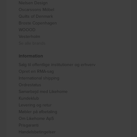
Nielsen Design
Oscarssons Móbel
Quilts of Denmark
Broste Copenhagen
WOOOD
Vesterholm
Se alle brands
Information
Salg til offentlige institutioner og erhverv
Opret en RMA-sag
International shipping
Ordrestatus
Samarbejd med Likehome
Kundeklub
Levering og retur
Møbler på afbetaling
Om Likehome ApS
Prisgaranti
Handelsbetingelser