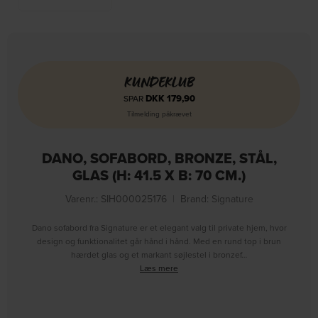
KUNDEKLUB
DKK
179,90
SPAR
Tilmelding påkrævet
DANO, SOFABORD, BRONZE, STÅL,
GLAS (H: 41.5 X B: 70 CM.)
Varenr.: SIH000025176
|
Brand:
Signature
Dano sofabord fra Signature er et elegant valg til private hjem, hvor
design og funktionalitet går hånd i hånd. Med en rund top i brun
hærdet glas og et markant søjlestel i bronzef…
Læs mere