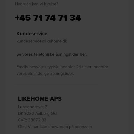
Hvordan kan vi hjælpe?
+45 71 74 71 34
Kundeservice
kundeservice@likehome.dk
Se vores telefoniske åbningstider her.
Emails besvares typisk indenfor 24 timer indenfor
vores almindelige åbningstider.
LIKEHOME APS
Lundeborgvej 2
DK-9220 Aalborg Øst
CVR: 38076183
Obs: Vi har ikke showroom på adressen