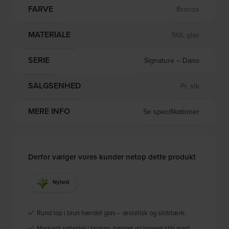
FARVE
Bronze
MATERIALE
Stål, glas
SERIE
Signature – Dano
SALGSENHED
Pr. stk
MERE INFO
Se specifikationer
Derfor vælger vores kunder netop dette produkt
Nyhed
Rund top i brun hærdet glas – æstetisk og slidstærk.
Markant søjlestel i bronze, børstet og legeret stål med