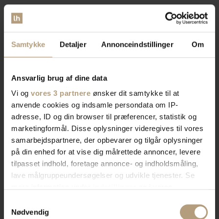
Vores brede sortiment forvandler dit rum med stil og
funktionalitet. Find tidløst design, æstetik, eller
farverigt interiør. Vi har skænke, TV-borde, bordben,
Samtykke
Detaljer
Annonceindstillinger
Om
og mere, der afspejler din stil. Vores produkter
kombinerer skønhed og praktik for et hjem der
imponerer. Skab rummet du drømmer om med os.
Ansvarlig brug af dine data
Vi og
vores 3 partnere
ønsker dit samtykke til at
anvende cookies og indsamle persondata om IP-
Bliv kontaktet af en salgskonsulent
adresse, ID og din browser til præferencer, statistik og
marketingformål. Disse oplysninger videregives til vores
samarbejdspartnere, der opbevarer og tilgår oplysninger
på din enhed for at vise dig målrettede annoncer, levere
tilpasset indhold, foretage annonce- og indholdsmåling,
lave målgruppeundersøgelser og udvikle tjenester. Se
mere information under
indstillinger
og i vores
persondatapolitik. Du kan altid trække dit samtykke
Samtykkevalg
tilbage eller ændre indstillinger fra vores
Nødvendig