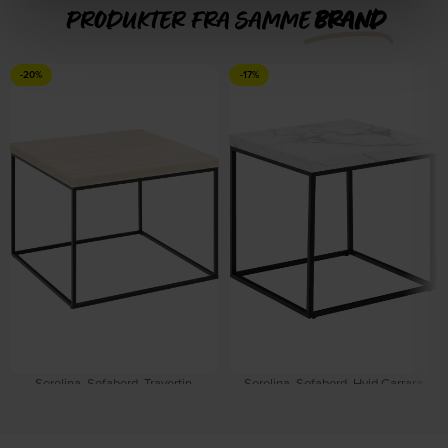
PRODUKTER FRA SAMME
BRAND
-20%
-17%
Serelina, Sofabord, Travertin,
Serelina, Sofabord, Hvid Carrara
Melamin (H: 45 x B: 60 x D: 60) by
marmor, Melamin (H: 45 x B: 40 x D:
Signature
40) by Signature
På lager
På lager