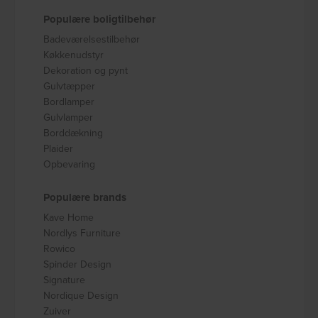
Populære boligtilbehør
Badeværelsestilbehør
Køkkenudstyr
Dekoration og pynt
Gulvtæpper
Bordlamper
Gulvlamper
Borddækning
Plaider
Opbevaring
Populære brands
Kave Home
Nordlys Furniture
Rowico
Spinder Design
Signature
Nordique Design
Zuiver