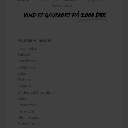
konkurrencen!
VIND ET GAVEKORT PÅ
2.000 DKK
Populære møbler
Havemøbler
Spisestole
Spiseborde
Sofaborde
Sofaer
TV-borde
Skænke
Understel & bordben
Sofaer
Lænestole
Højskabe
Vitrineskabe
Skriveborde