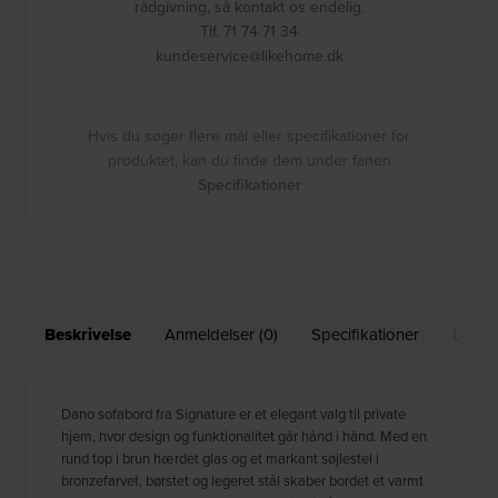
rådgivning, så kontakt os endelig.
Tlf. 71 74 71 34
kundeservice@likehome.dk
Hvis du søger flere mål eller specifikationer for
produktet, kan du finde dem under fanen
Specifikationer
Beskrivelse
Anmeldelser (0)
Specifikationer
Leveri
Dano sofabord fra Signature er et elegant valg til private
hjem, hvor design og funktionalitet går hånd i hånd. Med en
rund top i brun hærdet glas og et markant søjlestel i
bronzefarvet, børstet og legeret stål skaber bordet et varmt