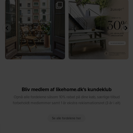
🤍 Rå materialer møder tidløst design⁠
✨ Spar op til 30 % på udvalgte
...
produkter fra
...
7
0
2
0
Bliv medlem af likehome.dk's kundeklub
Opnå alle fordelene såsom 10% rabat på dine køb, særlige tilbud
forbeholdt medlemmer samt 1 år ekstra reklamationsret (3 år i alt)
Se alle fordelene her