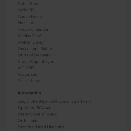
Dutch Bone
byNORD
House Doctor
Ideal Lux
House of Sander
Nicolas Vahé
Nielsen Design
Oscarssons Móbel
Quilts of Denmark
Broste Copenhagen
WOOOD
Vesterholm
Se alle brands
Information
Salg til offentlige institutioner og erhverv
Opret en RMA-sag
International shipping
Ordrestatus
Samarbejd med Likehome