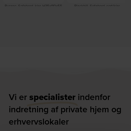
Burano, Sofabord, klar, H35x110x55
Blackhill, Sofabord, sort/klar,
cm, glas by Kave Home
H35x80x80 cm, glas by Kave Home
På lager
På lager
DKK
1.619,00
DKK
1.949,00
DKK
2.219,00
Vi er
specialister
indenfor
indretning af private hjem og
erhvervslokaler​