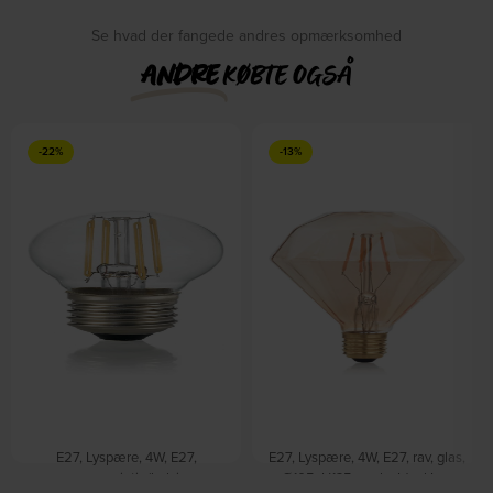
Se hvad der fangede andres opmærksomhed
ANDRE
KØBTE OGSÅ
-22%
-13%
E27, Lyspære, 4W, E27,
E27, Lyspære, 4W, E27, rav, glas,
gennemsigtig/kelvin:
Ø105xH135mm by Ideal Lux