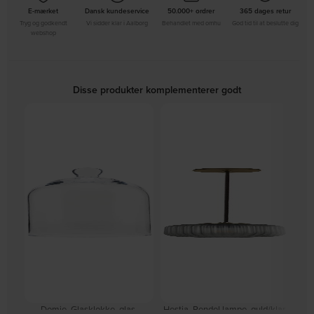
E-mærket
Dansk kundeservice
50.000+ ordrer
365 dages retur
Tryg og godkendt
Vi sidder klar i Aalborg
Behandlet med omhu
God tid til at beslutte dig
webshop
Disse produkter komplementerer godt
Domie, Glasklokke, glas,
Hestia, Pendel lampe, guld/klar,