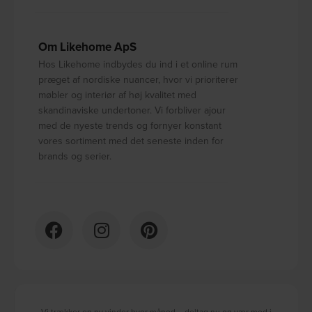
Om Likehome ApS
Hos Likehome indbydes du ind i et online rum
præget af nordiske nuancer, hvor vi prioriterer
møbler og interiør af høj kvalitet med
skandinaviske undertoner. Vi forbliver ajour
med de nyeste trends og fornyer konstant
vores sortiment med det seneste inden for
brands og serier.
Vi trækker en ny vinder hver måned – deltag nu og vær med i