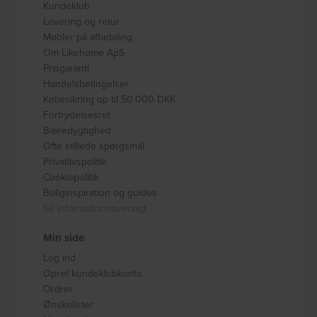
Kundeklub
Levering og retur
Møbler på afbetaling
Om Likehome ApS
Prisgaranti
Handelsbetingelser
Købssikring op til 50.000 DKK
Fortrydelsesret
Bæredygtighed
Ofte stillede spørgsmål
Privatlivspolitik
Cookiepolitik
Boliginspiration og guides
Se informationsoversigt
Min side
Log ind
Opret kundeklubkonto
Ordrer
Ønskelister