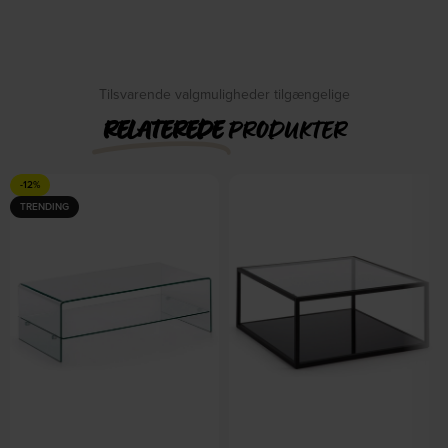
På lager
3000/lumen: 430, glas,
Ø45xH75mm by Ideal Lux
DKK
74,00
DKK
85,00
På lager
DKK
14,00
DKK
18,00
Tilsvarende valgmuligheder tilgængelige
RELATEREDE
PRODUKTER
-12%
TRENDING