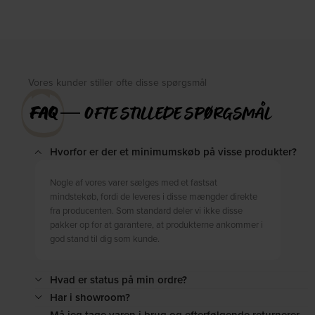
DKK
290,00
DKK
349,00
DKK
405,00
DKK
509,00
Vores kunder stiller ofte disse spørgsmål
FAQ
― OFTE STILLEDE SPØRGSMÅL
Hvorfor er der et minimumskøb på visse produkter?
Nogle af vores varer sælges med et fastsat
mindstekøb, fordi de leveres i disse mængder direkte
fra producenten. Som standard deler vi ikke disse
pakker op for at garantere, at produkterne ankommer i
god stand til dig som kunde.
Hvad er status på min ordre?
Har i showroom?
Må jeg tage varen i brug og efterfølgende returnerer