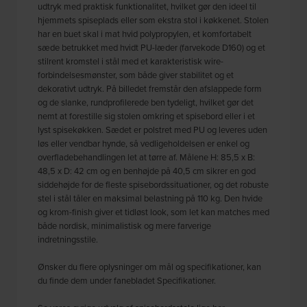
udtryk med praktisk funktionalitet, hvilket gør den ideel til
hjemmets spiseplads eller som ekstra stol i køkkenet. Stolen
har en buet skal i mat hvid polypropylen, et komfortabelt
sæde betrukket med hvidt PU-læder (farvekode D160) og et
stilrent kromstel i stål med et karakteristisk wire-
forbindelsesmønster, som både giver stabilitet og et
dekorativt udtryk. På billedet fremstår den afslappede form
og de slanke, rundprofilerede ben tydeligt, hvilket gør det
nemt at forestille sig stolen omkring et spisebord eller i et
lyst spisekøkken. Sædet er polstret med PU og leveres uden
løs eller vendbar hynde, så vedligeholdelsen er enkel og
overfladebehandlingen let at tørre af. Målene H: 85,5 x B:
48,5 x D: 42 cm og en benhøjde på 40,5 cm sikrer en god
siddehøjde for de fleste spisebordssituationer, og det robuste
stel i stål tåler en maksimal belastning på 110 kg. Den hvide
og krom-finish giver et tidløst look, som let kan matches med
både nordisk, minimalistisk og mere farverige
indretningsstile.
Ønsker du flere oplysninger om mål og specifikationer, kan
du finde dem under fanebladet Specifikationer.