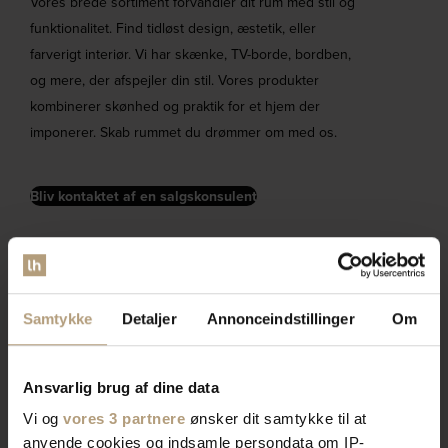
Vores brede sortiment forvandler dit rum med stil og
funktionalitet. Find tidløst design, æstetik, eller
farverigt interiør. Vi har skænke, TV-borde, bordben,
og mere, der afspejler din stil. Vores produkter
kombinerer skønhed og praktik for et hjem der
imponerer. Skab rummet du drømmer om med os.
Bliv kontaktet af en salgskonsulent
Samtykke
Detaljer
Annonceindstillinger
Om
Ansvarlig brug af dine data
Vi og
vores 3 partnere
ønsker dit samtykke til at
anvende cookies og indsamle persondata om IP-