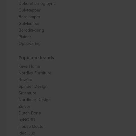
Dekoration og pynt
Gulvtæpper
Bordlamper
Gulvlamper
Borddækning
Plaider
Opbevaring
Populære brands
Kave Home
Nordlys Furniture
Rowico
Spinder Design
Signature
Nordique Design
Zuiver
Dutch Bone
byNORD
House Doctor
Ideal Lux