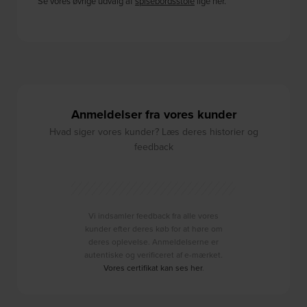
Se vores øvrige udvalg af
spisebordsstole
lige her.
Anmeldelser fra vores kunder
Hvad siger vores kunder? Læs deres historier og
feedback
Vi indsamler feedback fra alle vores
kunder efter deres køb for at høre om
deres oplevelse. Anmeldelserne er
autentiske og verificeret af e-mærket.
Vores certifikat kan ses her
.