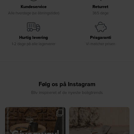
Kundeservice
Returret
Alle hverdage (se åbningstider)
365 dage
Hurtig levering
Prisgaranti
1-2 dage på alle lagervarer
Vi matcher prisen
Følg os på Instagram
Bliv inspireret af de nyeste boligtrends
☀️ Sommerens favorit til terrassen ☀️⁠
☀️ Sommerens naturlige
...
samlingspunkt⁠
...
8
0
8
0