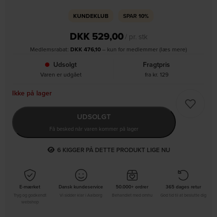
KUNDEKLUB
SPAR
10%
DKK
529,00
/ pr. stk
Medlemsrabat:
DKK
476,10
– kun for medlemmer (læs mere)
Udsolgt
Fragtpris
Varen er udgået
fra kr. 129
Ikke på lager
UDSOLGT
Få besked når varen kommer på lager
6
KIGGER PÅ DETTE PRODUKT LIGE NU
E-mærket
Dansk kundeservice
50.000+ ordrer
365 dages retur
Tryg og godkendt
Vi sidder klar i Aalborg
Behandlet med omhu
God tid til at beslutte dig
webshop