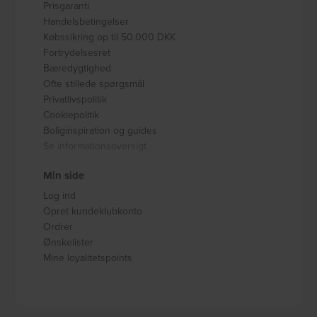
Prisgaranti
Handelsbetingelser
Købssikring op til 50.000 DKK
Fortrydelsesret
Bæredygtighed
Ofte stillede spørgsmål
Privatlivspolitik
Cookiepolitik
Boliginspiration og guides
Se informationsoversigt
Min side
Log ind
Opret kundeklubkonto
Ordrer
Ønskelister
Mine loyalitetspoints