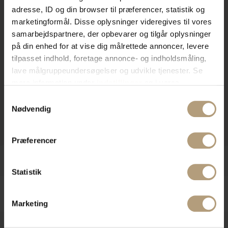
adresse, ID og din browser til præferencer, statistik og
marketingformål. Disse oplysninger videregives til vores
samarbejdspartnere, der opbevarer og tilgår oplysninger
på din enhed for at vise dig målrettede annoncer, levere
tilpasset indhold, foretage annonce- og indholdsmåling,
lave målgruppeundersøgelser og udvikle tjenester. Se
mere information under
indstillinger
og i vores
persondatapolitik. Du kan altid trække dit samtykke
Samtykkevalg
tilbage eller ændre indstillinger fra vores
Nødvendig
"Cookiedeklaration", eller ved at trykke på "Privacy
trigger" ikonet.
Præferencer
Hvis du tillader det, vil vi også gerne:
Indsamle præcise oplysninger om din placering,
Statistik
der kan være nøjagtig inden for få meter
Identificere din enhed baseret på en scanning af
dens unikke karakteristika (fingerprinting)
Marketing
Dine valg anvendes på hele websitet.