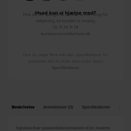
Hvad kan vi hjælpe med?
Hvis du har spørgsmål til varerne eller brug for
rådgivning, så kontakt os endelig.
Tlf. 71 74 71 34
kundeservice@likehome.dk
Hvis du søger flere mål eller specifikationer for
produktet, kan du finde dem under fanen
Specifikationer
Beskrivelse
Anmeldelser (0)
Specifikationer
Leveri
Signature Elvar spisebordsstol kombinerer et let, moderne