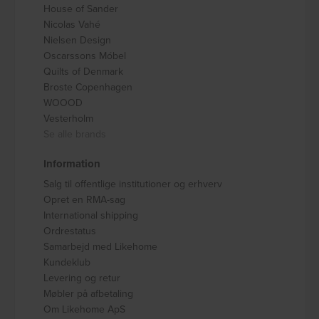
House of Sander
Nicolas Vahé
Nielsen Design
Oscarssons Móbel
Quilts of Denmark
Broste Copenhagen
WOOOD
Vesterholm
Se alle brands
Information
Salg til offentlige institutioner og erhverv
Opret en RMA-sag
International shipping
Ordrestatus
Samarbejd med Likehome
Kundeklub
Levering og retur
Møbler på afbetaling
Om Likehome ApS