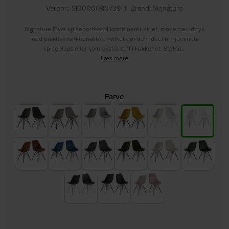
Varenr.: SI0000080739
|
Brand:
Signature
Signature Elvar spisebordsstol kombinerer et let, moderne udtryk
med praktisk funktionalitet, hvilket gør den ideel til hjemmets
spiseplads eller som ekstra stol i køkkenet. Stolen…
Læs mere
Farve