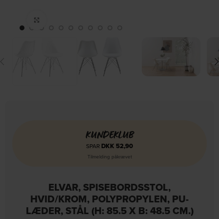
Click to enlarge
KUNDEKLUB
DKK
52,90
SPAR
Tilmelding påkrævet
ELVAR, SPISEBORDSSTOL,
HVID/KROM, POLYPROPYLEN, PU-
LÆDER, STÅL (H: 85.5 X B: 48.5 CM.)