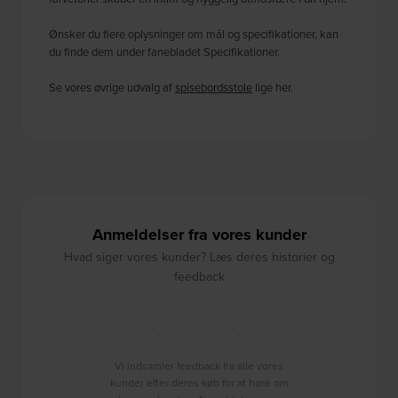
Ønsker du flere oplysninger om mål og specifikationer, kan
du finde dem under fanebladet Specifikationer.
Se vores øvrige udvalg af
spisebordsstole
lige her.
Anmeldelser fra vores kunder
Hvad siger vores kunder? Læs deres historier og
feedback
Vi indsamler feedback fra alle vores
kunder efter deres køb for at høre om