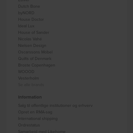
Dutch Bone
byNORD
House Doctor
Ideal Lux
House of Sander
Nicolas Vahé
Nielsen Design
Oscarssons Móbel
Quilts of Denmark
Broste Copenhagen
WOOOD
Vesterholm
Se alle brands
Information
Salg til offentlige institutioner og erhverv
Opret en RMA-sag
International shipping
Ordrestatus
Samarbejd med Likehome