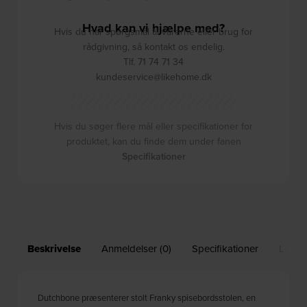
Hvad kan vi hjælpe med?
Hvis du har spørgsmål til varerne eller brug for
rådgivning, så kontakt os endelig.
Tlf. 71 74 71 34
kundeservice@likehome.dk
Hvis du søger flere mål eller specifikationer for
produktet, kan du finde dem under fanen
Specifikationer
Beskrivelse
Anmeldelser (0)
Specifikationer
Leveri
Dutchbone præsenterer stolt Franky spisebordsstolen, en