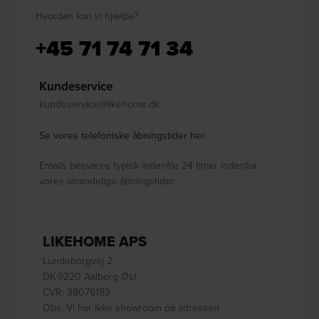
Hvordan kan vi hjælpe?
+45 71 74 71 34
Kundeservice
kundeservice@likehome.dk
Se vores telefoniske åbningstider her.
Emails besvares typisk indenfor 24 timer indenfor
vores almindelige åbningstider.
LIKEHOME APS
Lundeborgvej 2
DK-9220 Aalborg Øst
CVR: 38076183
Obs: Vi har ikke showroom på adressen