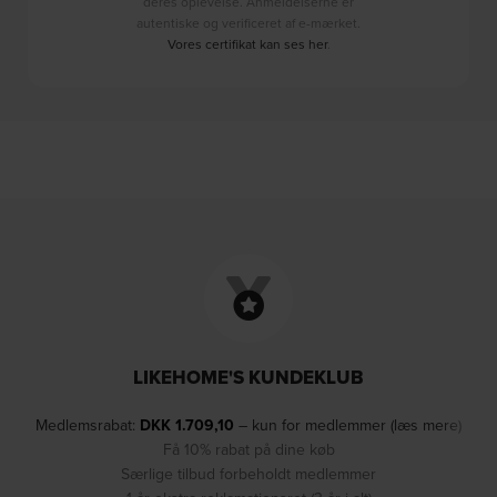
deres oplevelse. Anmeldelserne er
autentiske og verificeret af e-mærket.
Vores certifikat kan ses her
.
LIKEHOME'S KUNDEKLUB
Medlemsrabat:
DKK
1.709,10
– kun for medlemmer (læs mere)
Få 10% rabat på dine køb
Særlige tilbud forbeholdt medlemmer