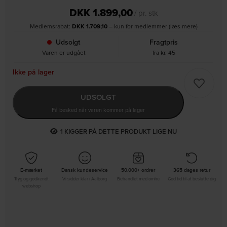
DKK
1.899,00
/ pr. stk
Medlemsrabat:
DKK
1.709,10
– kun for medlemmer (læs mere)
Udsolgt
Fragtpris
Varen er udgået
fra kr. 45
Ikke på lager
UDSOLGT
Få besked når varen kommer på lager
2
KIGGER PÅ DETTE PRODUKT LIGE NU
E-mærket
Dansk kundeservice
50.000+ ordrer
365 dages retur
Tryg og godkendt
Vi sidder klar i Aalborg
Behandlet med omhu
God tid til at beslutte dig
webshop