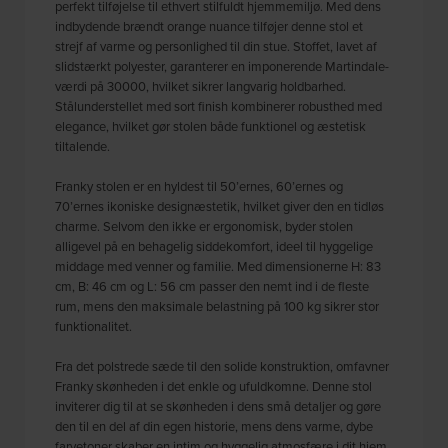
perfekt tilføjelse til ethvert stilfuldt hjemmemiljø. Med dens
indbydende brændt orange nuance tilføjer denne stol et
strejf af varme og personlighed til din stue. Stoffet, lavet af
slidstærkt polyester, garanterer en imponerende Martindale-
værdi på 30000, hvilket sikrer langvarig holdbarhed.
Stålunderstellet med sort finish kombinerer robusthed med
elegance, hvilket gør stolen både funktionel og æstetisk
tiltalende.
Franky stolen er en hyldest til 50’ernes, 60’ernes og
70’ernes ikoniske designæstetik, hvilket giver den en tidløs
charme. Selvom den ikke er ergonomisk, byder stolen
alligevel på en behagelig siddekomfort, ideel til hyggelige
middage med venner og familie. Med dimensionerne H: 83
cm, B: 46 cm og L: 56 cm passer den nemt ind i de fleste
rum, mens den maksimale belastning på 100 kg sikrer stor
funktionalitet.
Fra det polstrede sæde til den solide konstruktion, omfavner
Franky skønheden i det enkle og ufuldkomne. Denne stol
inviterer dig til at se skønheden i dens små detaljer og gøre
den til en del af din egen historie, mens dens varme, dybe
farvetoner skaber en intim og hyggelig atmosfære i dit hjem.