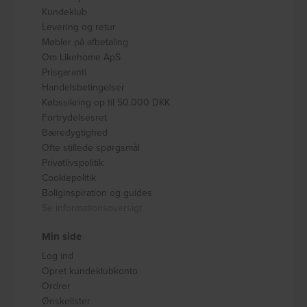
Kundeklub
Levering og retur
Møbler på afbetaling
Om Likehome ApS
Prisgaranti
Handelsbetingelser
Købssikring op til 50.000 DKK
Fortrydelsesret
Bæredygtighed
Ofte stillede spørgsmål
Privatlivspolitik
Cookiepolitik
Boliginspiration og guides
Se informationsoversigt
Min side
Log ind
Opret kundeklubkonto
Ordrer
Ønskelister