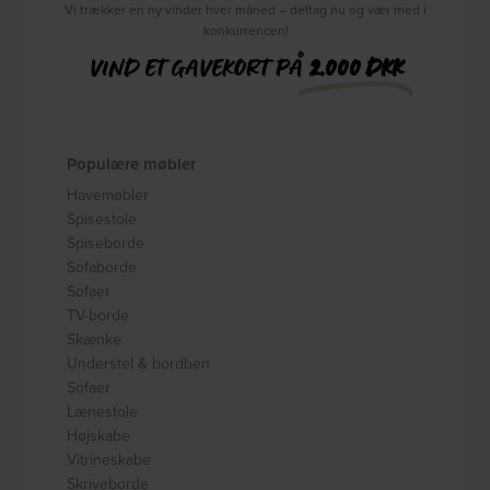
Vi trækker en ny vinder hver måned – deltag nu og vær med i
konkurrencen!
VIND ET GAVEKORT PÅ
2.000 DKK
Populære møbler
Havemøbler
Spisestole
Spiseborde
Sofaborde
Sofaer
TV-borde
Skænke
Understel & bordben
Sofaer
Lænestole
Højskabe
Vitrineskabe
Skriveborde