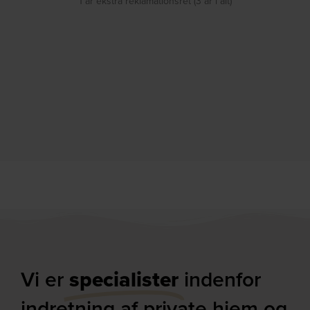
1 år ekstra reklamationsret (3 år i alt)
Vi er
specialister
indenfor
indretning af private hjem og