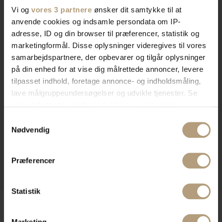
Vi og
vores 3 partnere
ønsker dit samtykke til at
anvende cookies og indsamle persondata om IP-
adresse, ID og din browser til præferencer, statistik og
marketingformål. Disse oplysninger videregives til vores
samarbejdspartnere, der opbevarer og tilgår oplysninger
på din enhed for at vise dig målrettede annoncer, levere
tilpasset indhold, foretage annonce- og indholdsmåling,
lave målgruppeundersøgelser og udvikle tjenester. Se
mere information under
indstillinger
og i vores
persondatapolitik. Du kan altid trække dit samtykke
Samtykkevalg
tilbage eller ændre indstillinger fra vores
Nødvendig
"Cookiedeklaration", eller ved at trykke på "Privacy
trigger" ikonet.
Præferencer
Hvis du tillader det, vil vi også gerne:
Indsamle præcise oplysninger om din placering,
Statistik
der kan være nøjagtig inden for få meter
Identificere din enhed baseret på en scanning af
dens unikke karakteristika (fingerprinting)
Marketing