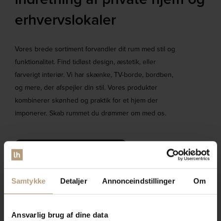
erhvervslokaler​
Vores brede sortiment forvandler dit rum med stil og
funktionalitet. Find tidløst design, æstetik, eller
farverigt interiør. Vi har skænke, TV-borde, bordben,
og mere, der afspejler din stil. Vores produkter
kombinerer skønhed og praktik for et hjem der
imponerer. Skab rummet du drømmer om med os.
Bliv kontaktet af en salgskonsulent
Samtykke
Detaljer
Annonceindstillinger
Om
Ansvarlig brug af dine data