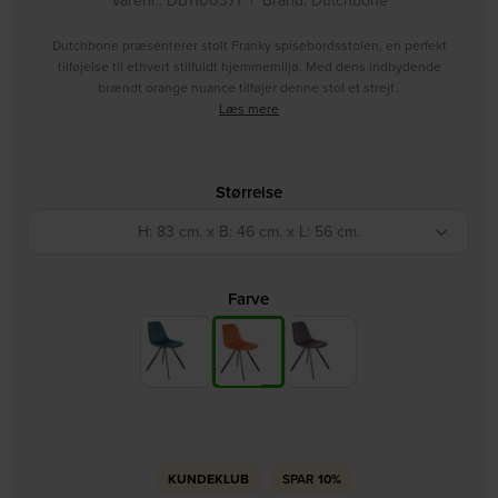
Varenr.: DB1100371
|
Brand:
Dutchbone
Dutchbone præsenterer stolt Franky spisebordsstolen, en perfekt
tilføjelse til ethvert stilfuldt hjemmemiljø. Med dens indbydende
brændt orange nuance tilføjer denne stol et strejf…
Læs mere
Størrelse
H: 83 cm. x B: 46 cm. x L: 56 cm.
Farve
KUNDEKLUB
SPAR
10%