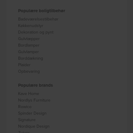
Populære boligtilbehør
Badeværelsestilbehør
Køkkenudstyr
Dekoration og pynt
Gulvtæpper
Bordlamper
Gulvlamper
Borddækning
Plaider
Opbevaring
Populære brands
Kave Home
Nordlys Furniture
Rowico
Spinder Design
Signature
Nordique Design
Zuiver