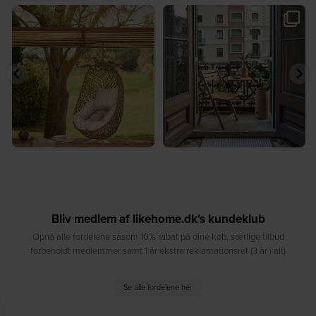
🤍 Rå materialer møder tidløst design⁠
✨ Spar op til 30 % på udvalgte
...
produkter fra
...
7
0
2
0
Bliv medlem af likehome.dk's kundeklub
Opnå alle fordelene såsom 10% rabat på dine køb, særlige tilbud
forbeholdt medlemmer samt 1 år ekstra reklamationsret (3 år i alt)
Se alle fordelene her