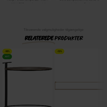
x 60W, E27, messing, metal,
cm by House Doctor
På lager
Ø120xHmin310/max2400mm
by Ideal Lux
DKK
73,00
DKK
95,00
På lager
DKK
465,00
DKK
649,00
Tilsvarende valgmuligheder tilgængelige
RELATEREDE
PRODUKTER
-18%
-13%
NYT