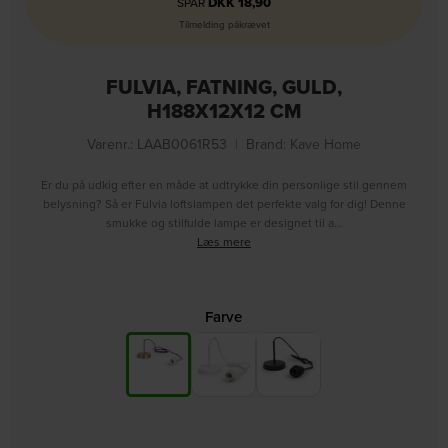
DKK
18,90
SPAR
Tilmelding påkrævet
FULVIA, FATNING, GULD,
H188X12X12 CM
Varenr.: LAAB0061R53
|
Brand:
Kave Home
Er du på udkig efter en måde at udtrykke din personlige stil gennem
belysning? Så er Fulvia loftslampen det perfekte valg for dig! Denne
smukke og stilfulde lampe er designet til a…
Læs mere
Farve