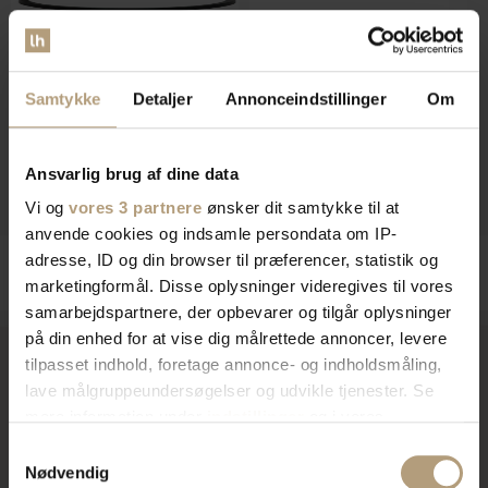
Collection, Sidebord, Guld, Metal (L:
Meert, Væghylde, gylden, H16x100x8
Samtykke
Detaljer
Annonceindstillinger
Om
26 x Ø: 25 x H: 64 x B: 26 cm.) by
cm, metal by WOOOD
På lager
WOOOD
På lager
DKK
295,00
DKK
339,00
Ansvarlig brug af dine data
DKK
575,00
DKK
699,00
Vi og
vores 3 partnere
ønsker dit samtykke til at
anvende cookies og indsamle persondata om IP-
adresse, ID og din browser til præferencer, statistik og
marketingformål. Disse oplysninger videregives til vores
samarbejdspartnere, der opbevarer og tilgår oplysninger
på din enhed for at vise dig målrettede annoncer, levere
tilpasset indhold, foretage annonce- og indholdsmåling,
lave målgruppeundersøgelser og udvikle tjenester. Se
Vi er
specialister
indenfor
mere information under
indstillinger
og i vores
persondatapolitik. Du kan altid trække dit samtykke
Samtykkevalg
indretning af private hjem og
tilbage eller ændre indstillinger fra vores
Nødvendig