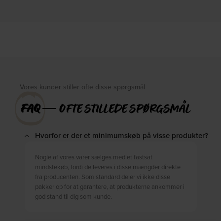
cm by Kave Home
H65x50x18 cm by Kave Home
På lager
På lager
DKK
1.659,00
DKK
675,00
DKK
799,00
Vores kunder stiller ofte disse spørgsmål
FAQ
― OFTE STILLEDE SPØRGSMÅL
Hvorfor er der et minimumskøb på visse produkter?
Nogle af vores varer sælges med et fastsat
mindstekøb, fordi de leveres i disse mængder direkte
fra producenten. Som standard deler vi ikke disse
pakker op for at garantere, at produkterne ankommer i
god stand til dig som kunde.