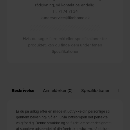
rådgivning, så kontakt os endelig.
Tlf. 71 74 71 34
kundeservice@likehome.dk
Hvis du søger flere mål eller specifikationer for
produktet, kan du finde dem under fanen
Specifikationer
Beskrivelse
Anmeldelser (0)
Specifikationer
Leveri
Er du på udkig efter en måde at udtrykke din personlige stil
gennem belysning? Så er Fulvia loftslampen det perfekte
valg for dig! Denne smukke og stilfulde lampe er designet til
at supplere udseendet af din foretrukne skærm, så du kan