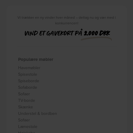
Vi trækker en ny vinder hver måned – deltag nu og vær med i
konkurrencen!
VIND ET GAVEKORT PÅ
2.000 DKK
Populære møbler
Havemøbler
Spisestole
Spiseborde
Sofaborde
Sofaer
TV-borde
Skænke
Understel & bordben
Sofaer
Lænestole
Højskabe