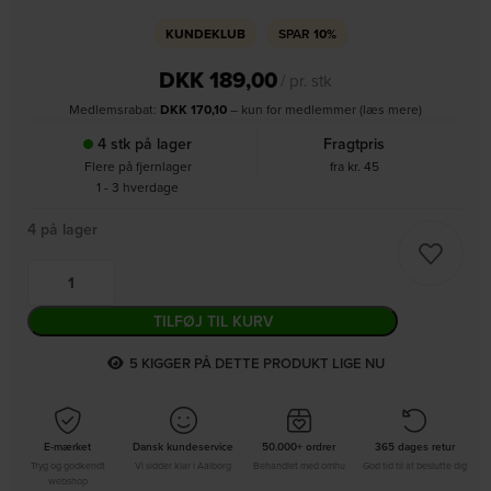
KUNDEKLUB
SPAR
10%
DKK
189,00
/ pr. stk
Medlemsrabat:
DKK
170,10
– kun for medlemmer (læs mere)
4 stk på lager
Fragtpris
Flere på fjernlager
fra kr. 45
1 - 3 hverdage
4 på lager
TILFØJ TIL KURV
6
KIGGER PÅ DETTE PRODUKT LIGE NU
E-mærket
Dansk kundeservice
50.000+ ordrer
365 dages retur
Tryg og godkendt
Vi sidder klar i Aalborg
Behandlet med omhu
God tid til at beslutte dig
webshop