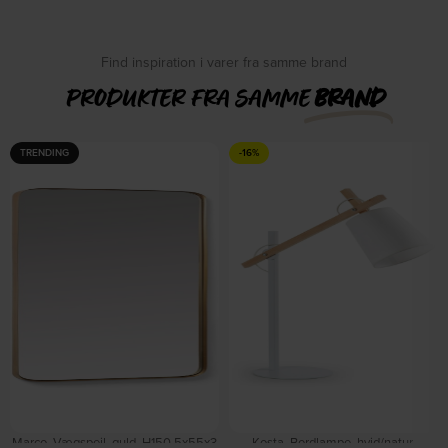
DKK
120,00
DKK
120,00
DKK
139,00
DKK
139,00
Find inspiration i varer fra samme brand
PRODUKTER FRA SAMME
BRAND
TRENDING
-16%
Marco, Vægspejl, guld, H150,5x55x3
Kosta, Bordlampe, hvid/natur,