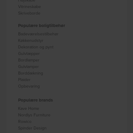
Vitrineskabe
Skriveborde
Populære boligtilbehør
Badeværelsestilbehør
Køkkenudstyr
Dekoration og pynt
Gulvtæpper
Bordlamper
Gulvlamper
Borddækning
Plaider
Opbevaring
Populære brands
Kave Home
Nordlys Furniture
Rowico
Spinder Design