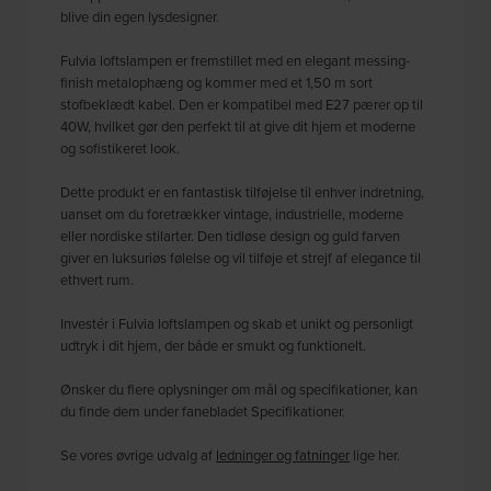
blive din egen lysdesigner.
Fulvia loftslampen er fremstillet med en elegant messing-
finish metalophæng og kommer med et 1,50 m sort
stofbeklædt kabel. Den er kompatibel med E27 pærer op til
40W, hvilket gør den perfekt til at give dit hjem et moderne
og sofistikeret look.
Dette produkt er en fantastisk tilføjelse til enhver indretning,
uanset om du foretrækker vintage, industrielle, moderne
eller nordiske stilarter. Den tidløse design og guld farven
giver en luksuriøs følelse og vil tilføje et strejf af elegance til
ethvert rum.
Investér i Fulvia loftslampen og skab et unikt og personligt
udtryk i dit hjem, der både er smukt og funktionelt.
Ønsker du flere oplysninger om mål og specifikationer, kan
du finde dem under fanebladet Specifikationer.
Se vores øvrige udvalg af
ledninger og fatninger
lige her.