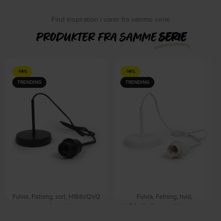
Find inspiration i varer fra samme serie
PRODUKTER FRA SAMME
SERIE
-14%
-14%
TRENDING
TRENDING
Fulvia, Fatning, sort, H188x12x12
Fulvia, Fatning, hvid,
cm by Kave Home
H188x12x12 cm by Kave Home
På lager
På lager