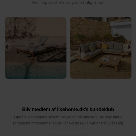
Bliv inspireret af de nyeste boligtrends
☀️ Sommerens favorit til terrassen ☀️⁠
☀️ Sommerens naturlige
...
samlingspunkt⁠
...
8
0
8
0
Bliv medlem af likehome.dk's kundeklub
Opnå alle fordelene såsom 10% rabat på dine køb, særlige tilbud
forbeholdt medlemmer samt 1 år ekstra reklamationsret (3 år i alt)