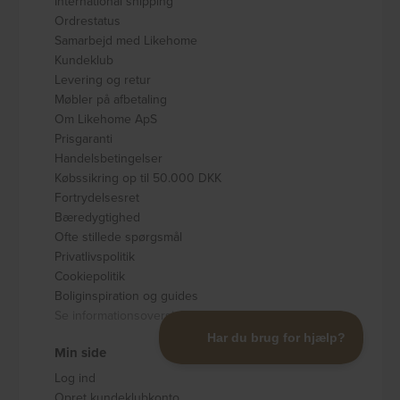
International shipping
Ordrestatus
Samarbejd med Likehome
Kundeklub
Levering og retur
Møbler på afbetaling
Om Likehome ApS
Prisgaranti
Handelsbetingelser
Købssikring op til 50.000 DKK
Fortrydelsesret
Bæredygtighed
Ofte stillede spørgsmål
Privatlivspolitik
Cookiepolitik
Boliginspiration og guides
Se informationsoversigt
Min side
Log ind
Opret kundeklubkonto