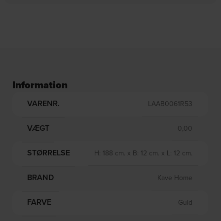
DKK
480,00
DKK
335,00
DKK
579,00
DKK
399,00
Information
VARENR.
LAAB0061R53
VÆGT
0,00
STØRRELSE
H: 188 cm. x B: 12 cm. x L: 12 cm.
BRAND
Kave Home
FARVE
Guld