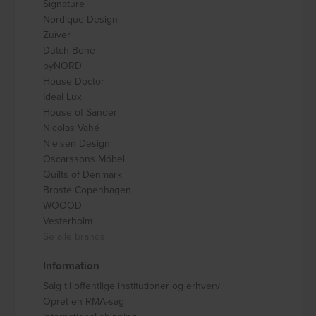
Signature
Nordique Design
Zuiver
Dutch Bone
byNORD
House Doctor
Ideal Lux
House of Sander
Nicolas Vahé
Nielsen Design
Oscarssons Móbel
Quilts of Denmark
Broste Copenhagen
WOOOD
Vesterholm
Se alle brands
Information
Salg til offentlige institutioner og erhverv
Opret en RMA-sag