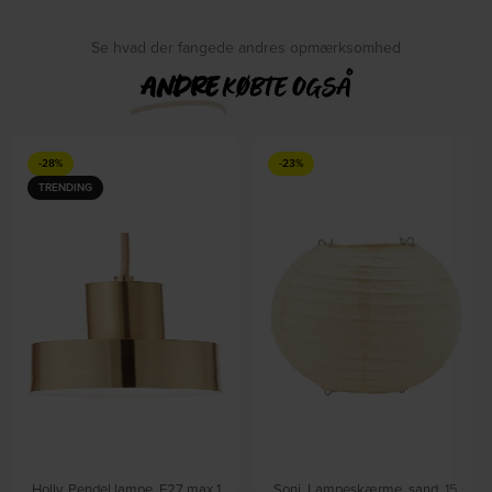
Se hvad der fangede andres opmærksomhed
ANDRE
KØBTE OGSÅ
-28%
-23%
TRENDING
Holly, Pendel lampe, E27 max 1
Soni, Lampeskærme, sand, 15