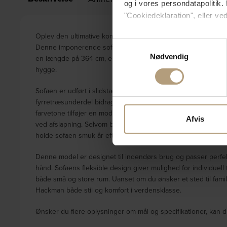
og i vores persondatapolitik. 
"Cookiedeklaration", eller ved
Oplev den ultimative komfort og stil med Dutchbone Hackman 
Hvis du tillader det, vil vi og
Samtykkevalg
Denne imponerende sofa kombinerer elegance med funktionalite
Indsamle præcise oply
Nødvendig
en længde på 364 cm, en højde på 84 cm og en dybde på 102 c
Identificere din enhed
hygge.
Dine valg anvendes på hele w
Sofaen er udført i slidstærkt polyester og polstret med poly
Vi bruger cookies til at tilpas
fyrretræsunderdel bidrager til sofaens holdbarhed og maksim
farvetone tilføjer en moderne og varm atmosfære til rummet
vores trafik. Vi deler også 
Afvis
ved afslapning. Selvom betrækket ikke er aftageligt, gør den 
annonceringspartnere og anal
holde sofaen smuk år efter år.
dem, eller som de har indsaml
Denne model er designet til indendørs brug og passer perfekt 
hånd. Sofaens fleksible design giver mulighed for individuell 
både små og store rum. Uanset om du ønsker et sted til fami
Hackman både stil og komfort i verdensklasse.
Ønsker du flere oplysninger om mål og specifikationer, kan d