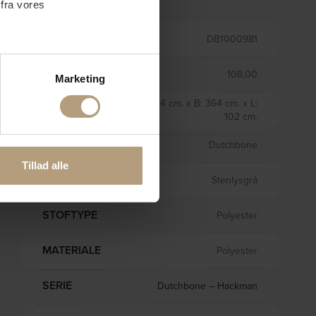
 fra vores
VARENR.
DB1000981
VÆGT
108,00
ter
Marketing
ting)
H: 84 cm. x B: 364 cm. x L:
STØRRELSE
102 cm.
 medier og til at analysere
BRAND
Dutchbone
nden for sociale medier,
Tillad alle
e oplysninger, du har givet
FARVE
Stenlysgrå
STOFTYPE
Polyester
MATERIALE
Polyester
SERIE
Dutchbone – Hackman