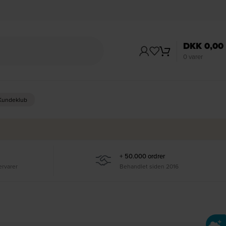
DKK
0,00
0
varer
 Kundeklub
+ 50.000 ordrer
ervarer
Behandlet siden 2016
Ti