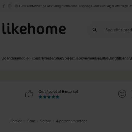
Gavekort
Møbler på afbetaling
International shipping
Kundeklub
Salg til offentlige i
Udendørsmøbler
Tilbud
Nyheder
Stue
Spisestue
Soveværelse
Entré
Boligtilbehør
B
Certificeret af E-mærket
Forside
Stue
Sofaer
4-personers sofaer
/
/
/