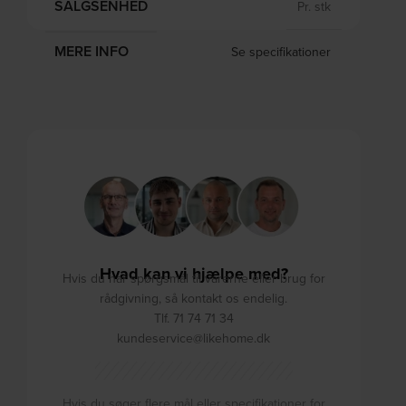
SALGSENHED
Pr. stk
MERE INFO
Se specifikationer
Hvad kan vi hjælpe med?
Hvis du har spørgsmål til varerne eller brug for
rådgivning, så kontakt os endelig.
Tlf. 71 74 71 34
kundeservice@likehome.dk
Hvis du søger flere mål eller specifikationer for