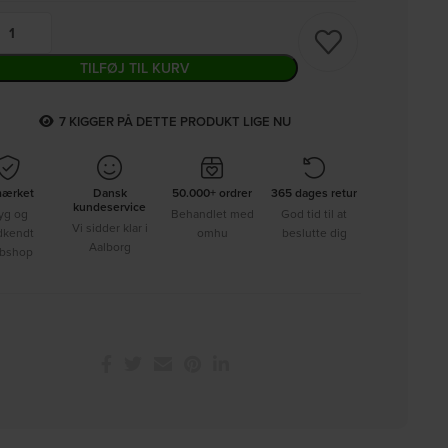
TILFØJ TIL KURV
7
KIGGER PÅ DETTE PRODUKT LIGE NU
mærket
Dansk
50.000+ ordrer
365 dages retur
kundeservice
yg og
Behandlet med
God tid til at
Vi sidder klar i
dkendt
omhu
beslutte dig
Aalborg
bshop