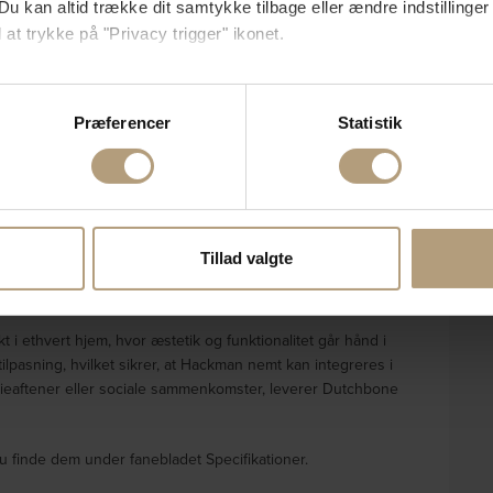
Du kan altid trække dit samtykke tilbage eller ændre indstillinger
 at trykke på "Privacy trigger" ikonet.
4-personers sofaen i en sofistikeret stenlysgrå nuance.
så gerne:
t, hvilket gør den til et perfekt valg til enhver stue. Med
sninger om din placering, der kan være nøjagtig inden for få me
Præferencer
Statistik
m, tilbyder denne sofa rigelig plads til afslapning og
 baseret på en scanning af dens unikke karakteristika (fingerprin
ebsitet.
urethan, som sikrer en behagelig siddeoplevelse. Den robuste
se vores indhold og annoncer, til at vise dig funktioner til sociale
ale belastning på 200 kg. Den blide, neutrale stenlysgrå
, og med dens behagelige armlæn får man yderligere komfort
oplysninger om din brug af vores hjemmeside med vores partnere i
Tillad valgte
høje kvalitet af materialerne det nemt at vedligeholde og
ysepartnere. Vores partnere kan kombinere disse data med andr
et fra din brug af deres tjenester.
i ethvert hjem, hvor æstetik og funktionalitet går hånd i
tilpasning, hvilket sikrer, at Hackman nemt kan integreres i
lieaftener eller sociale sammenkomster, leverer Dutchbone
u finde dem under fanebladet Specifikationer.