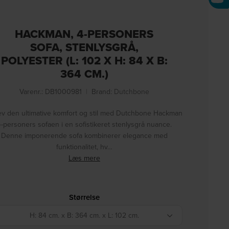
HACKMAN, 4-PERSONERS
SOFA, STENLYSGRÅ,
POLYESTER (L: 102 X H: 84 X B:
364 CM.)
Varenr.: DB1000981
|
Brand:
Dutchbone
v den ultimative komfort og stil med Dutchbone Hackman
4-personers sofaen i en sofistikeret stenlysgrå nuance.
Denne imponerende sofa kombinerer elegance med
funktionalitet, hv…
Læs mere
Størrelse
H: 84 cm. x B: 364 cm. x L: 102 cm.