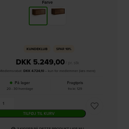
Farve
KUNDEKLUB
SPAR
10%
DKK
5.249,00
/ pr. stk
Medlemsrabat:
DKK
4.724,10
– kun for medlemmer (læs mere)
På lager
Fragtpris
20 - 30 hverdage
fra kr. 129
TILFØJ TIL KURV
3
KIGGER PÅ DETTE PRODUKT LIGE NU