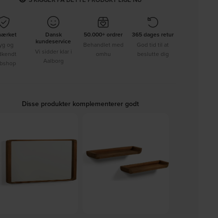
mærket
Dansk
50.000+ ordrer
365 dages retur
kundeservice
yg og
Behandlet med
God tid til at
Vi sidder klar i
dkendt
omhu
beslutte dig
Aalborg
bshop
Disse produkter komplementerer godt