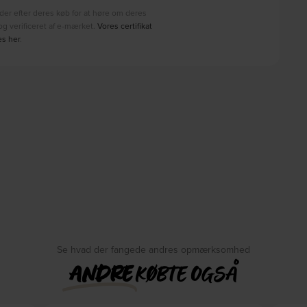
der efter deres køb for at høre om deres
g verificeret af e-mærket.
Vores certifikat
es her
.
Se hvad der fangede andres opmærksomhed
ANDRE
KØBTE OGSÅ