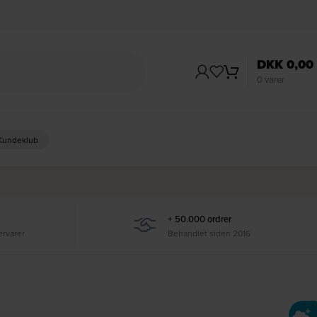
DKK
0,00
0
varer
 Kundeklub
+ 50.000 ordrer
ervarer
Behandlet siden 2016
Ti