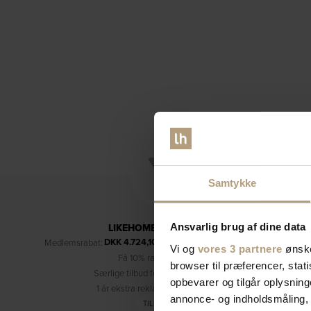
Samtykke
LIKEHOME'S KUNDEKLUB
Ansvarlig brug af dine data
DKK
4.724,10
Medlemsrabat:
– kun for medlemmer (læs mere)
Vi og
vores 3 partnere
ønske
Få 10% rabat på dine køb
browser til præferencer, stat
Særlige tilbud forbeholdt medlemmer
opbevarer og tilgår oplysning
1 år ekstra reklamationsret (3 år i alt)
annonce- og indholdsmåling,
TILMELD DIG