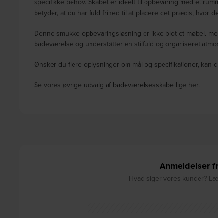
specifikke behov. Skabet er ideelt til opbevaring med et rumm
betyder, at du har fuld frihed til at placere det præcis, hvor d
Denne smukke opbevaringsløsning er ikke blot et møbel, men et
badeværelse og understøtter en stilfuld og organiseret atmo
Ønsker du flere oplysninger om mål og specifikationer, kan d
Se vores øvrige udvalg af
badeværelsesskabe
lige her.
Anmeldelser fr
Hvad siger vores kunder? Læs