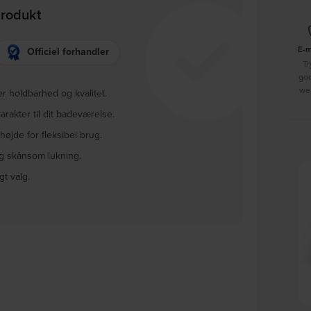
produkt
E-
Officiel forhandler
Tr
go
we
er holdbarhed og kvalitet.
 karakter til dit badeværelse.
øjde for fleksibel brug.
og skånsom lukning.
gt valg.