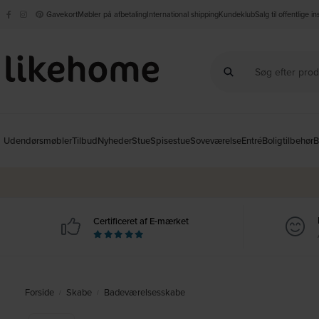
Gavekort
Møbler på afbetaling
International shipping
Kundeklub
Salg til offentlige i
Udendørsmøbler
Tilbud
Nyheder
Stue
Spisestue
Soveværelse
Entré
Boligtilbehør
B
Certificeret af E-mærket
Forside
Skabe
Badeværelsesskabe
/
/