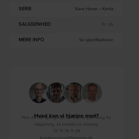
SERIE
Kave Home – Kenta
SALGSENHED
Pr. stk
MERE INFO
Se specifikationer
Hvad kan vi hjælpe med?
Hvis du har spørgsmål til varerne eller brug for
rådgivning, så kontakt os endelig.
Tlf. 71 74 71 34
kundeservice@likehome.dk