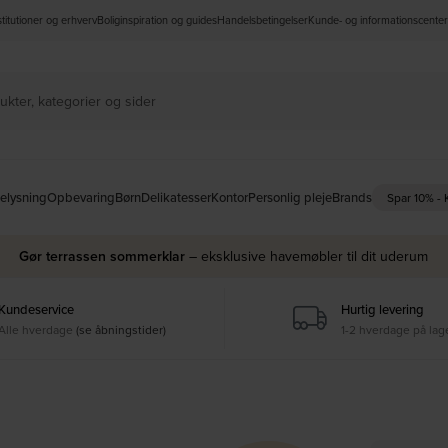
nstitutioner og erhverv
Boliginspiration og guides
Handelsbetingelser
Kunde- og informationscenter
elysning
Opbevaring
Børn
Delikatesser
Kontor
Personlig pleje
Brands
Spar 10% -
Gør terrassen sommerklar
– eksklusive havemøbler til dit uderum
Kundeservice
Hurtig levering
Alle hverdage
(se åbningstider)
1-2 hverdage på lag