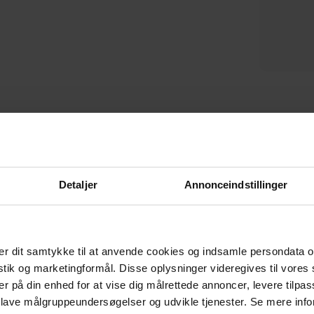
Plubia, Vægspejl, brun,
Porter, Vægspejl, brun,
Sh
H70x50x14 cm, teaktræ by
H10x80x80 cm, teakgrene, glas
H
På lager
På lager
Kave Home
by Kave Home
DKK
2.309,00
DKK
2.129,00
Detaljer
Annonceindstillinger
CERTIFICERET AF E-MÆRKET
Tryghed når du handler
r dit samtykke til at anvende cookies og indsamle persondata o
istik og marketingformål. Disse oplysninger videregives til vore
er på din enhed for at vise dig målrettede annoncer, levere tilpas
 lave målgruppeundersøgelser og udvikle tjenester. Se mere inf