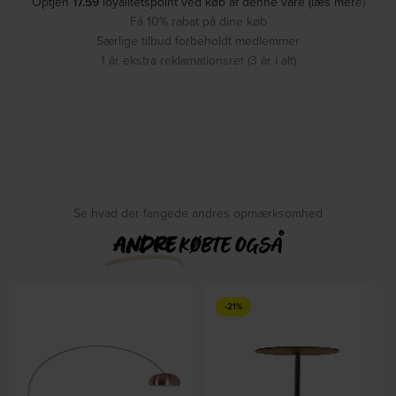
Optjen
17.59
loyalitetspoint ved køb af denne vare (læs mere)
Få 10% rabat på dine køb
Særlige tilbud forbeholdt medlemmer
1 år ekstra reklamationsret (3 år i alt)
Se hvad der fangede andres opmærksomhed
ANDRE
KØBTE OGSÅ
-21%