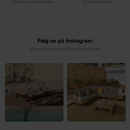
1-2 dage på alle lagervarer
Vi matcher prisen
Følg os på Instagram
Bliv inspireret af de nyeste boligtrends
☀️ Sommerens favorit til terrassen ☀️⁠
☀️ Sommerens naturlige
...
samlingspunkt⁠
...
8
0
8
0