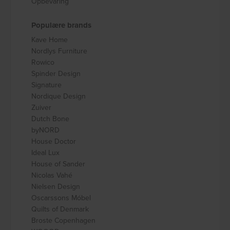
Opbevaring
Populære brands
Kave Home
Nordlys Furniture
Rowico
Spinder Design
Signature
Nordique Design
Zuiver
Dutch Bone
byNORD
House Doctor
Ideal Lux
House of Sander
Nicolas Vahé
Nielsen Design
Oscarssons Móbel
Quilts of Denmark
Broste Copenhagen