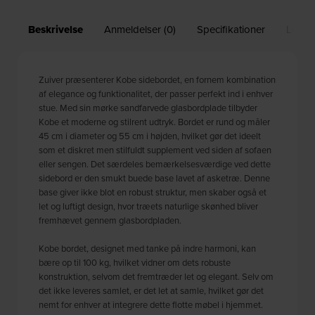
Beskrivelse
Anmeldelser (0)
Specifikationer
Leveri
Zuiver præsenterer Kobe sidebordet, en fornem kombination
af elegance og funktionalitet, der passer perfekt ind i enhver
stue. Med sin mørke sandfarvede glasbordplade tilbyder
Kobe et moderne og stilrent udtryk. Bordet er rund og måler
45 cm i diameter og 55 cm i højden, hvilket gør det ideelt
som et diskret men stilfuldt supplement ved siden af sofaen
eller sengen. Det særdeles bemærkelsesværdige ved dette
sidebord er den smukt buede base lavet af asketræ. Denne
base giver ikke blot en robust struktur, men skaber også et
let og luftigt design, hvor træets naturlige skønhed bliver
fremhævet gennem glasbordpladen.
Kobe bordet, designet med tanke på indre harmoni, kan
bære op til 100 kg, hvilket vidner om dets robuste
konstruktion, selvom det fremtræder let og elegant. Selv om
det ikke leveres samlet, er det let at samle, hvilket gør det
nemt for enhver at integrere dette flotte møbel i hjemmet.