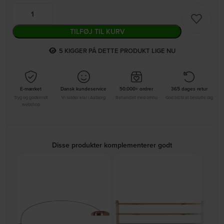
TILFØJ TIL KURV
5
KIGGER PÅ DETTE PRODUKT LIGE NU
E-mærket
Dansk kundeservice
50.000+ ordrer
365 dages retur
Tryg og godkendt
Vi sidder klar i Aalborg
Behandlet med omhu
God tid til at beslutte dig
webshop
Disse produkter komplementerer godt