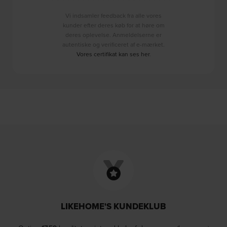
Vi indsamler feedback fra alle vores
kunder efter deres køb for at høre om
deres oplevelse. Anmeldelserne er
autentiske og verificeret af e-mærket.
Vores certifikat kan ses her
.
LIKEHOME'S KUNDEKLUB