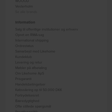
WOOOD
Vesterholm
Se alle brands
Information
Salg til offentlige institutioner og erhverv
Opret en RMA-sag
International shipping
Ordrestatus
Samarbejd med Likehome
Kundeklub
Levering og retur
Møbler på afbetaling
Om Likehome ApS
Prisgaranti
Handelsbetingelser
Købssikring op til 50.000 DKK
Fortrydelsesret
Bæredygtighed
Ofte stillede spørgsmål
Privatlivspolitik