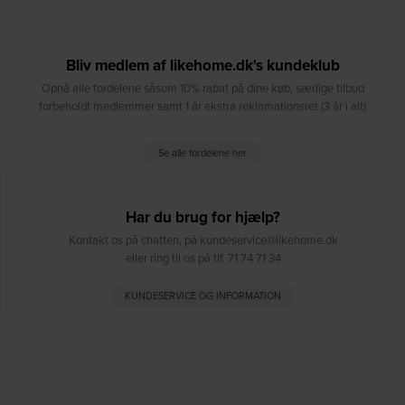
Bliv medlem af likehome.dk's kundeklub
Opnå alle fordelene såsom 10% rabat på dine køb, særlige tilbud
forbeholdt medlemmer samt 1 år ekstra reklamationsret (3 år i alt)
Se alle fordelene her
Har du brug for hjælp?
Kontakt os på chatten, på kundeservice@likehome.dk
eller ring til os på tlf. 71 74 71 34
KUNDESERVICE OG INFORMATION