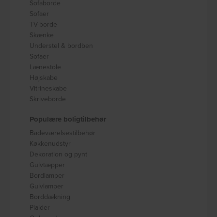
Sofaborde
Sofaer
TV-borde
Skænke
Understel & bordben
Sofaer
Lænestole
Højskabe
Vitrineskabe
Skriveborde
Populære boligtilbehør
Badeværelsestilbehør
Køkkenudstyr
Dekoration og pynt
Gulvtæpper
Bordlamper
Gulvlamper
Borddækning
Plaider