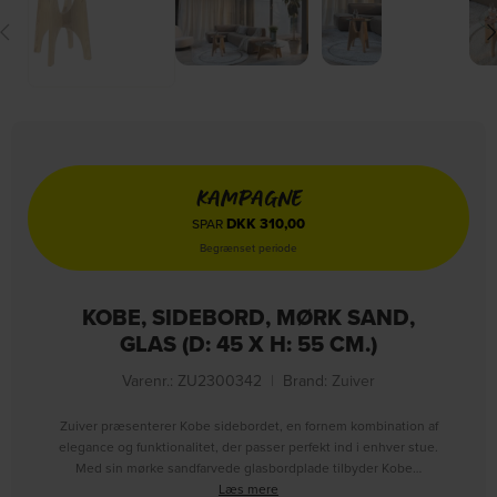
KAMPAGNE
DKK
310,00
SPAR
Begrænset periode
KOBE, SIDEBORD, MØRK SAND,
GLAS (D: 45 X H: 55 CM.)
Varenr.: ZU2300342
|
Brand:
Zuiver
Zuiver præsenterer Kobe sidebordet, en fornem kombination af
elegance og funktionalitet, der passer perfekt ind i enhver stue.
Med sin mørke sandfarvede glasbordplade tilbyder Kobe…
Læs mere