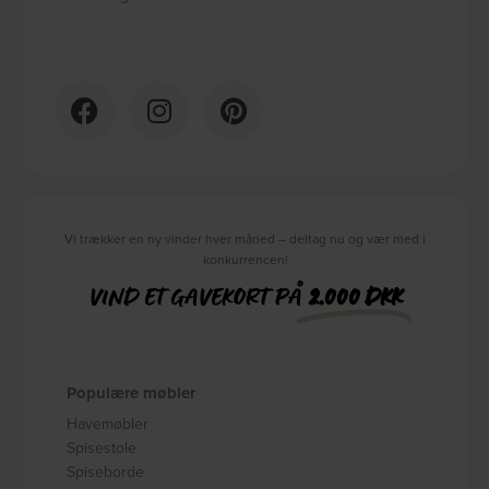
Vi trækker en ny vinder hver måned – deltag nu og vær med i
konkurrencen!
VIND ET GAVEKORT PÅ
2.000 DKK
Populære møbler
Havemøbler
Spisestole
Spiseborde