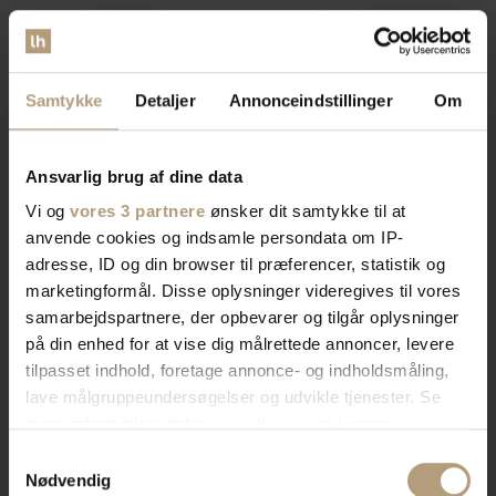
Vi er
specialister
indenfor
Samtykke
Detaljer
Annonceindstillinger
Om
indretning af private hjem og
Ansvarlig brug af dine data
erhvervslokaler​
Vi og
vores 3 partnere
ønsker dit samtykke til at
anvende cookies og indsamle persondata om IP-
adresse, ID og din browser til præferencer, statistik og
Vores brede sortiment forvandler dit rum med stil og
marketingformål. Disse oplysninger videregives til vores
funktionalitet. Find tidløst design, æstetik, eller
samarbejdspartnere, der opbevarer og tilgår oplysninger
farverigt interiør. Vi har skænke, TV-borde, bordben,
på din enhed for at vise dig målrettede annoncer, levere
og mere, der afspejler din stil. Vores produkter
tilpasset indhold, foretage annonce- og indholdsmåling,
kombinerer skønhed og praktik for et hjem der
lave målgruppeundersøgelser og udvikle tjenester. Se
imponerer. Skab rummet du drømmer om med os.
mere information under
indstillinger
og i vores
persondatapolitik. Du kan altid trække dit samtykke
Samtykkevalg
tilbage eller ændre indstillinger fra vores
Nødvendig
Bliv kontaktet af en salgskonsulent