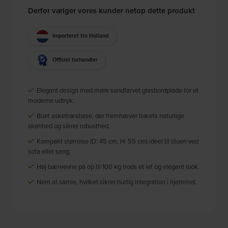
Derfor vælger vores kunder netop dette produkt
Importeret fra Holland
Officiel forhandler
Elegant design med mørk sandfarvet glasbordplade for et
moderne udtryk.
Buet asketræsbase, der fremhæver træets naturlige
skønhed og sikrer robusthed.
Kompakt størrelse (D: 45 cm, H: 55 cm) ideel til stuen ved
sofa eller seng.
Høj bæreevne på op til 100 kg trods et let og elegant look.
Nem at samle, hvilket sikrer hurtig integration i hjemmet.