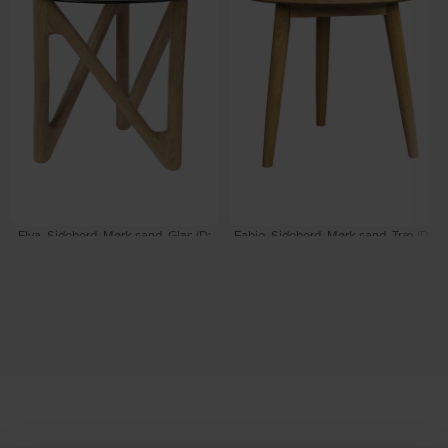
Elva, Sidebord, Mørk sand, Glas (D:
Fabio, Sidebord, Mørk sand, Træ (D:
40 x H: 50 cm.) by Dutchbone
50 x H: 50 cm.) by Studio White
På lager
På lager
DKK
999,00
DKK
1.079,00