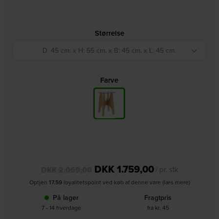
Størrelse
D: 45 cm. x H: 55 cm. x B: 45 cm. x L: 45 cm.
Farve
DKK
1.759,00
DKK
2.069,00
/ pr. stk
Optjen
17.59
loyalitetspoint ved køb af denne vare (læs mere)
På lager
Fragtpris
7 - 14 hverdage
fra kr. 45