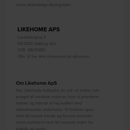
vores almindelige åbningstider.
LIKEHOME APS
Lundeborgvej 2
DK-9220 Aalborg Øst
CVR: 38076183
Obs: Vi har ikke showroom på adressen
Om Likehome ApS
Hos Likehome indbydes du ind i et online rum
præget af nordiske nuancer, hvor vi prioriterer
møbler og interiør af høj kvalitet med
skandinaviske undertoner. Vi forbliver ajour
med de nyeste trends og fornyer konstant
vores sortiment med det seneste inden for
brands og serier.