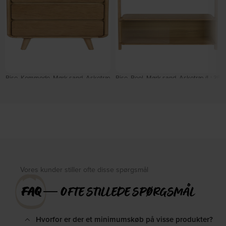
Rise, Kommode, Mørk sand, Asketræ
Rise, Reol, Mørk sand, Asketræ (L: 35
(L: 40 x H: 112 x B: 45 cm.) by Zuiver
x H: 180 x B: 90 cm.) by Zuiver
På lager
På lager
DKK
5.599,00
DKK
6.649,00
Vores kunder stiller ofte disse spørgsmål
FAQ
― OFTE STILLEDE SPØRGSMÅL
Hvorfor er der et minimumskøb på visse produkter?