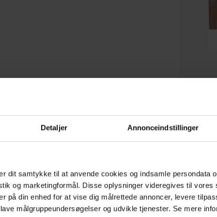
Marely, Tæppe, beige, 160x230
Neade, Tæppe, beige,
cm, stof by Kave Home
H300x200, stof by Kave Home
På lager
På lager
DKK
2.399,00
DKK
2.999,00
D
Detaljer
Annonceindstillinger
r dit samtykke til at anvende cookies og indsamle persondata o
istik og marketingformål. Disse oplysninger videregives til vore
er på din enhed for at vise dig målrettede annoncer, levere tilpas
 lave målgruppeundersøgelser og udvikle tjenester. Se mere inf
CERTIFICERET AF E-MÆRKET