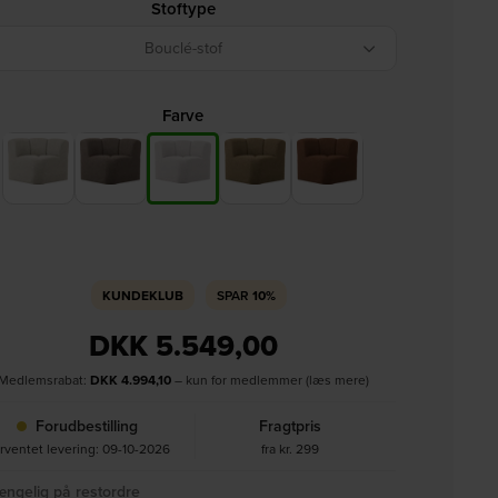
Stoftype
Bouclé-stof
Farve
KUNDEKLUB
SPAR
10%
DKK
5.549,00
Medlemsrabat:
DKK
4.994,10
– kun for medlemmer (læs mere)
Forudbestilling
Fragtpris
rventet levering: 09-10-2026
fra kr. 299
ængelig på restordre