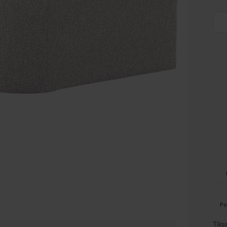
Fo
Tilg