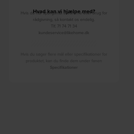
Hvad kan vi hjælpe med?
Hvis du har spørgsmål til varerne eller brug for
rådgivning, så kontakt os endelig.
Tlf. 71 74 71 34
kundeservice@likehome.dk
Hvis du søger flere mål eller specifikationer for
produktet, kan du finde dem under fanen
Specifikationer