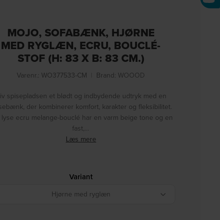
MOJO, SOFABÆNK, HJØRNE
MED RYGLÆN, ECRU, BOUCLÉ-
STOF (H: 83 X B: 83 CM.)
Varenr.: WO377533-CM
|
Brand:
WOOOD
iv spisepladsen et blødt og indbydende udtryk med en
sebænk, der kombinerer komfort, karakter og fleksibilitet.
 lyse ecru melange-bouclé har en varm beige tone og en
fast,…
Læs mere
Variant
Hjørne med ryglæn