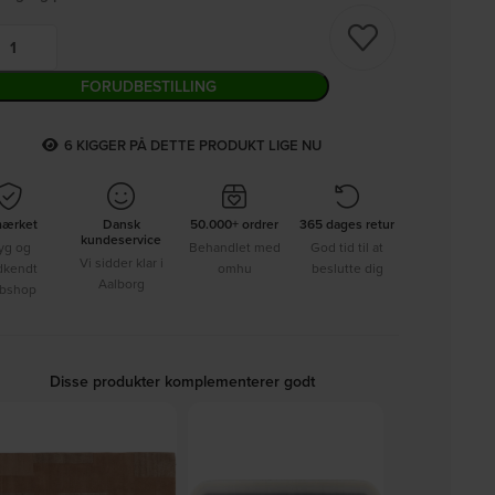
FORUDBESTILLING
6
KIGGER PÅ DETTE PRODUKT LIGE NU
mærket
Dansk
50.000+ ordrer
365 dages retur
kundeservice
yg og
Behandlet med
God tid til at
Vi sidder klar i
dkendt
omhu
beslutte dig
Aalborg
bshop
Disse produkter komplementerer godt