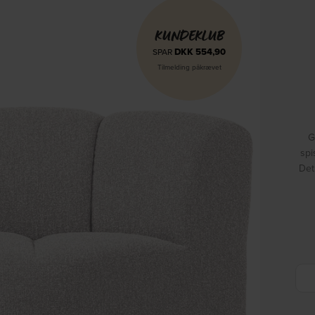
KUNDEKLUB
DKK
554,90
SPAR
Tilmelding påkrævet
G
spi
Det