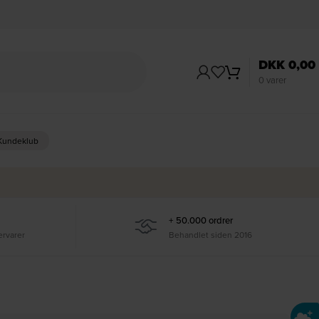
DKK
0,00
0
varer
 Kundeklub
+ 50.000 ordrer
ervarer
Behandlet siden 2016
Ti