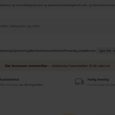
nstitutioner og erhverv
Boliginspiration og guides
Handelsbetingelser
Kunde- og informationscenter
elysning
Opbevaring
Børn
Delikatesser
Kontor
Personlig pleje
Brands
Spar 10% -
Gør terrassen sommerklar
– eksklusive havemøbler til dit uderum
Kundeservice
Hurtig levering
Alle hverdage
(se åbningstider)
1-2 hverdage på lag