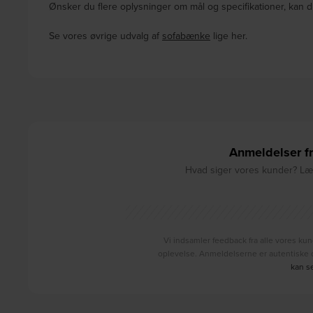
Ønsker du flere oplysninger om mål og specifikationer, kan d
Se vores øvrige udvalg af
sofabænke
lige her.
Anmeldelser fr
Hvad siger vores kunder? Læs
Vi indsamler feedback fra alle vores kun
oplevelse. Anmeldelserne er autentiske o
kan s