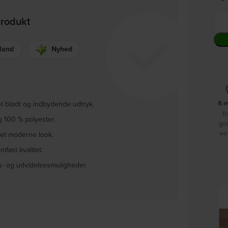
produkt
lland
Nyhed
E-
 blødt og indbydende udtryk.
Tr
g 100 % polyester.
go
we
 et moderne look.
mfast kvalitet.
s- og udvidelsesmuligheder.