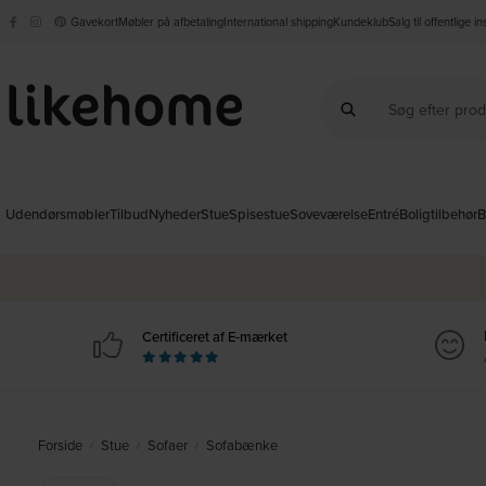
Gavekort
Møbler på afbetaling
International shipping
Kundeklub
Salg til offentlige i
Udendørsmøbler
Tilbud
Nyheder
Stue
Spisestue
Soveværelse
Entré
Boligtilbehør
B
Certificeret af E-mærket
Forside
Stue
Sofaer
Sofabænke
/
/
/