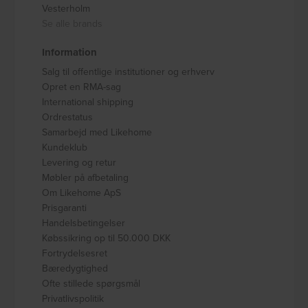
Vesterholm
Se alle brands
Information
Salg til offentlige institutioner og erhverv
Opret en RMA-sag
International shipping
Ordrestatus
Samarbejd med Likehome
Kundeklub
Levering og retur
Møbler på afbetaling
Om Likehome ApS
Prisgaranti
Handelsbetingelser
Købssikring op til 50.000 DKK
Fortrydelsesret
Bæredygtighed
Ofte stillede spørgsmål
Privatlivspolitik