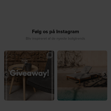
Følg os på Instagram
Bliv inspireret af de nyeste boligtrends
☀️ Sommerens favorit til terrassen ☀️⁠
☀️ Sommerens naturlige
...
samlingspunkt⁠
...
8
0
8
0