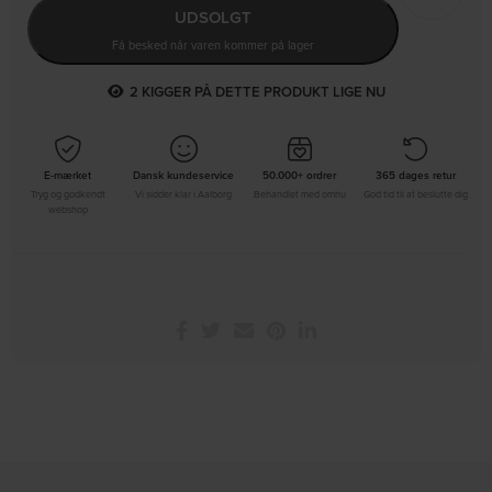
UDSOLGT
Få besked når varen kommer på lager
2
KIGGER PÅ DETTE PRODUKT LIGE NU
E-mærket
Dansk kundeservice
50.000+ ordrer
365 dages retur
Tryg og godkendt
Vi sidder klar i Aalborg
Behandlet med omhu
God tid til at beslutte dig
webshop