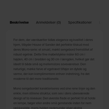
Beskrivelse
Anmeldelser (0)
Specifikationer
Leveri
For dem, der værdsætter tidløs elegance og kvalitet i deres
hjem, tilbyder House of Sander det perfekte tilskud med
deres Mono-serie: et smukt, mørkt sengebord fremstillet af
robust egetræ. Dette fine møbelstykke måler 60 cm i
højden, 40 cm i bredden og 30 cm i længden, hvilket gør det
ideelt til både små og mellemstore soveværelser. Den
naturlige, mørke farve af egetræet tilføjer en dybde og
varme, der kan komplimentere enhver indretning, fra det
moderne til det mere traditionelle.
Mono sengebordet karakteriseres ved sine rene linjer og den
enkle, men stilrene struktur, som ses i dens ubesværede
design af to niveauer. Den øverste flade er perfekt til at holde
en lampe, bøger eller andre små genstande inden for nem
rækkevidde, mens hylden nedenunder giver ekstra