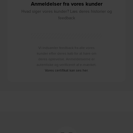
Anmeldelser fra vores kunder
Hvad siger vores kunder? Læs deres historier og
feedback
Vi indsamler feedback fra alle vores
kunder efter deres køb for at høre om
deres oplevelse. Anmeldelserne er
autentiske og verificeret af e-mærket.
Vores certifikat kan ses her
.