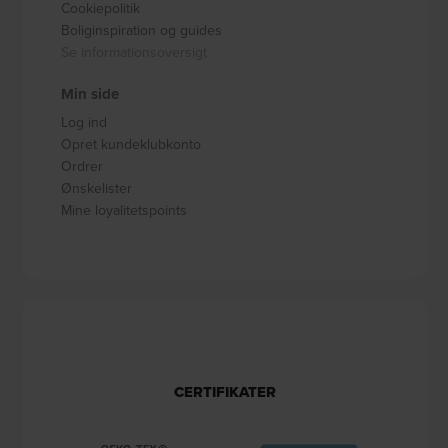
Cookiepolitik
Boliginspiration og guides
Se informationsoversigt
Min side
Log ind
Opret kundeklubkonto
Ordrer
Ønskelister
Mine loyalitetspoints
CERTIFIKATER