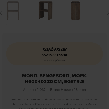
KUNDEKLUB
DKK
236,90
SPAR
Tilmelding påkrævet
MONO, SENGEBORD, MØRK,
H60X40X30 CM, EGETRÆ
Varenr.: pf4037
|
Brand:
House of Sander
For dem, der værdsætter tidløs elegance og kvalitet i deres hjem,
tilbyder House of Sander det perfekte tilskud med deres Mono-
serie: et smukt, mørkt sengebord fremstillet af robus…