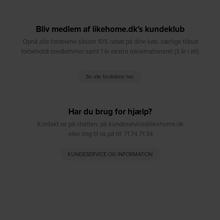
Bliv medlem af likehome.dk's kundeklub
Opnå alle fordelene såsom 10% rabat på dine køb, særlige tilbud
forbeholdt medlemmer samt 1 år ekstra reklamationsret (3 år i alt)
Se alle fordelene her
Har du brug for hjælp?
Kontakt os på chatten, på kundeservice@likehome.dk
eller ring til os på tlf. 71 74 71 34
KUNDESERVICE OG INFORMATION