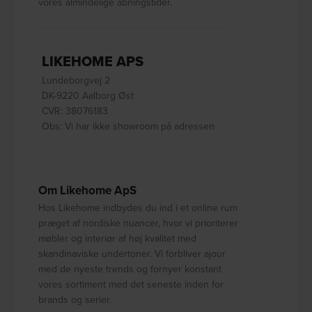
vores almindelige åbningstider.
LIKEHOME APS
Lundeborgvej 2
DK-9220 Aalborg Øst
CVR: 38076183
Obs: Vi har ikke showroom på adressen
Om Likehome ApS
Hos Likehome indbydes du ind i et online rum
præget af nordiske nuancer, hvor vi prioriterer
møbler og interiør af høj kvalitet med
skandinaviske undertoner. Vi forbliver ajour
med de nyeste trends og fornyer konstant
vores sortiment med det seneste inden for
brands og serier.