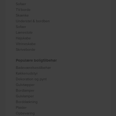
Sofaer
TV-borde
Skænke
Understel & bordben
Sofaer
Lænestole
Højskabe
Vitrineskabe
Skriveborde
Populære boligtilbehør
Badeværelsestilbehør
Køkkenudstyr
Dekoration og pynt
Gulvtæpper
Bordlamper
Gulvlamper
Borddækning
Plaider
Opbevaring