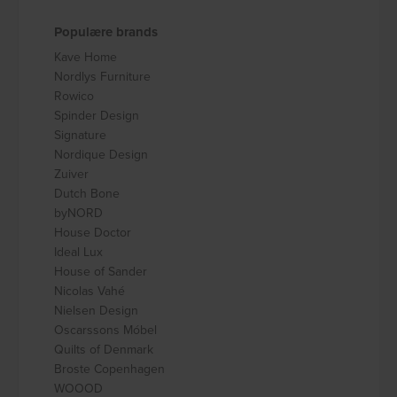
Populære brands
Kave Home
Nordlys Furniture
Rowico
Spinder Design
Signature
Nordique Design
Zuiver
Dutch Bone
byNORD
House Doctor
Ideal Lux
House of Sander
Nicolas Vahé
Nielsen Design
Oscarssons Móbel
Quilts of Denmark
Broste Copenhagen
WOOOD