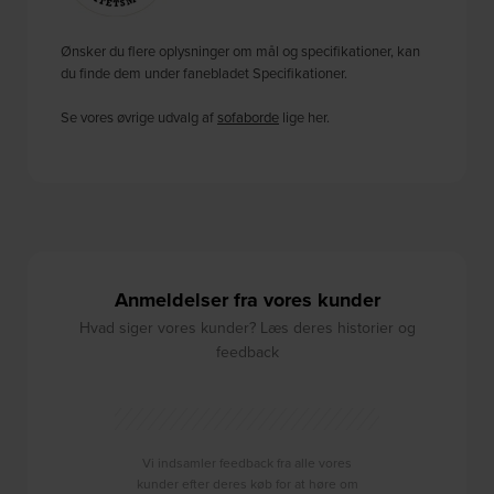
Ønsker du flere oplysninger om mål og specifikationer, kan
du finde dem under fanebladet Specifikationer.
Se vores øvrige udvalg af
sofaborde
lige her.
Anmeldelser fra vores kunder
Hvad siger vores kunder? Læs deres historier og
feedback
Vi indsamler feedback fra alle vores
kunder efter deres køb for at høre om