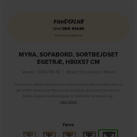
KUNDEKLUB
DKK
414,90
SPAR
Tilmelding påkrævet
MYRA, SOFABORD, SORTBEJDSET
EGETRÆ, H80X57 CM
Varenr.: OS10-110-SE
|
Brand:
Oscarssons Möbel
Oscarssons Möbel præsenterer med stolthed Myra-sofabordet, en
del af den eksklusive Myra-serie designet af Lennart Oscarsson.
Dette elegante møbelstykke er fremstillet af massiv eg…
Læs mere
Farve