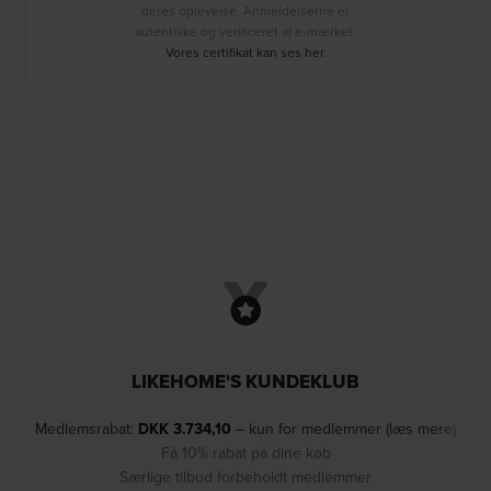
deres oplevelse. Anmeldelserne er
autentiske og verificeret af e-mærket.
Vores certifikat kan ses her
.
LIKEHOME'S KUNDEKLUB
Medlemsrabat:
DKK
3.734,10
– kun for medlemmer (læs mere)
Få 10% rabat på dine køb
Særlige tilbud forbeholdt medlemmer