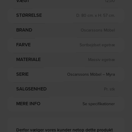
VÆGT
12,00
STØRRELSE
D: 80 cm. x H: 57 cm.
BRAND
Oscarssons Möbel
FARVE
Sortbejdset egetræ
MATERIALE
Massiv egetræ
SERIE
Oscarssons Möbel – Myra
SALGSENHED
Pr. stk
MERE INFO
Se specifikationer
Derfor vælger vores kunder netop dette produkt