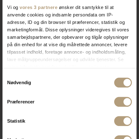
Vi og
vores 3 partnere
ønsker dit samtykke til at
anvende cookies og indsamle persondata om IP-
adresse, ID og din browser til præferencer, statistik og
marketingformål. Disse oplysninger videregives til vores
samarbejdspartnere, der opbevarer og tilgår oplysninger
på din enhed for at vise dig målrettede annoncer, levere
tilpasset indhold, foretage annonce- og indholdsmåling,
lave målgruppeundersøgelser og udvikle tjenester. Se
mere information under
indstillinger
og i vores
persondatapolitik. Du kan altid trække dit samtykke
Samtykkevalg
tilbage eller ændre indstillinger fra vores
Nødvendig
"Cookiedeklaration", eller ved at trykke på "Privacy
trigger" ikonet.
Præferencer
Hvis du tillader det, vil vi også gerne:
Indsamle præcise oplysninger om din placering,
Statistik
der kan være nøjagtig inden for få meter
Identificere din enhed baseret på en scanning af
dens unikke karakteristika (fingerprinting)