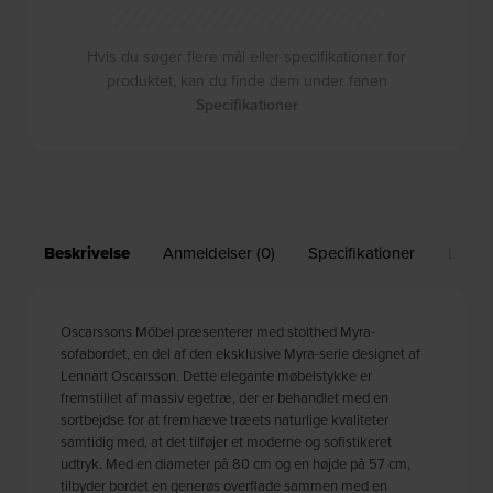
Hvis du søger flere mål eller specifikationer for
produktet, kan du finde dem under fanen
Specifikationer
Beskrivelse
Anmeldelser (0)
Specifikationer
Leveri
Oscarssons Möbel præsenterer med stolthed Myra-
sofabordet, en del af den eksklusive Myra-serie designet af
Lennart Oscarsson. Dette elegante møbelstykke er
fremstillet af massiv egetræ, der er behandlet med en
sortbejdse for at fremhæve træets naturlige kvaliteter
samtidig med, at det tilføjer et moderne og sofistikeret
udtryk. Med en diameter på 80 cm og en højde på 57 cm,
tilbyder bordet en generøs overflade sammen med en