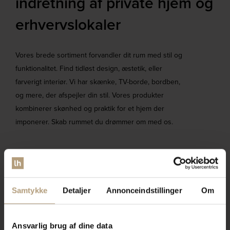
indretning af private hjem og
erhvervslokaler​
Vores brede sortiment forvandler dit rum med stil og
funktionalitet. Find tidløst design, æstetik, eller
farverigt interiør. Vi har skænke, TV-borde, bordben,
og mere, der afspejler din stil. Vores produkter
kombinerer skønhed og praktik for et hjem der
imponerer. Skab rummet du drømmer om med os.
Bliv kontaktet af en salgskonsulent
Samtykke
Detaljer
Annonceindstillinger
Om
Ansvarlig brug af dine data