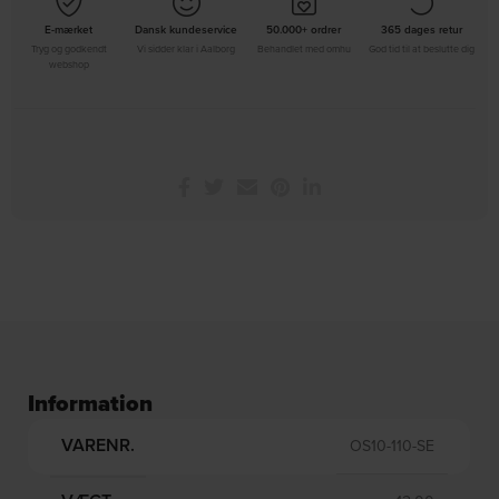
E-mærket
Dansk kundeservice
50.000+ ordrer
365 dages retur
Tryg og godkendt
Vi sidder klar i Aalborg
Behandlet med omhu
God tid til at beslutte dig
webshop
Information
VARENR.
OS10-110-SE