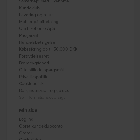
Samarbejd med Likehome
Kundeklub
Levering og retur
Møbler på afbetaling
Om Likehome ApS
Prisgaranti
Handelsbetingelser
Købssikring op til 50.000 DKK
Fortrydelsesret
Bæredygtighed
Ofte stillede spørgsmål
Privatlivspolitik
Cookiepolitik
Boliginspiration og guides
Se informationsoversigt
Min side
Log ind
Opret kundeklubkonto
Ordrer
Ønskelister