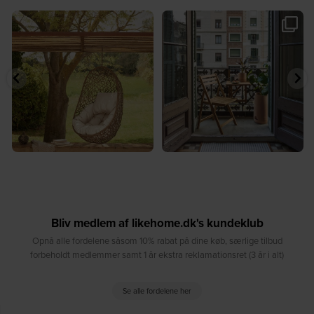
🤍 Rå materialer møder tidløst design⁠
✨ Spar op til 30 % på udvalgte
...
produkter fra
...
7
0
2
0
Bliv medlem af likehome.dk's kundeklub
Opnå alle fordelene såsom 10% rabat på dine køb, særlige tilbud
forbeholdt medlemmer samt 1 år ekstra reklamationsret (3 år i alt)
Se alle fordelene her