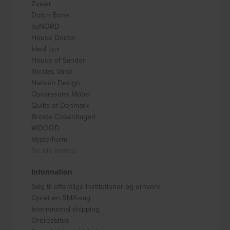
Zuiver
Dutch Bone
byNORD
House Doctor
Ideal Lux
House of Sander
Nicolas Vahé
Nielsen Design
Oscarssons Móbel
Quilts of Denmark
Broste Copenhagen
WOOOD
Vesterholm
Se alle brands
Information
Salg til offentlige institutioner og erhverv
Opret en RMA-sag
International shipping
Ordrestatus