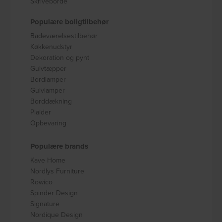
Skriveborde
Populære boligtilbehør
Badeværelsestilbehør
Køkkenudstyr
Dekoration og pynt
Gulvtæpper
Bordlamper
Gulvlamper
Borddækning
Plaider
Opbevaring
Populære brands
Kave Home
Nordlys Furniture
Rowico
Spinder Design
Signature
Nordique Design