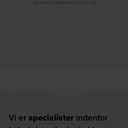
1 år ekstra reklamationsret (3 år i alt)
Vi er
specialister
indenfor