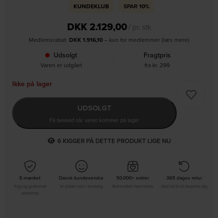
KUNDEKLUB
SPAR
10%
DKK
2.129,00
/ pr. stk
Medlemsrabat:
DKK
1.916,10
– kun for medlemmer (læs mere)
Udsolgt
Fragtpris
Varen er udgået
fra kr. 299
Ikke på lager
UDSOLGT
Få besked når varen kommer på lager
7
KIGGER PÅ DETTE PRODUKT LIGE NU
E-mærket
Dansk kundeservice
50.000+ ordrer
365 dages retur
Tryg og godkendt
Vi sidder klar i Aalborg
Behandlet med omhu
God tid til at beslutte dig
webshop