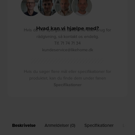
Hvad kan vi hjælpe med?
Hvis du har spørgsmål til varerne eller brug for
rådgivning, så kontakt os endelig.
Tlf. 71 74 71 34
kundeservice@likehome.dk
Hvis du søger flere mål eller specifikationer for
produktet, kan du finde dem under fanen
Specifikationer
Beskrivelse
Anmeldelser (0)
Specifikationer
Leveri