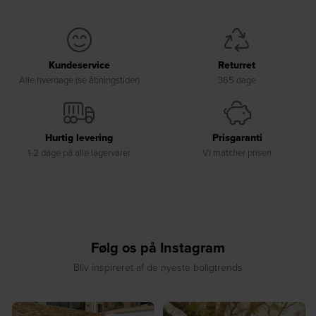
Kundeservice
Returret
Alle hverdage (se åbningstider)
365 dage
Hurtig levering
Prisgaranti
1-2 dage på alle lagervarer
Vi matcher prisen
Følg os på Instagram
Bliv inspireret af de nyeste boligtrends
☀️ Find dit yndlingssted denne
🤍 Rå materialer møder tidløst design⁠