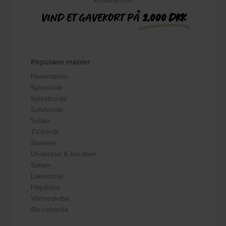
konkurrencen!
VIND ET GAVEKORT PÅ
2.000 DKK
Populære møbler
Havemøbler
Spisestole
Spiseborde
Sofaborde
Sofaer
TV-borde
Skænke
Understel & bordben
Sofaer
Lænestole
Højskabe
Vitrineskabe
Skriveborde