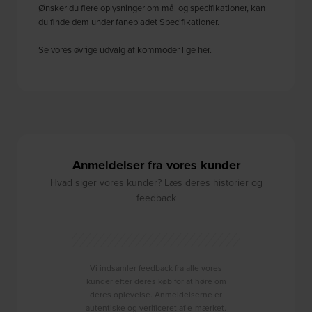
Ønsker du flere oplysninger om mål og specifikationer, kan
du finde dem under fanebladet Specifikationer.
Se vores øvrige udvalg af
kommoder
lige her.
Anmeldelser fra vores kunder
Hvad siger vores kunder? Læs deres historier og
feedback
Vi indsamler feedback fra alle vores
kunder efter deres køb for at høre om
deres oplevelse. Anmeldelserne er
autentiske og verificeret af e-mærket.