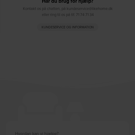
Har du brug for hjælp?
Kontakt os på chatten, på kundeservice@likehome.dk
eller ring til os på tlf. 71 74 71 34
KUNDESERVICE OG INFORMATION
Hvordan kan vi hjælpe?