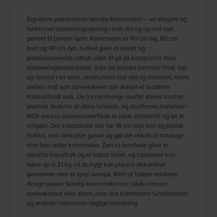
Signature præsenterer Nordby-kommoden — en elegant og
funktionel opbevaringsløsning i mat vild eg og mat sort,
perfekt til private hjem. Kommoden er 110 cm høj, 80 cm
bred og 40 cm dyb, hvilket giver et slankt og
pladsbesparende udtryk uden at gå på kompromis med
opbevaringskapaciteten. Som på billedet fremstår front, top
og ramme i en varm, struktureret mat vild eg-melamin, mens
stellet i mat sort pulverlakeret stål skaber et moderne
kontrastfuldt look. De tre rummelige skuffer åbnes med en
praktisk skub-for-at-åbne funktion, og skuffernes materiale i
MDF med ru melaminoverflade er både slidstærkt og let at
rengøre. Det kvadratiske stel har 18 cm høje ben og plastik
fodsko, som beskytter gulvet og gør det enkelt at støvsuge
eller feje under kommoden. Den ru overflade giver et
naturtro træudtryk og et robust finish, og toppladen kan
bære op til 21 kg, så du trygt kan placere dekorative
genstande eller et spejl ovenpå. Med sit tidløse nordiske
design passer Nordby-kommoden ind i både entreen,
soveværelset eller stuen, hvor den kombinerer funktionalitet
og æstetik i hjemmets daglige indretning.