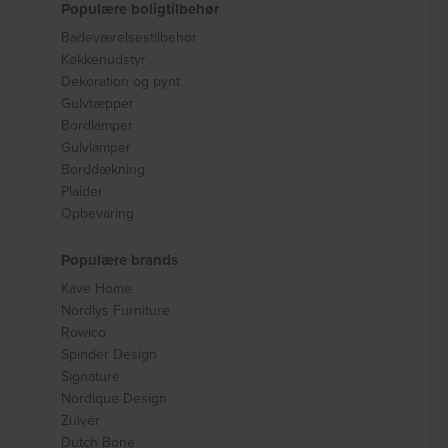
Populære boligtilbehør
Badeværelsestilbehør
Køkkenudstyr
Dekoration og pynt
Gulvtæpper
Bordlamper
Gulvlamper
Borddækning
Plaider
Opbevaring
Populære brands
Kave Home
Nordlys Furniture
Rowico
Spinder Design
Signature
Nordique Design
Zuiver
Dutch Bone