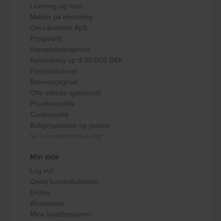
Levering og retur
Møbler på afbetaling
Om Likehome ApS
Prisgaranti
Handelsbetingelser
Købssikring op til 50.000 DKK
Fortrydelsesret
Bæredygtighed
Ofte stillede spørgsmål
Privatlivspolitik
Cookiepolitik
Boliginspiration og guides
Se informationsoversigt
Min side
Log ind
Opret kundeklubkonto
Ordrer
Ønskelister
Mine loyalitetspoints