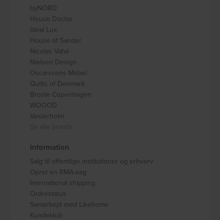
byNORD
House Doctor
Ideal Lux
House of Sander
Nicolas Vahé
Nielsen Design
Oscarssons Móbel
Quilts of Denmark
Broste Copenhagen
WOOOD
Vesterholm
Se alle brands
Information
Salg til offentlige institutioner og erhverv
Opret en RMA-sag
International shipping
Ordrestatus
Samarbejd med Likehome
Kundeklub