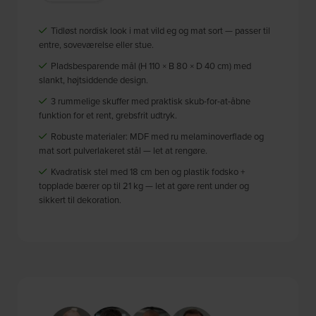
Tidløst nordisk look i mat vild eg og mat sort — passer til
entre, soveværelse eller stue.
Pladsbesparende mål (H 110 × B 80 × D 40 cm) med
slankt, højtsiddende design.
3 rummelige skuffer med praktisk skub-for-at-åbne
funktion for et rent, grebsfrit udtryk.
Robuste materialer: MDF med ru melaminoverflade og
mat sort pulverlakeret stål — let at rengøre.
Kvadratisk stel med 18 cm ben og plastik fodsko +
topplade bærer op til 21 kg — let at gøre rent under og
sikkert til dekoration.