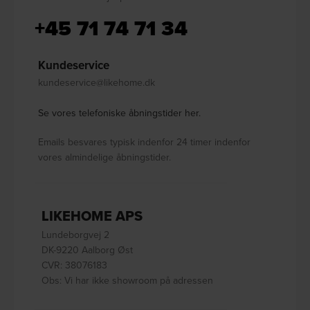
+45 71 74 71 34
Kundeservice
kundeservice@likehome.dk
Se vores telefoniske åbningstider her.
Emails besvares typisk indenfor 24 timer indenfor
vores almindelige åbningstider.
LIKEHOME APS
Lundeborgvej 2
DK-9220 Aalborg Øst
CVR: 38076183
Obs: Vi har ikke showroom på adressen