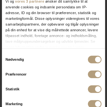
Vi og
vores 3 partnere
ønsker dit samtykke til at
anvende cookies og indsamle persondata om IP-
adresse, ID og din browser til præferencer, statistik og
marketingformål. Disse oplysninger videregives til vores
samarbejdspartnere, der opbevarer og tilgår oplysninger
på din enhed for at vise dig målrettede annoncer, levere
tilpasset indhold, foretage annonce- og indholdsmåling,
lave målgruppeundersøgelser og udvikle tjenester. Se
mere information under
indstillinger
og i vores
persondatapolitik. Du kan altid trække dit samtykke
Samtykkevalg
tilbage eller ændre indstillinger fra vores
Nødvendig
"Cookiedeklaration", eller ved at trykke på "Privacy
trigger" ikonet.
Præferencer
Hvis du tillader det, vil vi også gerne:
Indsamle præcise oplysninger om din placering,
Statistik
der kan være nøjagtig inden for få meter
Identificere din enhed baseret på en scanning af
dens unikke karakteristika (fingerprinting)
Marketing