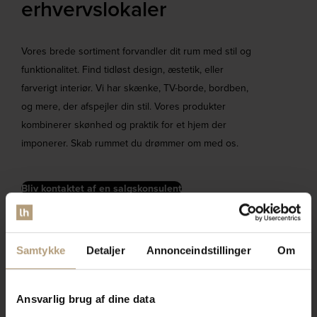
erhvervslokaler​
Vores brede sortiment forvandler dit rum med stil og
funktionalitet. Find tidløst design, æstetik, eller
farverigt interiør. Vi har skænke, TV-borde, bordben,
og mere, der afspejler din stil. Vores produkter
kombinerer skønhed og praktik for et hjem der
imponerer. Skab rummet du drømmer om med os.
Bliv kontaktet af en salgskonsulent
Samtykke
Detaljer
Annonceindstillinger
Om
Ansvarlig brug af dine data