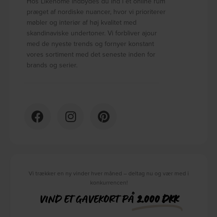
Hos Likehome indbydes du ind i et online rum
præget af nordiske nuancer, hvor vi prioriterer
møbler og interiør af høj kvalitet med
skandinaviske undertoner. Vi forbliver ajour
med de nyeste trends og fornyer konstant
vores sortiment med det seneste inden for
brands og serier.
Vi trækker en ny vinder hver måned – deltag nu og vær med i
konkurrencen!
VIND ET GAVEKORT PÅ
2.000 DKK