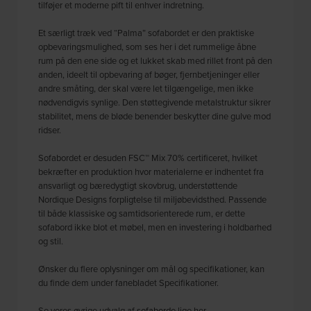
tilføjer et moderne pift til enhver indretning.
Et særligt træk ved “Palma” sofabordet er den praktiske
opbevaringsmulighed, som ses her i det rummelige åbne
rum på den ene side og et lukket skab med rillet front på den
anden, ideelt til opbevaring af bøger, fjernbetjeninger eller
andre småting, der skal være let tilgængelige, men ikke
nødvendigvis synlige. Den støttegivende metalstruktur sikrer
stabilitet, mens de bløde benender beskytter dine gulve mod
ridser.
Sofabordet er desuden FSC™ Mix 70% certificeret, hvilket
bekræfter en produktion hvor materialerne er indhentet fra
ansvarligt og bæredygtigt skovbrug, understøttende
Nordique Designs forpligtelse til miljøbevidsthed. Passende
til både klassiske og samtidsorienterede rum, er dette
sofabord ikke blot et møbel, men en investering i holdbarhed
og stil.
Ønsker du flere oplysninger om mål og specifikationer, kan
du finde dem under fanebladet Specifikationer.
Se vores øvrige udvalg af
sofaborde
lige her.