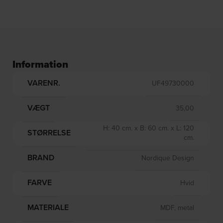
Information
VARENR.
UF49730000
VÆGT
35,00
H: 40 cm. x B: 60 cm. x L: 120
STØRRELSE
cm.
BRAND
Nordique Design
FARVE
Hvid
MATERIALE
MDF, metal