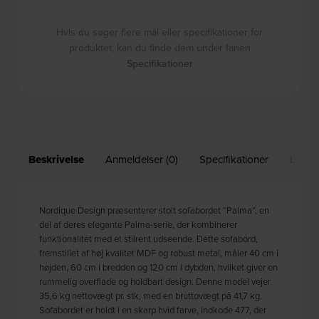
Hvis du søger flere mål eller specifikationer for
produktet, kan du finde dem under fanen
Specifikationer
Beskrivelse
Anmeldelser (0)
Specifikationer
Leveri
Nordique Design præsenterer stolt sofabordet “Palma”, en
del af deres elegante Palma-serie, der kombinerer
funktionalitet med et stilrent udseende. Dette sofabord,
fremstillet af høj kvalitet MDF og robust metal, måler 40 cm i
højden, 60 cm i bredden og 120 cm i dybden, hvilket giver en
rummelig overflade og holdbart design. Denne model vejer
35,6 kg nettovægt pr. stk, med en bruttovægt på 41,7 kg.
Sofabordet er holdt i en skarp hvid farve, indkode 477, der