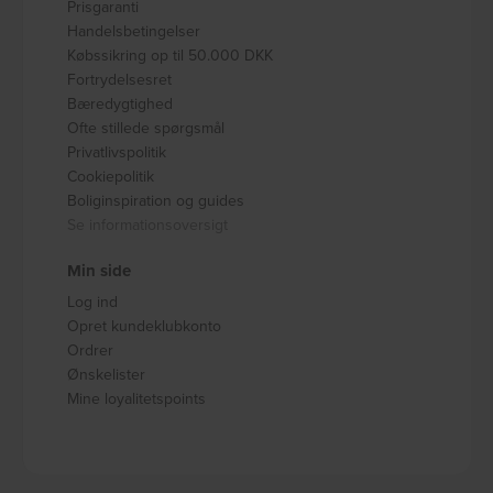
Prisgaranti
Handelsbetingelser
Købssikring op til 50.000 DKK
Fortrydelsesret
Bæredygtighed
Ofte stillede spørgsmål
Privatlivspolitik
Cookiepolitik
Boliginspiration og guides
Se informationsoversigt
Min side
Log ind
Opret kundeklubkonto
Ordrer
Ønskelister
Mine loyalitetspoints