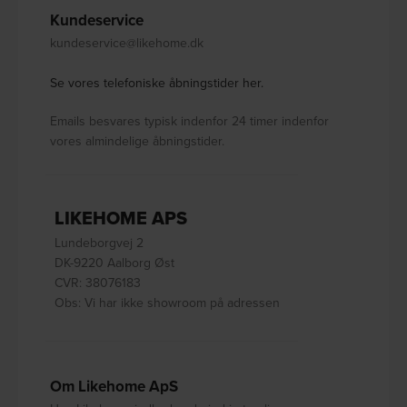
Kundeservice
kundeservice@likehome.dk
Se vores telefoniske åbningstider her.
Emails besvares typisk indenfor 24 timer indenfor
vores almindelige åbningstider.
LIKEHOME APS
Lundeborgvej 2
DK-9220 Aalborg Øst
CVR: 38076183
Obs: Vi har ikke showroom på adressen
Om Likehome ApS