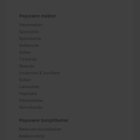
Populære møbler
Havemøbler
Spisestole
Spiseborde
Sofaborde
Sofaer
TV-borde
Skænke
Understel & bordben
Sofaer
Lænestole
Højskabe
Vitrineskabe
Skriveborde
Populære boligtilbehør
Badeværelsestilbehør
Køkkenudstyr