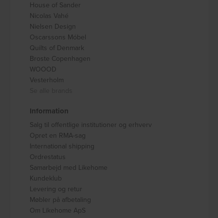
House of Sander
Nicolas Vahé
Nielsen Design
Oscarssons Móbel
Quilts of Denmark
Broste Copenhagen
WOOOD
Vesterholm
Se alle brands
Information
Salg til offentlige institutioner og erhverv
Opret en RMA-sag
International shipping
Ordrestatus
Samarbejd med Likehome
Kundeklub
Levering og retur
Møbler på afbetaling
Om Likehome ApS