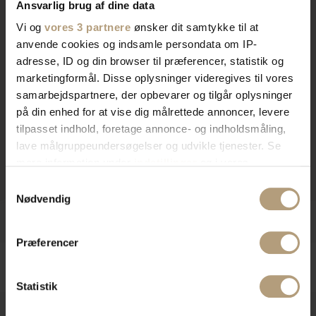
Ansvarlig brug af dine data
Vi og
vores 3 partnere
ønsker dit samtykke til at
anvende cookies og indsamle persondata om IP-
adresse, ID og din browser til præferencer, statistik og
marketingformål. Disse oplysninger videregives til vores
samarbejdspartnere, der opbevarer og tilgår oplysninger
på din enhed for at vise dig målrettede annoncer, levere
tilpasset indhold, foretage annonce- og indholdsmåling,
lave målgruppeundersøgelser og udvikle tjenester. Se
mere information under
indstillinger
og i vores
persondatapolitik. Du kan altid trække dit samtykke
Samtykkevalg
tilbage eller ændre indstillinger fra vores
Nødvendig
"Cookiedeklaration", eller ved at trykke på "Privacy
trigger" ikonet.
Præferencer
Hvis du tillader det, vil vi også gerne:
Indsamle præcise oplysninger om din placering,
Statistik
der kan være nøjagtig inden for få meter
Identificere din enhed baseret på en scanning af