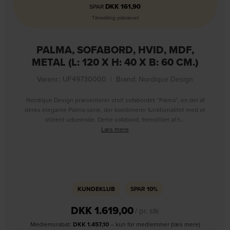
DKK
161,90
SPAR
Tilmelding påkrævet
PALMA, SOFABORD, HVID, MDF,
METAL (L: 120 X H: 40 X B: 60 CM.)
Varenr.: UF49730000
|
Brand:
Nordique Design
Nordique Design præsenterer stolt sofabordet “Palma”, en del af
deres elegante Palma-serie, der kombinerer funktionalitet med et
stilrent udseende. Dette sofabord, fremstillet af h…
Læs mere
KUNDEKLUB
SPAR
10%
DKK
1.619,00
/ pr. stk
Medlemsrabat:
DKK
1.457,10
– kun for medlemmer (læs mere)