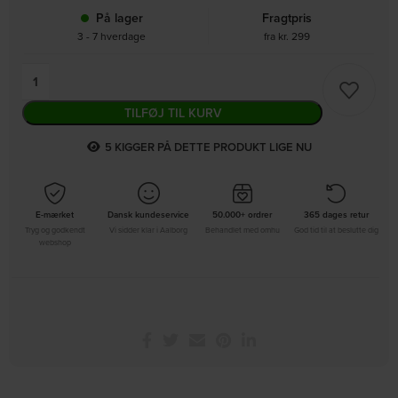
På lager
Fragtpris
3 - 7 hverdage
fra kr. 299
TILFØJ TIL KURV
5
KIGGER PÅ DETTE PRODUKT LIGE NU
E-mærket
Dansk kundeservice
50.000+ ordrer
365 dages retur
Tryg og godkendt
Vi sidder klar i Aalborg
Behandlet med omhu
God tid til at beslutte dig
webshop