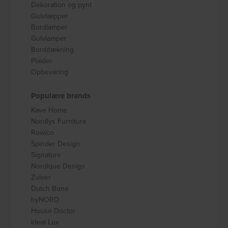
Dekoration og pynt
Gulvtæpper
Bordlamper
Gulvlamper
Borddækning
Plaider
Opbevaring
Populære brands
Kave Home
Nordlys Furniture
Rowico
Spinder Design
Signature
Nordique Design
Zuiver
Dutch Bone
byNORD
House Doctor
Ideal Lux