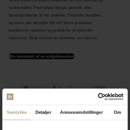
funktionalitet. Find tidløst design, æstetik, eller
farverigt interiør. Vi har skænke, TV-borde, bordben,
og mere, der afspejler din stil. Vores produkter
kombinerer skønhed og praktik for et hjem der
imponerer. Skab rummet du drømmer om med os.
Bliv kontaktet af en salgskonsulent
Samtykke
Detaljer
Annonceindstillinger
Om