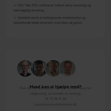
FSC™ Mix 70% certificeret, hvilket sikrer ansvarligt og
bæredygtigt skovbrug.
Stabilitet sikret af støttegivende metalstruktur og
beskyttende bløde benender mod ridser på gulvet.
Hvad kan vi hjælpe med?
Hvis du har spørgsmål til varerne eller brug for
rådgivning, så kontakt os endelig.
Tlf. 71 74 71 34
kundeservice@likehome.dk