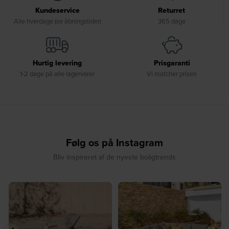
Kundeservice
Returret
Alle hverdage (se åbningstider)
365 dage
Hurtig levering
Prisgaranti
1-2 dage på alle lagervarer
Vi matcher prisen
Følg os på Instagram
Bliv inspireret af de nyeste boligtrends
⁠
☀️ Sommerens naturlige
☀️ Find dit yndlingssted denne
samlingspunkt⁠
sommer⁠
...
...
8
0
8
0