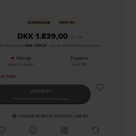
KUNDEKLUB
SPAR
10%
DKK
1.839,00
/ pr. stk
Medlemsrabat:
DKK
1.655,10
– kun for medlemmer (læs mere)
Udsolgt
Fragtpris
Varen er udgået
fra kr. 129
 på lager
UDSOLGT
Få besked når varen kommer på lager
1
KIGGER PÅ DETTE PRODUKT LIGE NU