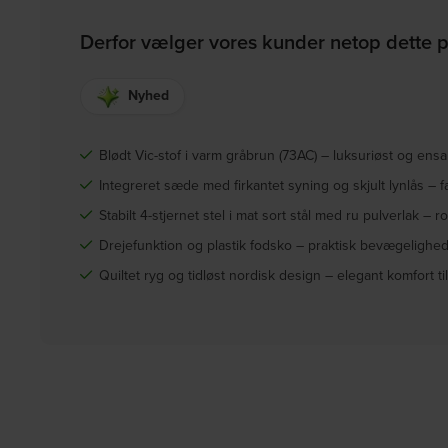
Derfor vælger vores kunder netop dette 
Nyhed
Blødt Vic-stof i varm gråbrun (73AC) – luksuriøst og ensa
Integreret sæde med firkantet syning og skjult lynlås – 
Stabilt 4-stjernet stel i mat sort stål med ru pulverlak – r
Drejefunktion og plastik fodsko – praktisk bevægelighed
Quiltet ryg og tidløst nordisk design – elegant komfort t