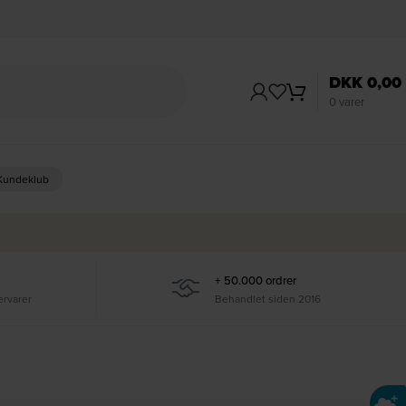
DKK
0,00
0
varer
 Kundeklub
+ 50.000 ordrer
ervarer
Behandlet siden 2016
Ti