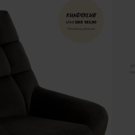
KUNDEKLUB
DKK
183,90
SPAR
Tilmelding påkrævet
pr
no