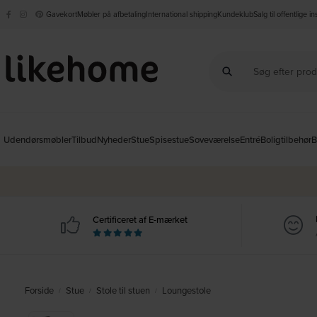
Gavekort
Møbler på afbetaling
International shipping
Kundeklub
Salg til offentlige i
Udendørsmøbler
Tilbud
Nyheder
Stue
Spisestue
Soveværelse
Entré
Boligtilbehør
B
Certificeret af E-mærket
Forside
Stue
Stole til stuen
Loungestole
/
/
/