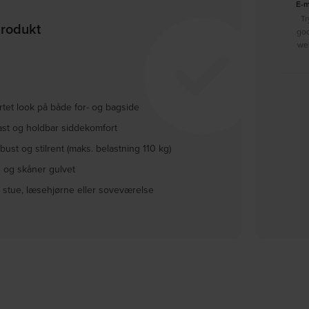
E-
Tr
produkt
go
we
rtet look på både for- og bagside
fast og holdbar siddekomfort
obust og stilrent (maks. belastning 110 kg)
 og skåner gulvet
il stue, læsehjørne eller soveværelse