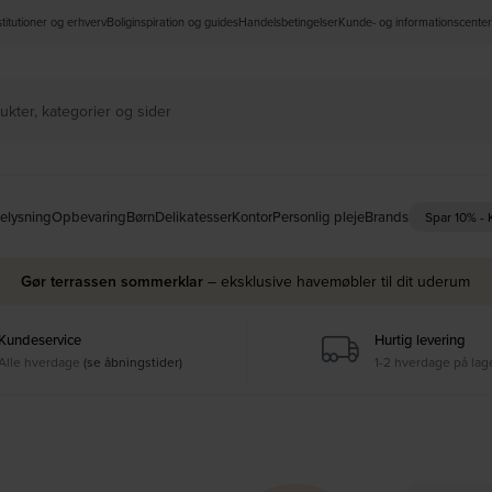
nstitutioner og erhverv
Boliginspiration og guides
Handelsbetingelser
Kunde- og informationscenter
elysning
Opbevaring
Børn
Delikatesser
Kontor
Personlig pleje
Brands
Spar 10% -
Gør terrassen sommerklar
– eksklusive havemøbler til dit uderum
Kundeservice
Hurtig levering
Alle hverdage
(se åbningstider)
1-2 hverdage på lag