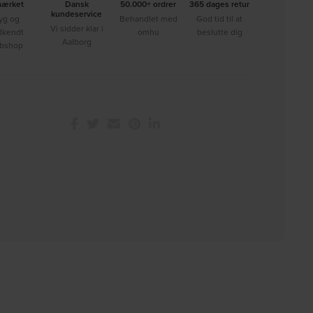
mærket
Dansk
50.000+ ordrer
365 dages retur
kundeservice
yg og
Behandlet med
God tid til at
Vi sidder klar i
dkendt
omhu
beslutte dig
Aalborg
bshop