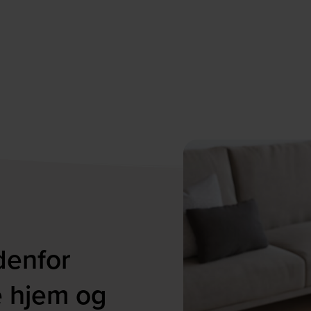
denfor
e hjem og