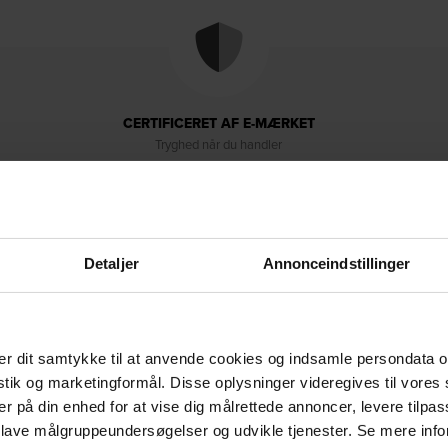
CERTIFICERET AF E-MÆRKET
Tryghed når du handler
Detaljer
Annonceindstillinger
r dit samtykke til at anvende cookies og indsamle persondata o
Levering & retur
Om brandet
istik og marketingformål. Disse oplysninger videregives til vore
er på din enhed for at vise dig målrettede annoncer, levere tilpas
 lave målgruppeundersøgelser og udvikle tjenester. Se mere inf
ugere, der vil kombinere komfort med et moderne, nordisk