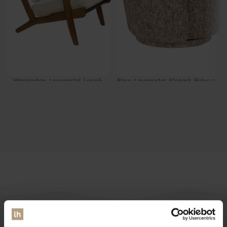
Washington, Loungestol, Lysgrå,
Rose, Loungestol, Stengrå, Polyester
Polyester (L: 90 x H: 79 x B: 67 cm.)
(L: 74 x H: 76 x B: 76 cm.) by
by Dutchbone
Dutchbone
På lager
På lager
DKK
5.349,00
DKK
4.399,00