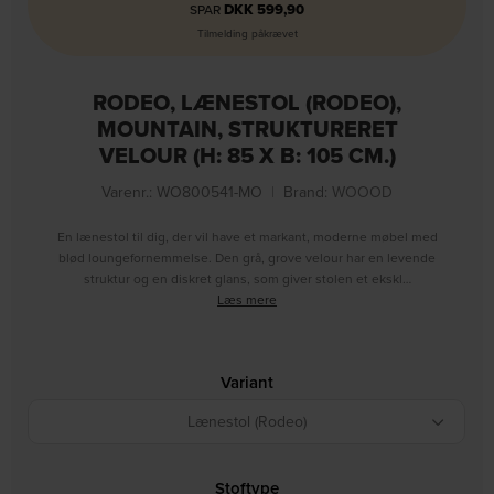
DKK
599,90
SPAR
Tilmelding påkrævet
RODEO, LÆNESTOL (RODEO),
MOUNTAIN, STRUKTURERET
VELOUR (H: 85 X B: 105 CM.)
Varenr.: WO800541-MO
|
Brand:
WOOOD
En lænestol til dig, der vil have et markant, moderne møbel med
blød loungefornemmelse. Den grå, grove velour har en levende
struktur og en diskret glans, som giver stolen et ekskl…
Læs mere
Variant
Lænestol (Rodeo)
Stoftype