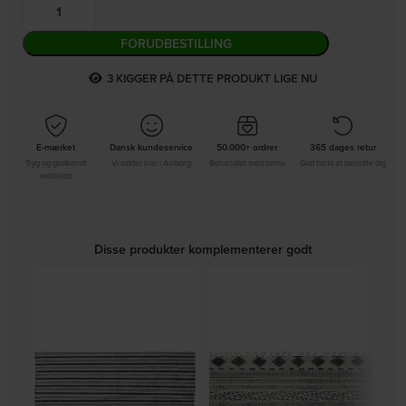
FORUDBESTILLING
3
KIGGER PÅ DETTE PRODUKT LIGE NU
E-mærket
Dansk kundeservice
50.000+ ordrer
365 dages retur
Tryg og godkendt
Vi sidder klar i Aalborg
Behandlet med omhu
God tid til at beslutte dig
webshop
Disse produkter komplementerer godt