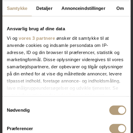
Vi er
specialister
indenfor
Samtykke
Detaljer
Annonceindstillinger
Om
indretning af private hjem og
erhvervslokaler​
Ansvarlig brug af dine data
Vi og
vores 3 partnere
ønsker dit samtykke til at
anvende cookies og indsamle persondata om IP-
Vores brede sortiment forvandler dit rum med stil og
adresse, ID og din browser til præferencer, statistik og
funktionalitet. Find tidløst design, æstetik, eller
marketingformål. Disse oplysninger videregives til vores
farverigt interiør. Vi har skænke, TV-borde, bordben,
samarbejdspartnere, der opbevarer og tilgår oplysninger
og mere, der afspejler din stil. Vores produkter
på din enhed for at vise dig målrettede annoncer, levere
kombinerer skønhed og praktik for et hjem der
tilpasset indhold, foretage annonce- og indholdsmåling,
imponerer. Skab rummet du drømmer om med os.
lave målgruppeundersøgelser og udvikle tjenester. Se
mere information under
indstillinger
og i vores
persondatapolitik. Du kan altid trække dit samtykke
Samtykkevalg
Bliv kontaktet af en salgskonsulent
tilbage eller ændre indstillinger fra vores
Nødvendig
"Cookiedeklaration", eller ved at trykke på "Privacy
trigger" ikonet.
Præferencer