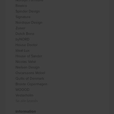
Nordlys Furniture
Rowico
Spinder Design
Signature
Nordique Design
Zuiver
Dutch Bone
byNORD
House Doctor
Ideal Lux
House of Sander
Nicolas Vahé
Nielsen Design
Oscarssons Móbel
Quilts of Denmark
Broste Copenhagen
WOOOD
Vesterholm
Se alle brands
Information