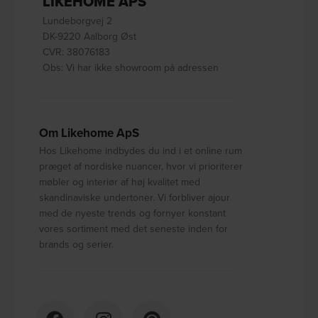
LIKEHOME APS
Lundeborgvej 2
DK-9220 Aalborg Øst
CVR: 38076183
Obs: Vi har ikke showroom på adressen
Om Likehome ApS
Hos Likehome indbydes du ind i et online rum
præget af nordiske nuancer, hvor vi prioriterer
møbler og interiør af høj kvalitet med
skandinaviske undertoner. Vi forbliver ajour
med de nyeste trends og fornyer konstant
vores sortiment med det seneste inden for
brands og serier.