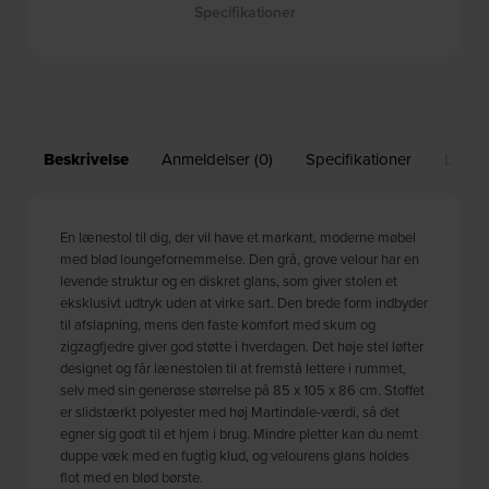
Specifikationer
Beskrivelse
Anmeldelser (0)
Specifikationer
Leveri
En lænestol til dig, der vil have et markant, moderne møbel
med blød loungefornemmelse. Den grå, grove velour har en
levende struktur og en diskret glans, som giver stolen et
eksklusivt udtryk uden at virke sart. Den brede form indbyder
til afslapning, mens den faste komfort med skum og
zigzagfjedre giver god støtte i hverdagen. Det høje stel løfter
designet og får lænestolen til at fremstå lettere i rummet,
selv med sin generøse størrelse på 85 x 105 x 86 cm. Stoffet
er slidstærkt polyester med høj Martindale-værdi, så det
egner sig godt til et hjem i brug. Mindre pletter kan du nemt
duppe væk med en fugtig klud, og velourens glans holdes
flot med en blød børste.