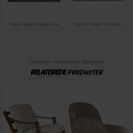
Waves, Tæppe, Mørkegrå, Uld
Checker, Tæppe, Stenlysgrå (L:
(L: 240 x H: 0,5 x B: 170 cm.) by
160 x H: 1 x B: 230 cm.) by
Zuiver
Zuiver
På lager
På lager
DKK
2.795,00
DKK
1.619,00
DKK
3.359,00
Tilsvarende valgmuligheder tilgængelige
RELATEREDE
PRODUKTER