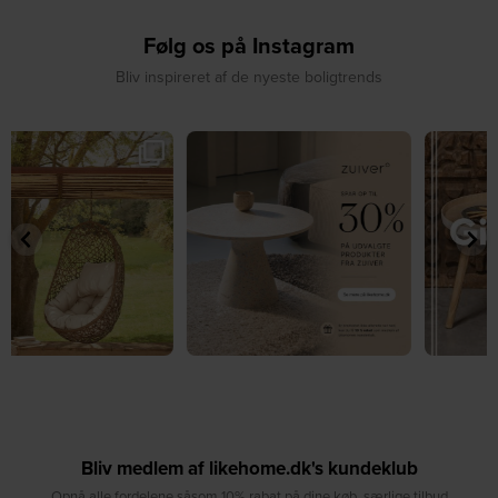
Følg os på Instagram
Bliv inspireret af de nyeste boligtrends
✨ Spar op til 30 % på udvalgte
🎉 GIVEAWAY 🎉⁠
produkter fra
...
Vind det stilfulde Sasha
...
4
0
236
256
Bliv medlem af likehome.dk's kundeklub
Opnå alle fordelene såsom 10% rabat på dine køb, særlige tilbud