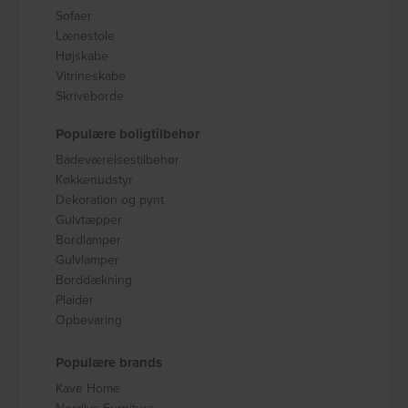
Sofaer
Lænestole
Højskabe
Vitrineskabe
Skriveborde
Populære boligtilbehør
Badeværelsestilbehør
Køkkenudstyr
Dekoration og pynt
Gulvtæpper
Bordlamper
Gulvlamper
Borddækning
Plaider
Opbevaring
Populære brands
Kave Home