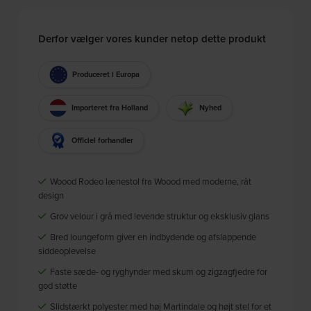
Derfor vælger vores kunder netop dette produkt
Produceret i Europa
Importeret fra Holland
Nyhed
Officiel forhandler
Woood Rodeo lænestol fra Woood med moderne, råt
design
Grov velour i grå med levende struktur og eksklusiv glans
Bred loungeform giver en indbydende og afslappende
siddeoplevelse
Faste sæde- og ryghynder med skum og zigzagfjedre for
god støtte
Slidstærkt polyester med høj Martindale og højt stel for et