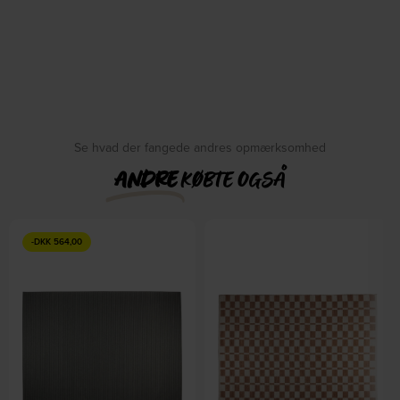
Se hvad der fangede andres opmærksomhed
ANDRE
KØBTE OGSÅ
-
DKK
564,00