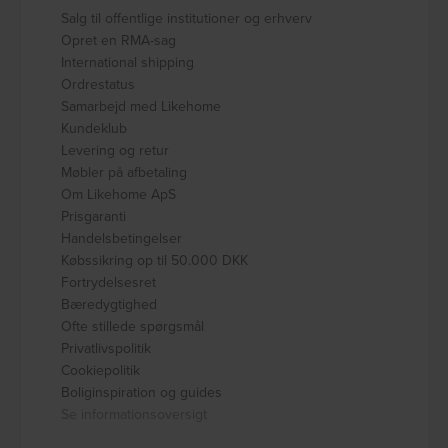
Salg til offentlige institutioner og erhverv
Opret en RMA-sag
International shipping
Ordrestatus
Samarbejd med Likehome
Kundeklub
Levering og retur
Møbler på afbetaling
Om Likehome ApS
Prisgaranti
Handelsbetingelser
Købssikring op til 50.000 DKK
Fortrydelsesret
Bæredygtighed
Ofte stillede spørgsmål
Privatlivspolitik
Cookiepolitik
Boliginspiration og guides
Se informationsoversigt