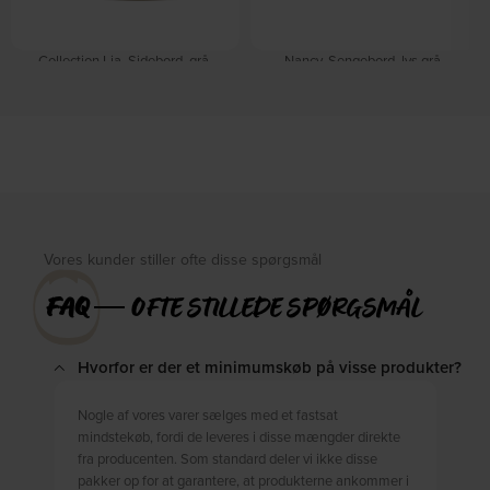
Collection Lia, Sidebord, grå,
Nancy, Sengebord, lys grå,
H50x38x50 cm by WOOOD
H20x34x30 cm by WOOOD
På lager
På lager
DKK
350,00
DKK
539,00
DKK
609,00
DKK
699,00
Vores kunder stiller ofte disse spørgsmål
FAQ
― OFTE STILLEDE SPØRGSMÅL
Hvorfor er der et minimumskøb på visse produkter?
Nogle af vores varer sælges med et fastsat
mindstekøb, fordi de leveres i disse mængder direkte
fra producenten. Som standard deler vi ikke disse
pakker op for at garantere, at produkterne ankommer i