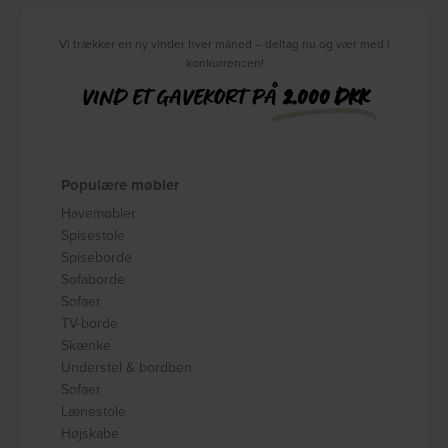
Vi trækker en ny vinder hver måned – deltag nu og vær med i
konkurrencen!
VIND ET GAVEKORT PÅ
2.000 DKK
Populære møbler
Havemøbler
Spisestole
Spiseborde
Sofaborde
Sofaer
TV-borde
Skænke
Understel & bordben
Sofaer
Lænestole
Højskabe