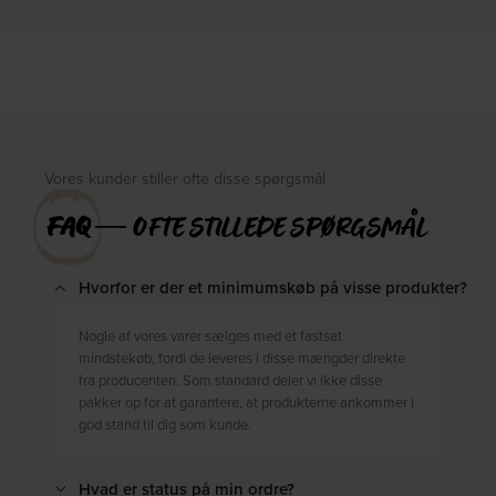
På lager
På lager
DKK
539,00
DKK
210,00
DKK
699,00
DKK
259,00
Vores kunder stiller ofte disse spørgsmål
FAQ
― OFTE STILLEDE SPØRGSMÅL
Hvorfor er der et minimumskøb på visse produkter?
Nogle af vores varer sælges med et fastsat
mindstekøb, fordi de leveres i disse mængder direkte
fra producenten. Som standard deler vi ikke disse
pakker op for at garantere, at produkterne ankommer i
god stand til dig som kunde.
Hvad er status på min ordre?