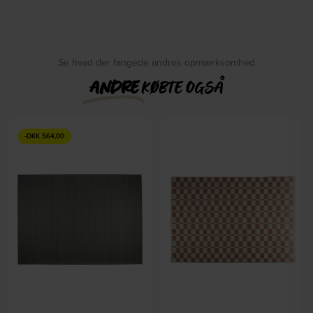
Se hvad der fangede andres opmærksomhed
ANDRE
KØBTE OGSÅ
-
DKK
564,00