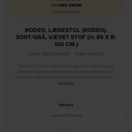
DKK
644,90
SPAR
Tilmelding påkrævet
RODEO, LÆNESTOL (RODEO),
SORT/GRÅ, VÆVET STOF (H: 85 X B:
105 CM.)
Varenr.: WO800541-ZG
|
Brand:
WOOOD
Giv stuen et roligt, moderne samlingspunkt med denne grå
lænestol fra Wooods Rodeo-serie. Det fyldige udtryk og den
raffinerede, vævede struktur med diskret stribedesign tilfører s…
Læs mere
Variant
Lænestol (Rodeo)