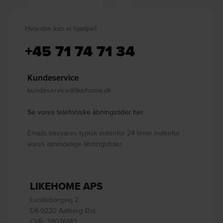
Hvordan kan vi hjælpe?
+45 71 74 71 34
Kundeservice
kundeservice@likehome.dk
Se vores telefoniske åbningstider her.
Emails besvares typisk indenfor 24 timer indenfor
vores almindelige åbningstider.
LIKEHOME APS
Lundeborgvej 2
DK-9220 Aalborg Øst
CVR: 38076183