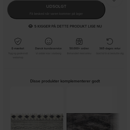
UDSOLGT
Få besked når varen kommer på lager
5
KIGGER PÅ DETTE PRODUKT LIGE NU
E-mærket
Dansk kundeservice
50.000+ ordrer
365 dages retur
Tryg og godkendt
Vi sidder klar i Aalborg
Behandlet med omhu
God tid til at beslutte dig
webshop
Disse produkter komplementerer godt