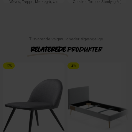
Waves, Tæppe, Mørkegrå, Uld
Checker, Tæppe, Stenlysgrå (L:
(L: 240 x H: 0,5 x B: 170 cm.) by
160 x H: 1 x B: 230 cm.) by
Zuiver
Zuiver
På lager
På lager
DKK
2.795,00
DKK
1.619,00
DKK
3.359,00
Tilsvarende valgmuligheder tilgængelige
RELATEREDE
PRODUKTER
-17%
-21%