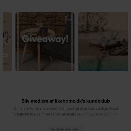
🎉 GIVEAWAY 🎉⁠
☀️ Sommerens favorit til terrassen ☀️⁠
...
Vind det stilfulde Sasha
...
8
0
207
217
Bliv medlem af likehome.dk's kundeklub
Opnå alle fordelene såsom 10% rabat på dine køb, særlige tilbud
forbeholdt medlemmer samt 1 år ekstra reklamationsret (3 år i alt)
Se alle fordelene her