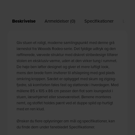
Beskrivelse
Anmeldelser (0)
Specifikationer
Leveri
Giv stuen et roligt, moderne samlingspunkt med denne grå
lænestol fra Wooods Rodeo-serie. Det fyldige udtryk og den
raffinerede, vævede struktur med diskret stribedesign tilfører
stolen en eksklusiv varme, uden at den virker tung i rummet.
De høje ben løfter designet og giver et mere luftigt look,
mens den brede form inviterer til afslapning med god plads
omkring kroppen. Sædet er opbygget med skum og zigzag-
fjedre, så komforten føles fast og støttende i hverdagen. Med
målene 85 x 105 x 86 cm passer den flot som loungestol i
stuen, læsehjørnet eller soveværelset. Benene monteres
nemt, og stoffet holdes pænt ved at duppe spild op hurtigt
med en ren klud.
Ønsker du flere oplysninger om mål og specifikationer, kan
du finde dem under fanebladet Specifikationer.