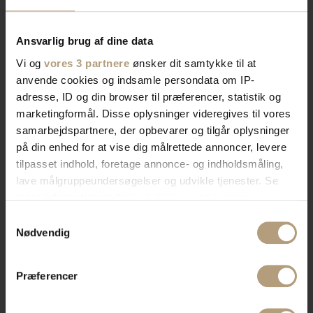
erhvervslokaler​
Ansvarlig brug af dine data
Vores brede sortiment forvandler dit rum med stil og
Vi og
vores 3 partnere
ønsker dit samtykke til at
anvende cookies og indsamle persondata om IP-
funktionalitet. Find tidløst design, æstetik, eller
adresse, ID og din browser til præferencer, statistik og
farverigt interiør. Vi har skænke, TV-borde, bordben,
marketingformål. Disse oplysninger videregives til vores
og mere, der afspejler din stil. Vores produkter
samarbejdspartnere, der opbevarer og tilgår oplysninger
kombinerer skønhed og praktik for et hjem der
på din enhed for at vise dig målrettede annoncer, levere
imponerer. Skab rummet du drømmer om med os.
tilpasset indhold, foretage annonce- og indholdsmåling,
lave målgruppeundersøgelser og udvikle tjenester. Se
mere information under
indstillinger
og i vores
Bliv kontaktet af en salgskonsulent
persondatapolitik. Du kan altid trække dit samtykke
Samtykkevalg
tilbage eller ændre indstillinger fra vores
Nødvendig
"Cookiedeklaration", eller ved at trykke på "Privacy
trigger" ikonet.
Præferencer
Hvis du tillader det, vil vi også gerne: