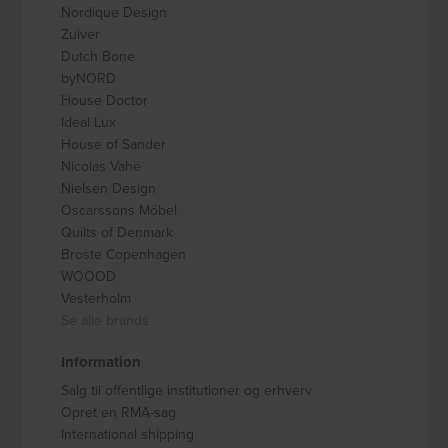
Nordique Design
Zuiver
Dutch Bone
byNORD
House Doctor
Ideal Lux
House of Sander
Nicolas Vahé
Nielsen Design
Oscarssons Móbel
Quilts of Denmark
Broste Copenhagen
WOOOD
Vesterholm
Se alle brands
Information
Salg til offentlige institutioner og erhverv
Opret en RMA-sag
International shipping