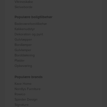
Vitrineskabe
Skriveborde
Populære boligtilbehør
Badeværelsestilbehør
Køkkenudstyr
Dekoration og pynt
Gulvtæpper
Bordlamper
Gulvlamper
Borddækning
Plaider
Opbevaring
Populære brands
Kave Home
Nordlys Furniture
Rowico
Spinder Design
Signature