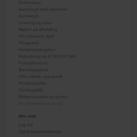
Ordrestatus
Samarbejd med Likehome
Kundeklub
Levering og retur
Møbler på afbetaling
Om Likehome ApS
Prisgaranti
Handelsbetingelser
Købssikring op til 50.000 DKK
Fortrydelsesret
Bæredygtighed
Ofte stillede spørgsmål
Privatlivspolitik
Cookiepolitik
Boliginspiration og guides
Se informationsoversigt
Min side
Log ind
Opret kundeklubkonto