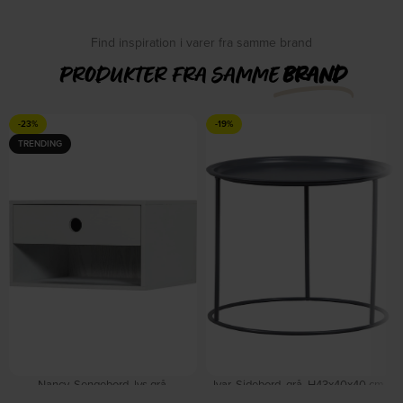
Find inspiration i varer fra samme brand
PRODUKTER FRA SAMME
BRAND
-23%
-19%
TRENDING
Nancy, Sengebord, lys grå,
Ivar, Sidebord, grå, H43x40x40 cm,
H20x34x30 cm by WOOOD
metal by WOOOD