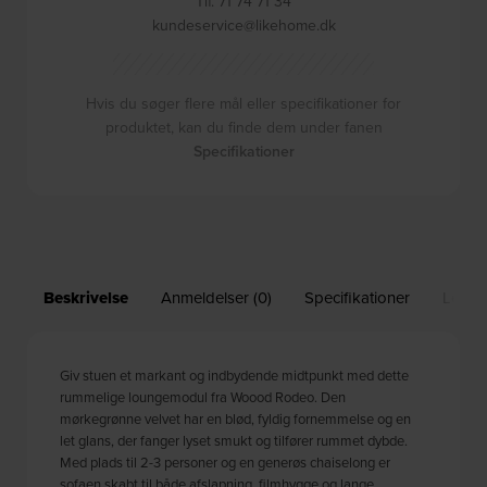
Tlf. 71 74 71 34
kundeservice@likehome.dk
Hvis du søger flere mål eller specifikationer for
produktet, kan du finde dem under fanen
Specifikationer
Beskrivelse
Anmeldelser (0)
Specifikationer
Leveri
Giv stuen et markant og indbydende midtpunkt med dette
rummelige loungemodul fra Woood Rodeo. Den
mørkegrønne velvet har en blød, fyldig fornemmelse og en
let glans, der fanger lyset smukt og tilfører rummet dybde.
Med plads til 2-3 personer og en generøs chaiselong er
sofaen skabt til både afslapning, filmhygge og lange