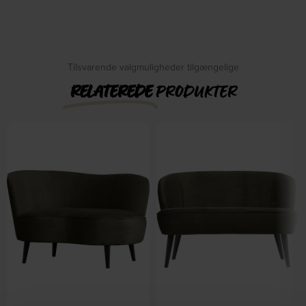
WOOOD
Zuiver
På lager
På lager
DKK
4.430,00
DKK
839,00
DKK
5.549,00
Tilsvarende valgmuligheder tilgængelige
RELATEREDE
PRODUKTER