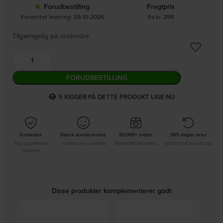
Forudbestilling
Fragtpris
Forventet levering: 09-10-2026
fra kr. 299
Tilgængelig på restordre
FORUDBESTILLING
5
KIGGER PÅ DETTE PRODUKT LIGE NU
E-mærket
Dansk kundeservice
50.000+ ordrer
365 dages retur
Tryg og godkendt
Vi sidder klar i Aalborg
Behandlet med omhu
God tid til at beslutte dig
webshop
Disse produkter komplementerer godt