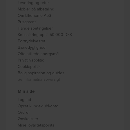
Levering og retur
Møbler på afbetaling
Om Likehome ApS
Prisgaranti
Handelsbetingelser
Købssikring op til 50.000 DKK
Fortrydelsesret
Bæredygtighed
Ofte stillede spørgsmål
Privatlivspolitik
Cookiepolitik
Boliginspiration og guides
Se informationsoversigt
Min side
Log ind
Opret kundeklubkonto
Ordrer
Ønskelister
Mine loyalitetspoints