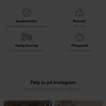
Kundeservice
Returret
Alle hverdage (se åbningstider)
365 dage
Hurtig levering
Prisgaranti
1-2 dage på alle lagervarer
Vi matcher prisen
Følg os på Instagram
Bliv inspireret af de nyeste boligtrends
🎉 GIVEAWAY 🎉⁠
☀️ Sommerens favorit til terrassen ☀️⁠