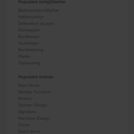
Populære boligtilbehør
Badeværelsestilbehør
Køkkenudstyr
Dekoration og pynt
Gulvtæpper
Bordlamper
Gulvlamper
Borddækning
Plaider
Opbevaring
Populære brands
Kave Home
Nordlys Furniture
Rowico
Spinder Design
Signature
Nordique Design
Zuiver
Dutch Bone