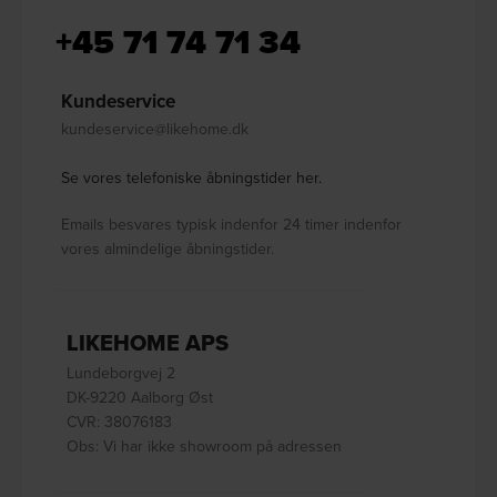
+45 71 74 71 34
Kundeservice
kundeservice@likehome.dk
Se vores telefoniske åbningstider her.
Emails besvares typisk indenfor 24 timer indenfor
vores almindelige åbningstider.
LIKEHOME APS
Lundeborgvej 2
DK-9220 Aalborg Øst
CVR: 38076183
Obs: Vi har ikke showroom på adressen