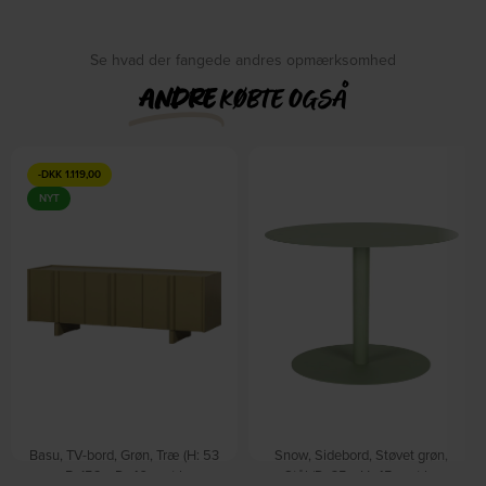
Se hvad der fangede andres opmærksomhed
ANDRE
KØBTE OGSÅ
-
DKK
1.119,00
NYT
Basu, TV-bord, Grøn, Træ (H: 53
Snow, Sidebord, Støvet grøn,
x B: 152 x D: 46 cm.) by
Stål (D: 35 x H: 45 cm.) by