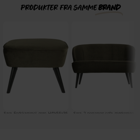
PRODUKTER FRA SAMME
BRAND
Sara, Fodskammel, grøn, H41x56x36
Sara, 2-personers sofa, mørkegrøn,
cm by WOOOD
H73x110x72 cm by WOOOD
Forventet levering: 09-10-2026
Forventet levering: 09-10-2026
DKK
1.139,00
DKK
3.439,00