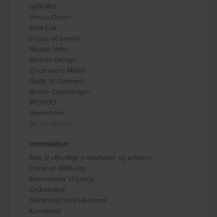
byNORD
House Doctor
Ideal Lux
House of Sander
Nicolas Vahé
Nielsen Design
Oscarssons Móbel
Quilts of Denmark
Broste Copenhagen
WOOOD
Vesterholm
Se alle brands
Information
Salg til offentlige institutioner og erhverv
Opret en RMA-sag
International shipping
Ordrestatus
Samarbejd med Likehome
Kundeklub