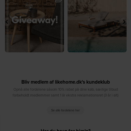
...
Vind det stilfulde Sasha
...
8
0
220
237
Bliv medlem af likehome.dk's kundeklub
Opnå alle fordelene såsom 10% rabat på dine køb, særlige tilbud
forbeholdt medlemmer samt 1 år ekstra reklamationsret (3 år i alt)
Se alle fordelene her