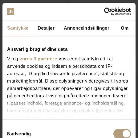
Sara Left, Loungesofa, mørkegrøn,
Sara, 2-personers sofa, mørkegrøn,
H71x112x81 cm by WOOOD
H73x110x72 cm by WOOOD
Forventet levering: 09-10-2026
Forventet levering: 09-10-2026
Samtykke
Detaljer
Annonceindstillinger
Om
DKK
3.799,00
DKK
3.439,00
Ansvarlig brug af dine data
Vi og
vores 3 partnere
ønsker dit samtykke til at
anvende cookies og indsamle persondata om IP-
adresse, ID og din browser til præferencer, statistik og
marketingformål. Disse oplysninger videregives til vores
samarbejdspartnere, der opbevarer og tilgår oplysninger
på din enhed for at vise dig målrettede annoncer, levere
Vi er
specialister
indenfor
tilpasset indhold, foretage annonce- og indholdsmåling,
lave målgruppeundersøgelser og udvikle tjenester. Se
indretning af private hjem og
mere information under
indstillinger
og i vores
persondatapolitik. Du kan altid trække dit samtykke
erhvervslokaler​
Samtykkevalg
tilbage eller ændre indstillinger fra vores
Nødvendig