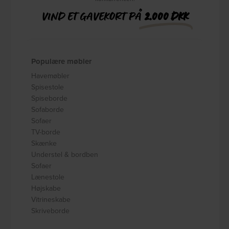
VIND ET GAVEKORT PÅ
2.000 DKK
Populære møbler
Havemøbler
Spisestole
Spiseborde
Sofaborde
Sofaer
TV-borde
Skænke
Understel & bordben
Sofaer
Lænestole
Højskabe
Vitrineskabe
Skriveborde