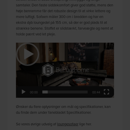
samtaler. Den faste siddekomfort giver god støtte, mens den
høje benramme får det robuste design til at virke lettere og
mere luftigt. Sofaen måler 300 cm i bredden og har en
ekstra dyb loungedel på 155 cm, så der er god plads til at
strække benene. Stoffet er slidstærkt, farveægte og nemt at
holde pænt ved let pleje.
Videoafspiller
00:00
00:44
Ønsker du flere oplysninger om mål og specifikationer, kan
du finde dem under fanebladet Specifikationer.
Se vores øvrige udvalg af
loungesofaer
lige her.