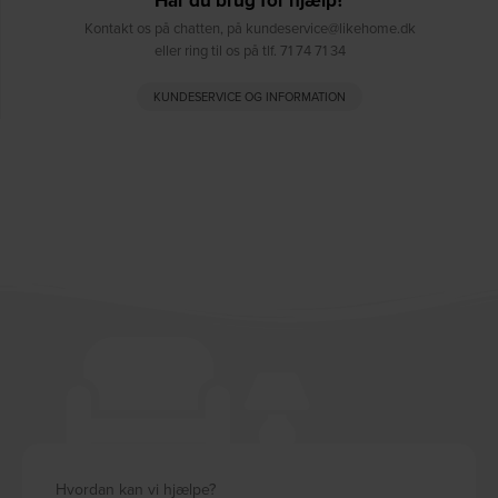
Har du brug for hjælp?
Kontakt os på chatten, på kundeservice@likehome.dk
eller ring til os på tlf. 71 74 71 34
KUNDESERVICE OG INFORMATION
Hvordan kan vi hjælpe?