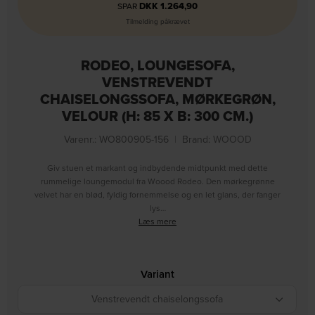
DKK
1.264,90
SPAR
Tilmelding påkrævet
RODEO, LOUNGESOFA,
VENSTREVENDT
CHAISELONGSSOFA, MØRKEGRØN,
VELOUR (H: 85 X B: 300 CM.)
Varenr.: WO800905-156
|
Brand:
WOOOD
Giv stuen et markant og indbydende midtpunkt med dette
rummelige loungemodul fra Woood Rodeo. Den mørkegrønne
velvet har en blød, fyldig fornemmelse og en let glans, der fanger
lys…
Læs mere
Variant
Venstrevendt chaiselongssofa