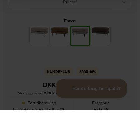
Ribstof
Farve
KUNDEKLUB
SPAR
10%
DKK
2.759,00
/ pr. stk
Medlemsrabat:
DKK
2.483,10
– kun for medlemmer (læs mere)
Forudbestilling
Fragtpris
Forventet levering: 09-10-2026
fra kr. 45
Tilgængelig på restordre