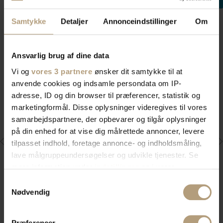
Samtykke
Detaljer
Annonceindstillinger
Om
Ansvarlig brug af dine data
Vi og
vores 3 partnere
ønsker dit samtykke til at
anvende cookies og indsamle persondata om IP-
adresse, ID og din browser til præferencer, statistik og
Click to enlarge
marketingformål. Disse oplysninger videregives til vores
samarbejdspartnere, der opbevarer og tilgår oplysninger
på din enhed for at vise dig målrettede annoncer, levere
tilpasset indhold, foretage annonce- og indholdsmåling,
lave målgruppeundersøgelser og udvikle tjenester. Se
mere information under
indstillinger
og i vores
persondatapolitik. Du kan altid trække dit samtykke
Samtykkevalg
tilbage eller ændre indstillinger fra vores
Nødvendig
"Cookiedeklaration", eller ved at trykke på "Privacy
KUNDEKLUB
trigger" ikonet.
Præferencer