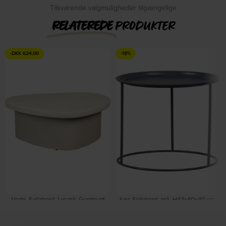
Tilsvarende valgmuligheder tilgængelige
RELATEREDE
PRODUKTER
-
DKK
624,00
-19%
Veda, Sofabord, Lysgrå, Genbrugt
Ivar, Sidebord, grå, H43x40x40 cm,
marmor (L: 49 x H: 28 x B: 74 cm.) by
metal by WOOOD
På lager
Dutchbone