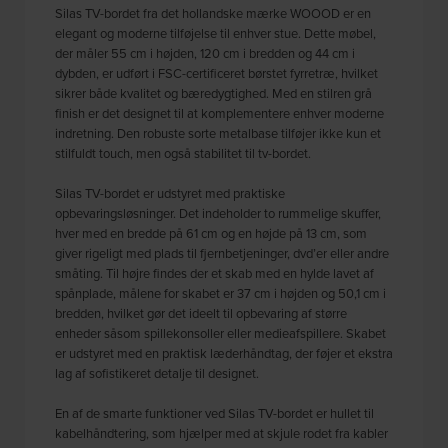
Silas TV-bordet fra det hollandske mærke WOOOD er en
elegant og moderne tilføjelse til enhver stue. Dette møbel,
der måler 55 cm i højden, 120 cm i bredden og 44 cm i
dybden, er udført i FSC-certificeret børstet fyrretræ, hvilket
sikrer både kvalitet og bæredygtighed. Med en stilren grå
finish er det designet til at komplementere enhver moderne
indretning. Den robuste sorte metalbase tilføjer ikke kun et
stilfuldt touch, men også stabilitet til tv-bordet.
Silas TV-bordet er udstyret med praktiske
opbevaringsløsninger. Det indeholder to rummelige skuffer,
hver med en bredde på 61 cm og en højde på 13 cm, som
giver rigeligt med plads til fjernbetjeninger, dvd’er eller andre
småting. Til højre findes der et skab med en hylde lavet af
spånplade, målene for skabet er 37 cm i højden og 50,1 cm i
bredden, hvilket gør det ideelt til opbevaring af større
enheder såsom spillekonsoller eller medieafspillere. Skabet
er udstyret med en praktisk læderhåndtag, der føjer et ekstra
lag af sofistikeret detalje til designet.
En af de smarte funktioner ved Silas TV-bordet er hullet til
kabelhåndtering, som hjælper med at skjule rodet fra kabler