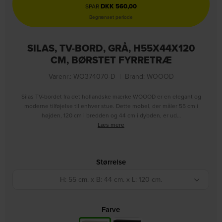
DKK
560,00
SPAR
Begrænset periode
SILAS, TV-BORD, GRÅ, H55X44X120
CM, BØRSTET FYRRETRÆ
Varenr.: WO374070-D
|
Brand:
WOOOD
Silas TV-bordet fra det hollandske mærke WOOOD er en elegant og
moderne tilføjelse til enhver stue. Dette møbel, der måler 55 cm i
højden, 120 cm i bredden og 44 cm i dybden, er ud…
Læs mere
Størrelse
H: 55 cm. x B: 44 cm. x L: 120 cm.
Farve