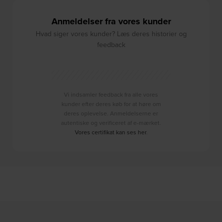
Anmeldelser fra vores kunder
Hvad siger vores kunder? Læs deres historier og
feedback
Vi indsamler feedback fra alle vores
kunder efter deres køb for at høre om
deres oplevelse. Anmeldelserne er
autentiske og verificeret af e-mærket.
Vores certifikat kan ses her
.