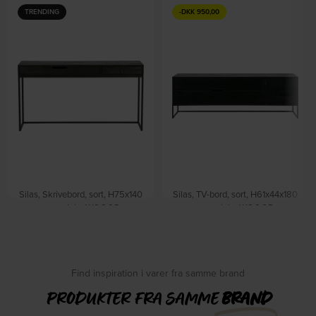
TRENDING
-
DKK
950,00
Silas, Skrivebord, sort, H75x140
Silas, TV-bord, sort, H61x44x180
cm, ask by WOOOD
cm, ask by WOOOD
På lager
På lager
DKK
3.759,00
DKK
5.499,00
DKK
6.449,00
Find inspiration i varer fra samme brand
PRODUKTER FRA SAMME
BRAND