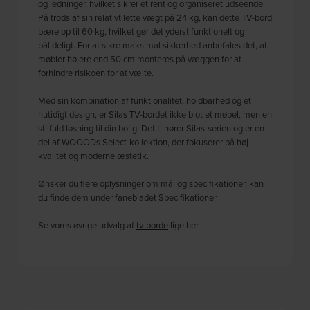
og ledninger, hvilket sikrer et rent og organiseret udseende.
På trods af sin relativt lette vægt på 24 kg, kan dette TV-bord
bære op til 60 kg, hvilket gør det yderst funktionelt og
pålideligt. For at sikre maksimal sikkerhed anbefales det, at
møbler højere end 50 cm monteres på væggen for at
forhindre risikoen for at vælte.
Med sin kombination af funktionalitet, holdbarhed og et
nutidigt design, er Silas TV-bordet ikke blot et møbel, men en
stilfuld løsning til din bolig. Det tilhører Silas-serien og er en
del af WOOODs Select-kollektion, der fokuserer på høj
kvalitet og moderne æstetik.
Ønsker du flere oplysninger om mål og specifikationer, kan
du finde dem under fanebladet Specifikationer.
Se vores øvrige udvalg af
tv-borde
lige her.