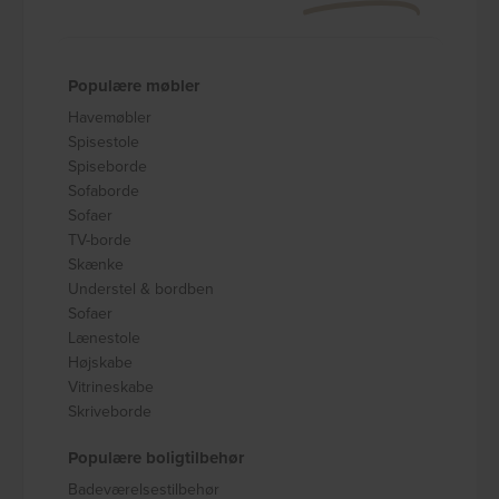
Populære møbler
Havemøbler
Spisestole
Spiseborde
Sofaborde
Sofaer
TV-borde
Skænke
Understel & bordben
Sofaer
Lænestole
Højskabe
Vitrineskabe
Skriveborde
Populære boligtilbehør
Badeværelsestilbehør