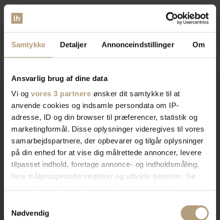
På lager
DKK
210,00
DKK
259,00
DKK
1.075,00
DKK
1.699,00
Samtykke
Detaljer
Annonceindstillinger
Om
Ansvarlig brug af dine data
Vi og
vores 3 partnere
ønsker dit samtykke til at
anvende cookies og indsamle persondata om IP-
adresse, ID og din browser til præferencer, statistik og
Vi er
specialister
indenfor
marketingformål. Disse oplysninger videregives til vores
samarbejdspartnere, der opbevarer og tilgår oplysninger
indretning af private hjem og
på din enhed for at vise dig målrettede annoncer, levere
erhvervslokaler​
tilpasset indhold, foretage annonce- og indholdsmåling,
lave målgruppeundersøgelser og udvikle tjenester. Se
mere information under
indstillinger
og i vores
Vores brede sortiment forvandler dit rum med stil og
persondatapolitik. Du kan altid trække dit samtykke
Samtykkevalg
funktionalitet. Find tidløst design, æstetik, eller
tilbage eller ændre indstillinger fra vores
Nødvendig