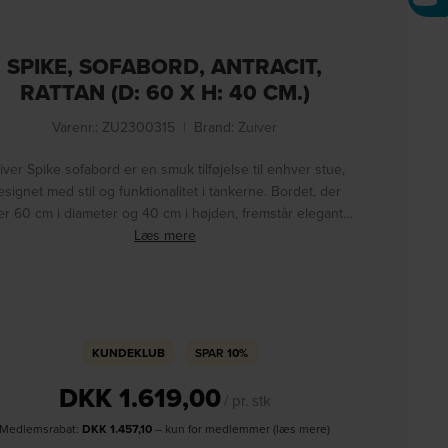
SPIKE, SOFABORD, ANTRACIT,
RATTAN (D: 60 X H: 40 CM.)
Varenr.: ZU2300315
|
Brand:
Zuiver
iver Spike sofabord er en smuk tilføjelse til enhver stue,
esignet med stil og funktionalitet i tankerne. Bordet, der
er 60 cm i diameter og 40 cm i højden, fremstår elegant…
Læs mere
KUNDEKLUB
SPAR
10%
DKK
1.619,00
/ pr. stk
Medlemsrabat:
DKK
1.457,10
– kun for medlemmer (læs mere)