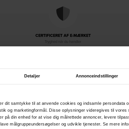
CERTIFICERET AF E-MÆRKET
Tryghed når du handler
Detaljer
Annonceindstillinger
r dit samtykke til at anvende cookies og indsamle persondata o
Levering & retur
Om brandet
istik og marketingformål. Disse oplysninger videregives til vore
er på din enhed for at vise dig målrettede annoncer, levere tilpas
 lave målgruppeundersøgelser og udvikle tjenester. Se mere inf
signet med stil og funktionalitet i tankerne. Bordet, der måler