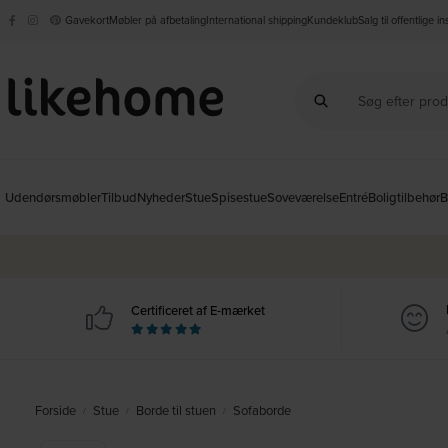
Gavekort
Møbler på afbetaling
International shipping
Kundeklub
Salg til offentlige i
Udendørsmøbler
Tilbud
Nyheder
Stue
Spisestue
Soveværelse
Entré
Boligtilbehør
B
Certificeret af E-mærket
Forside
Stue
Borde til stuen
Sofaborde
/
/
/