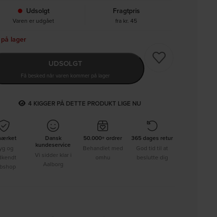
Udsolgt
Fragtpris
Varen er udgået
fra kr. 45
 på lager
UDSOLGT
Få besked når varen kommer på lager
4
KIGGER PÅ DETTE PRODUKT LIGE NU
mærket
Dansk
50.000+ ordrer
365 dages retur
kundeservice
yg og
Behandlet med
God tid til at
Vi sidder klar i
dkendt
omhu
beslutte dig
Aalborg
bshop