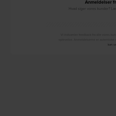
Anmeldelser fr
Hvad siger vores kunder? Læs
Vi indsamler feedback fra alle vores kun
oplevelse. Anmeldelserne er autentiske o
kan s