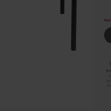
Ikke
E-
Tr
go
we