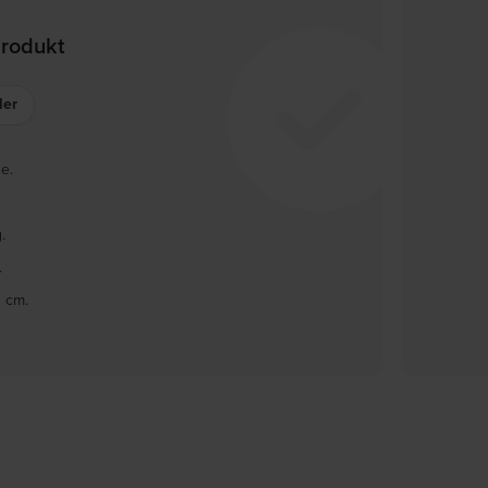
produkt
ler
e.
.
.
0 cm.