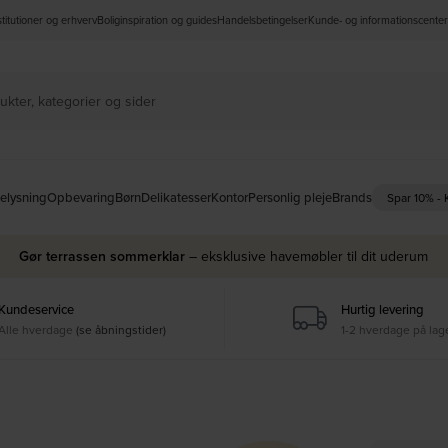
nstitutioner og erhverv
Boliginspiration og guides
Handelsbetingelser
Kunde- og informationscenter
elysning
Opbevaring
Børn
Delikatesser
Kontor
Personlig pleje
Brands
Spar 10% -
Gør terrassen sommerklar
– eksklusive havemøbler til dit uderum
Kundeservice
Hurtig levering
Alle hverdage
(se åbningstider)
1-2 hverdage på lag