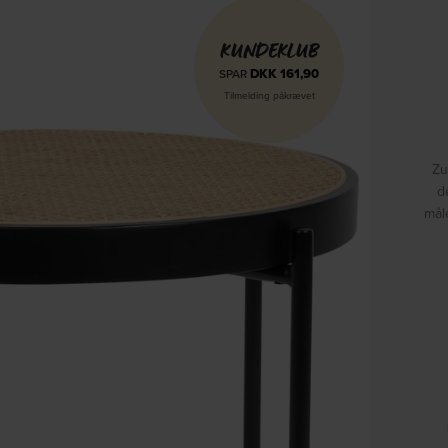
KUNDEKLUB
DKK
161,90
SPAR
Tilmelding påkrævet
Zu
d
mål