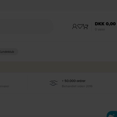
DKK
0,00
0
varer
 Kundeklub
+ 50.000 ordrer
ervarer
Behandlet siden 2016
Ti