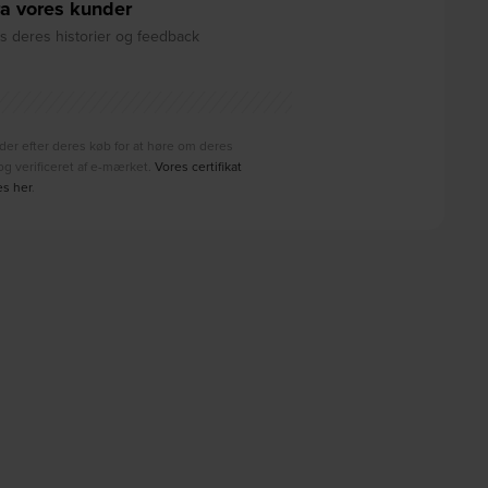
a vores kunder
 deres historier og feedback
der efter deres køb for at høre om deres
g verificeret af e-mærket.
Vores certifikat
es her
.