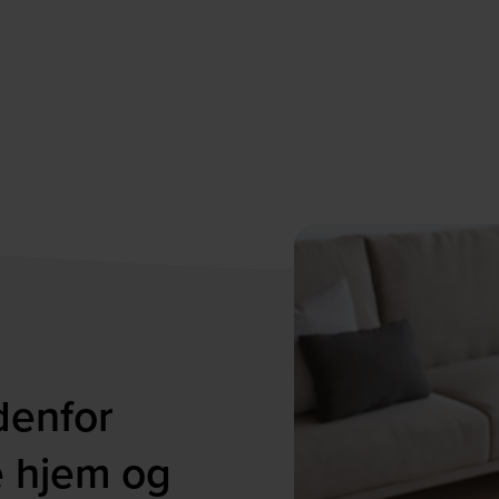
denfor
e hjem og