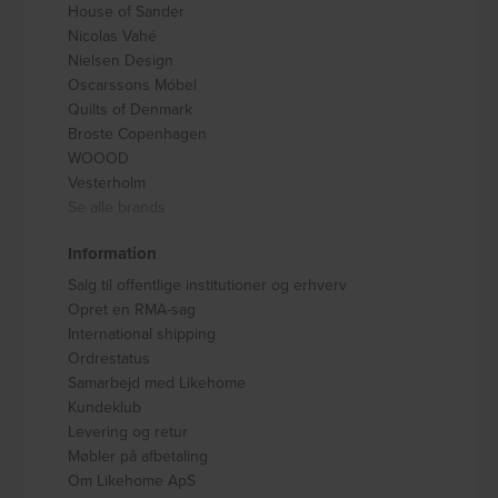
House of Sander
Nicolas Vahé
Nielsen Design
Oscarssons Móbel
Quilts of Denmark
Broste Copenhagen
WOOOD
Vesterholm
Se alle brands
Information
Salg til offentlige institutioner og erhverv
Opret en RMA-sag
International shipping
Ordrestatus
Samarbejd med Likehome
Kundeklub
Levering og retur
Møbler på afbetaling
Om Likehome ApS