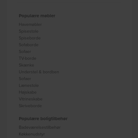
Populære møbler
Havemøbler
Spisestole
Spiseborde
Sofaborde
Sofaer
TV-borde
Skænke
Understel & bordben
Sofaer
Lænestole
Højskabe
Vitrineskabe
Skriveborde
Populære boligtilbehør
Badeværelsestilbehør
Køkkenudstyr