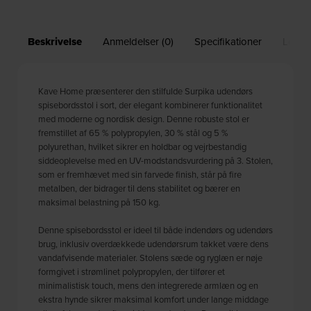
Beskrivelse
Anmeldelser (0)
Specifikationer
Leveri
Kave Home præsenterer den stilfulde Surpika udendørs
spisebordsstol i sort, der elegant kombinerer funktionalitet
med moderne og nordisk design. Denne robuste stol er
fremstillet af 65 % polypropylen, 30 % stål og 5 %
polyurethan, hvilket sikrer en holdbar og vejrbestandig
siddeoplevelse med en UV-modstandsvurdering på 3. Stolen,
som er fremhævet med sin farvede finish, står på fire
metalben, der bidrager til dens stabilitet og bærer en
maksimal belastning på 150 kg.
Denne spisebordsstol er ideel til både indendørs og udendørs
brug, inklusiv overdækkede udendørsrum takket være dens
vandafvisende materialer. Stolens sæde og ryglæn er nøje
formgivet i strømlinet polypropylen, der tilfører et
minimalistisk touch, mens den integrerede armlæn og en
ekstra hynde sikrer maksimal komfort under lange middage