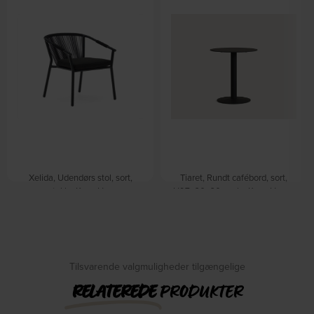
Xelida, Udendørs stol, sort,
Tiaret, Rundt cafébord, sort,
metal by Kave Home
H97x60x60 cm by Kave Home
På lager
På lager
DKK
980,00
DKK
2.195,00
DKK
1.379,00
DKK
2.639,00
Tilsvarende valgmuligheder tilgængelige
RELATEREDE
PRODUKTER