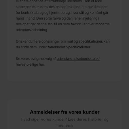
eller afslappende eftermiddage udendørs. Den er ikke
stabelbar, men dens design og funktionalitet gør den ideel
for kontraktsbrug og hjemmebrug, hvor stil og komfort går
hånd i hånd. Den sorte farve og den rene linjeføring i
designet gør denne stol til en nem favorit i enhver moderne
udendørsindretning.
Ønsker du flere oplysninger om mål og specifikationer, kan
du finde dem under fanebladet Specifikationer.
Se vores øvrige udvalg af
udendørs spisebordsstole /
havestole
lige her.
Anmeldelser fra vores kunder
Hvad siger vores kunder? Læs deres historier og
feedback