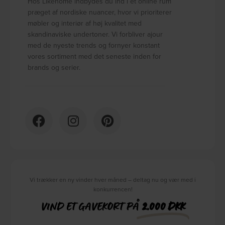
Hos Likehome indbydes du ind i et online rum
præget af nordiske nuancer, hvor vi prioriterer
møbler og interiør af høj kvalitet med
skandinaviske undertoner. Vi forbliver ajour
med de nyeste trends og fornyer konstant
vores sortiment med det seneste inden for
brands og serier.
Vi trækker en ny vinder hver måned – deltag nu og vær med i
konkurrencen!
VIND ET GAVEKORT PÅ
2.000 DKK