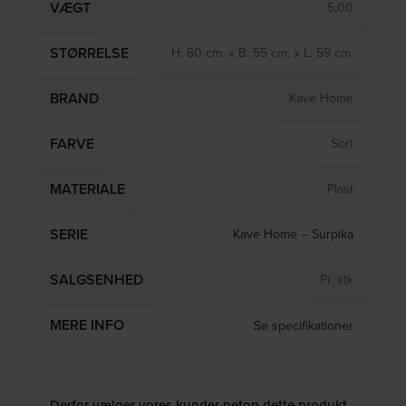
VÆGT
5,00
STØRRELSE
H: 80 cm. x B: 55 cm. x L: 59 cm.
BRAND
Kave Home
FARVE
Sort
MATERIALE
Plast
SERIE
Kave Home – Surpika
SALGSENHED
Pr. stk
MERE INFO
Se specifikationer
Derfor vælger vores kunder netop dette produkt