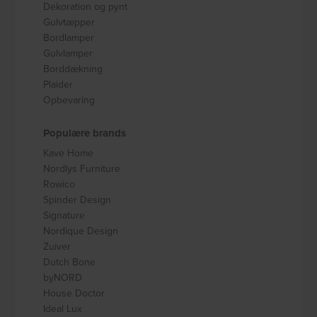
Dekoration og pynt
Gulvtæpper
Bordlamper
Gulvlamper
Borddækning
Plaider
Opbevaring
Populære brands
Kave Home
Nordlys Furniture
Rowico
Spinder Design
Signature
Nordique Design
Zuiver
Dutch Bone
byNORD
House Doctor
Ideal Lux