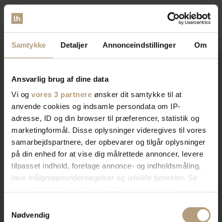
Samtykke
Detaljer
Annonceindstillinger
Om
Ansvarlig brug af dine data
Vi er
specialister
indenfor
Vi og
vores 3 partnere
ønsker dit samtykke til at
anvende cookies og indsamle persondata om IP-
indretning af private hjem og
adresse, ID og din browser til præferencer, statistik og
marketingformål. Disse oplysninger videregives til vores
erhvervslokaler​
samarbejdspartnere, der opbevarer og tilgår oplysninger
på din enhed for at vise dig målrettede annoncer, levere
tilpasset indhold, foretage annonce- og indholdsmåling,
Vores brede sortiment forvandler dit rum med stil og
lave målgruppeundersøgelser og udvikle tjenester. Se
funktionalitet. Find tidløst design, æstetik, eller
mere information under
indstillinger
og i vores
farverigt interiør. Vi har skænke, TV-borde, bordben,
persondatapolitik. Du kan altid trække dit samtykke
Samtykkevalg
og mere, der afspejler din stil. Vores produkter
tilbage eller ændre indstillinger fra vores
Nødvendig
kombinerer skønhed og praktik for et hjem der