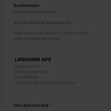
Kundeservice
kundeservice@likehome.dk
Se vores telefoniske åbningstider her.
Emails besvares typisk indenfor 24 timer indenfor
vores almindelige åbningstider.
LIKEHOME APS
Lundeborgvej 2
DK-9220 Aalborg Øst
CVR: 38076183
Obs: Vi har ikke showroom på adressen
Om Likehome ApS