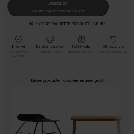
UDSOLGT
Få besked når varen kommer på lager
2
KIGGER PÅ DETTE PRODUKT LIGE NU
E-mærket
Dansk kundeservice
50.000+ ordrer
365 dages retur
Tryg og godkendt
Vi sidder klar i Aalborg
Behandlet med omhu
God tid til at beslutte dig
webshop
Disse produkter komplementerer godt