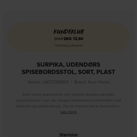
KUNDEKLUB
DKK
72,90
SPAR
Tilmelding påkrævet
SURPIKA, UDENDØRS
SPISEBORDSSTOL, SORT, PLAST
Varenr.: LACC5196S01
|
Brand:
Kave Home
Kave Home præsenterer den stilfulde Surpika udendørs
spisebordsstol i sort, der elegant kombinerer funktionalitet med
moderne og nordisk design. Denne robuste stol er fremstillet a…
Læs mere
Størrelse