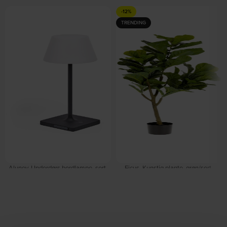
-12%
TRENDING
Aluney, Underdørs bordlampe, sort,
Ficus, Kunstig plante, grøn/sort,
plast by Kave Home
H150x60x60 cm by Kave Home
På lager
På lager
DKK
599,00
DKK
665,00
DKK
759,00