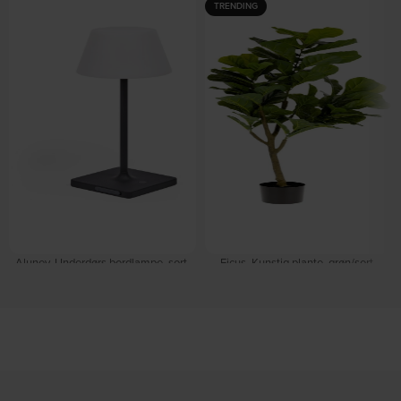
TRENDING
Aluney, Underdørs bordlampe, sort,
Ficus, Kunstig plante, grøn/sort,
plast by Kave Home
H150x60x60 cm by Kave Home
På lager
På lager
DKK
599,00
DKK
665,00
DKK
759,00