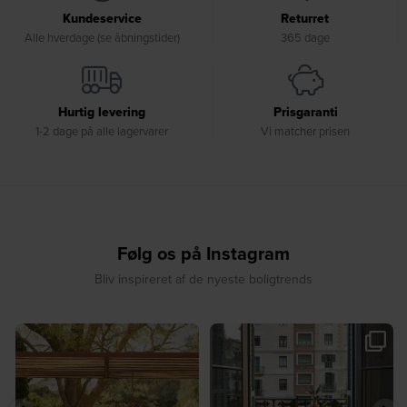
Kundeservice
Returret
Alle hverdage (se åbningstider)
365 dage
Hurtig levering
Prisgaranti
1-2 dage på alle lagervarer
Vi matcher prisen
Følg os på Instagram
Bliv inspireret af de nyeste boligtrends
☀️ Find dit yndlingssted denne
🤍 Rå materialer møder tidløst design⁠
sommer⁠
...
...
9
0
8
0