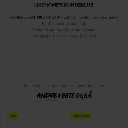
LIKEHOME'S KUNDEKLUB
Medlemsrabat:
DKK
656,10
– kun for medlemmer (læs mere)
Få 10% rabat på dine køb
Særlige tilbud forbeholdt medlemmer
1 år ekstra reklamationsret (3 år i alt)
Se hvad der fangede andres opmærksomhed
ANDRE
KØBTE OGSÅ
-29%
-
DKK
444,00